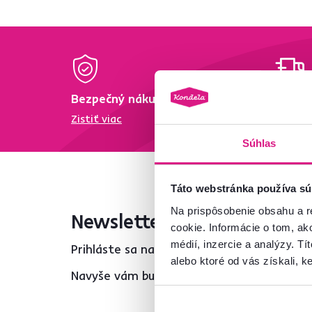
Bezpečný nákup
Dopra
Zistiť viac
Zisti vi
Súhlas
Táto webstránka používa sú
Na prispôsobenie obsahu a r
Newsletter
cookie. Informácie o tom, ak
médií, inzercie a analýzy. Tí
Prihláste sa na odber a získajte uvítaciu z
alebo ktoré od vás získali, ke
Navyše vám budeme posielať inšpirácie a v