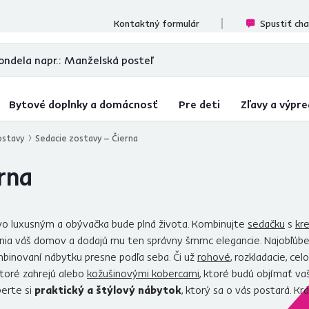
cenzií
Kontaktný formulár
Spustiť ch
Bytové doplnky a domácnosť
Pre deti
Zľavy a výpre
ostavy
Sedacie zostavy – Čierna
rna
o luxusným a obývačka bude plná života. Kombinujte
sedačku
s
kr
ulnia váš domov a dodajú mu ten správny šmrnc elegancie. Najobľú
ombinovaní nábytku presne podľa seba. Či už
rohové
, rozkladacie, ce
ktoré zahrejú alebo
kožušinovými kobercami
, ktoré budú objímať va
berte si
praktický a štýlový nábytok
, ktorý sa o vás postará. K