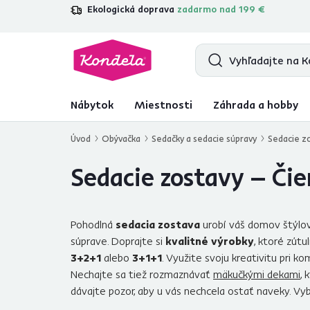
Ekologická doprava
zadarmo nad 199 €
4,7
31 157
overených produktových re
Nábytok
Miestnosti
Záhrada a hobby
Úvod
Obývačka
Sedačky a sedacie súpravy
Sedacie z
Sedacie zostavy – Čie
Pohodlná
sedacia zostava
urobí váš domov štýlov
súprave. Doprajte si
kvalitné výrobky
, ktoré zút
3+2+1
alebo
3+1+1
. Využite svoju kreativitu pri k
Nechajte sa tiež rozmaznávať
mäkučkými dekami
, 
dávajte pozor, aby u vás nechcela ostať naveky. Vy