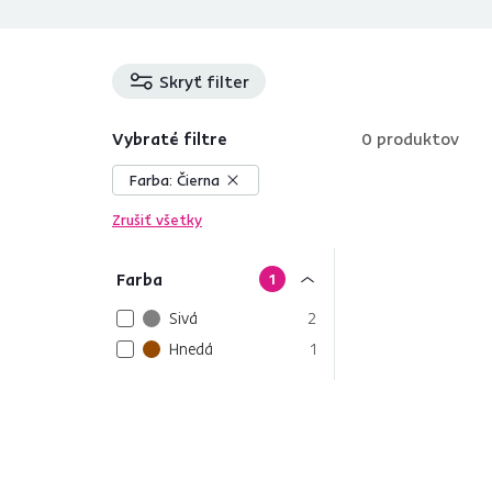
Skryť filter
Vybraté filtre
0
produktov
Farba:
Čierna
Zrušiť všetky
Farba
1
Sivá
2
Hnedá
1