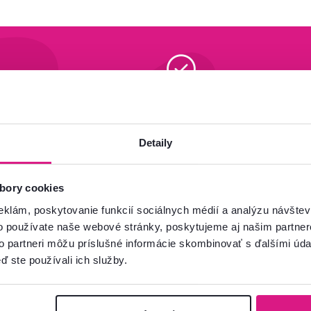
va od 199 € zadarmo
95 % tovaru na sklade
ac
Zistiť viac
Detaily
bory cookies
eklám, poskytovanie funkcií sociálnych médií a analýzu návšte
Odoberať
o používate naše webové stránky, poskytujeme aj našim partner
to partneri môžu príslušné informácie skombinovať s ďalšími údaj
ľavu
-5 %
.
Súhlasím s posielaním
ď ste používali ich služby.
ýhodné ponuky pre vaše bývanie.
Chcete o všetkom 
e‑mailov tak, aby 