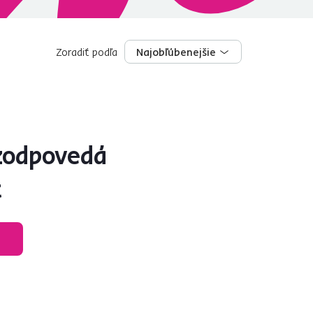
Zoradiť podľa
Najobľúbenejšie
Najobľúbenejšie
zodpovedá
t