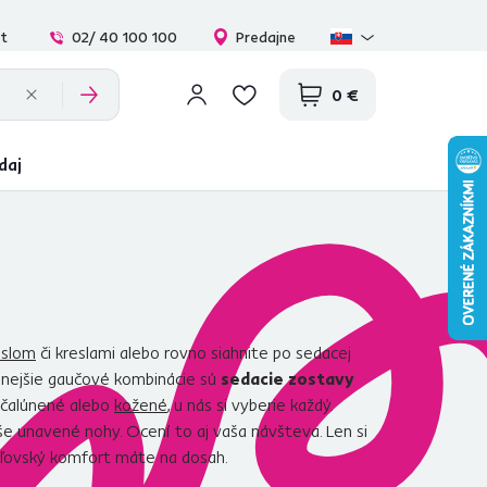
at
02/ 40 100 100
Predajne
0 €
daj
eslom
či kreslami alebo rovno siahnite po sedacej
benejšie gaučové kombinácie sú
sedacie zostavy
ločalúnené alebo
kožené
, u nás si vyberie každý.
še unavené nohy. Ocení to aj vaša návšteva. Len si
ráľovský komfort máte na dosah.