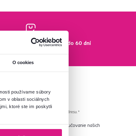
Vrátenie tovaru do 60 dní
Zistiť viac
O cookies
vnosti používame súbory
om v oblasti sociálnych
mi, ktoré ste im poskytli
 pravidelného newslettra na uvedenú adresu.*
vedieť ako prvý? Nastavte si doručovanie našich
vám nič neušlo.
Návod nájdete tu
.