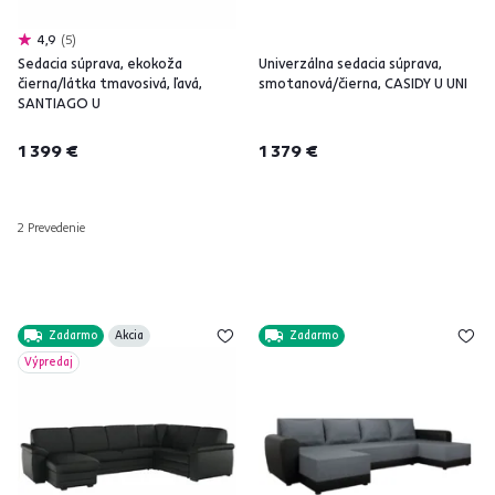
4,9
5
Sedacia súprava, ekokoža
Univerzálna sedacia súprava,
čierna/látka tmavosivá, ľavá,
smotanová/čierna, CASIDY U UNI
SANTIAGO U
1 399 €
1 379 €
2 Prevedenie
Zadarmo
Akcia
Zadarmo
Výpredaj