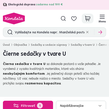
Ekologická doprava
zadarmo nad 199 €
4,7
31 375
overených produktových recenzií
Menu
Úvod
Obývačka
Sedačky a sedacie súpravy
Sedačky v tvare U
Čierne 
Čierne sedačky v tvare U
Čierna sedačka v tvare U
sa dokonale postará o vaše pohodlie. Je
vyrobená z vysoko kvalitných materiálov, ktoré vás ohúria
neobyčajným komfortom
. Jej jedinečný dizajn poteší očko každej
návštevy. Už viac nebude núdza o miesto. Sedačky v tvare U vás
prichýlia svojou
rozmernou kapacitou
.
Filtrovať
1
Najobľúbenejšie