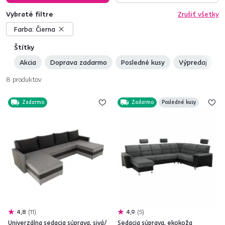
Vybraté filtre
Zrušiť všetky
Farba:
Čierna
Štítky
Akcia
Doprava zadarmo
Posledné kusy
Výpredaj
8
produktov
Zadarmo
Zadarmo
Posledné kusy
4,8
11
4,9
5
Univerzálna sedacia súprava, sivá/
Sedacia súprava, ekokoža