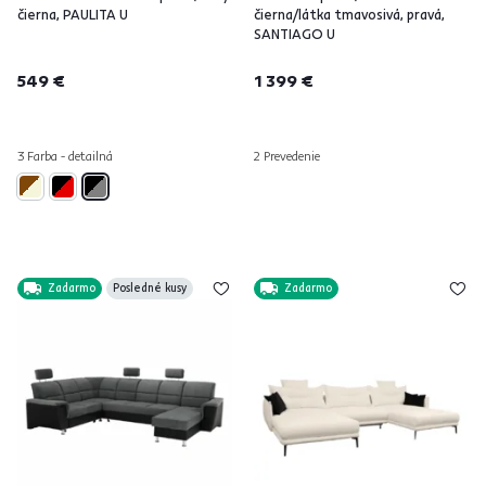
čierna, PAULITA U
čierna/látka tmavosivá, pravá,
SANTIAGO U
549 €
1 399 €
3 Farba - detailná
2 Prevedenie
Zadarmo
Posledné kusy
Zadarmo