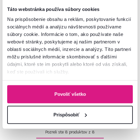
Táto webstránka používa súbory cookies
Na prispôsobenie obsahu a reklám, poskytovanie funkcií
sociálnych médií a analýzu návštevnosti používame
súbory cookie. Informácie o tom, ako používate naše
webové stránky, poskytujeme aj našim partnerom v
4,2
1
4,8
11
oblasti sociálnych médií, inzercie a analýzy. Títo partneri
Univerzálna sedacia súprava,
Univerzálna sedacia súprava,
ekokoža čierna/sivý melír, TOLITA
čierna/červená, PAULITA U
môžu príslušné informácie skombinovať s ďalšími
U UNI
údajmi, ktoré ste im poskytli alebo ktoré od vás získali,
keď ste používali ich služby.
975 €
549 €
Povoliť všetko
2 Farba - detailná
3 Farba - detailná
Prispôsobiť
Pozreli ste
8
produktov z
8