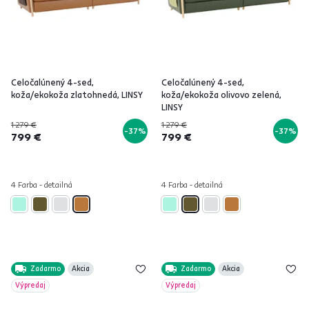
Celočalúnený 4-sed,
Celočalúnený 4-sed,
koža/ekokoža zlatohnedá, LINSY
koža/ekokoža olivovo zelená,
LINSY
1 279 €
1 279 €
-37%
-37%
799 €
799 €
4 Farba - detailná
4 Farba - detailná
Zadarmo
Akcia
Zadarmo
Akcia
Výpredaj
Výpredaj