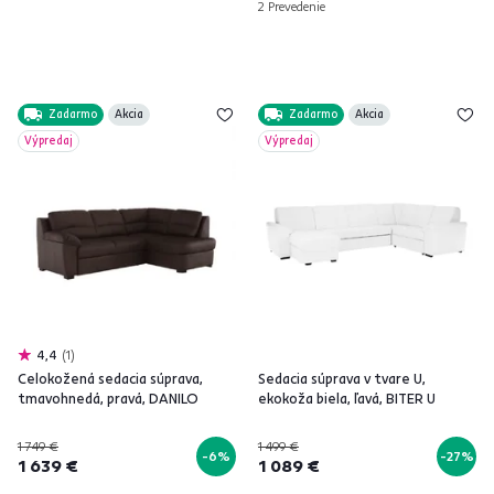
2 Prevedenie
Zadarmo
Akcia
Zadarmo
Akcia
Výpredaj
Výpredaj
4,4
1
Celokožená sedacia súprava,
Sedacia súprava v tvare U,
tmavohnedá, pravá, DANILO
ekokoža biela, ľavá, BITER U
1 749 €
1 499 €
-6%
-27%
1 639 €
1 089 €