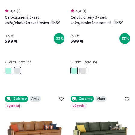
4,6
1
4,6
1
Celočalúnený 3-sed,
Celočalúnený 3- sed,
koža/ekokoža svetlosivá, LINSY
koža/ekokoža neomint, LINSY
899 €
899 €
-33%
-33%
599 €
599 €
2 Farba - detailná
2 Farba - detailná
Zadarmo
Akcia
Zadarmo
Akcia
Výpredaj
Výpredaj