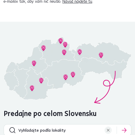
e‑mailov tak, aby vám nič neušlo.
Návod nájdete tu
.
Predajne po celom Slovensku