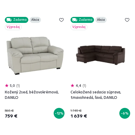
Zadarmo
Akcia
Zadarmo
Akcia
Výpredaj
Výpredaj
5,0
1
4,4
1
Kožený 2sed, béžovokrémová,
Celokožená sedacia súprava,
DANILO
tmavohnedá, ľavá, DANILO
865 €
1 749 €
-12%
-6%
759 €
1 639 €