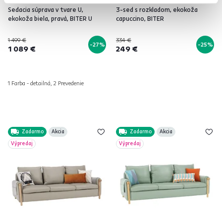
Sedacia súprava v tvare U,
3-sed s rozkladom, ekokoža
ekokoža biela, pravá, BITER U
capuccino, BITER
1 499 €
334 €
-27%
-25%
1 089 €
249 €
1 Farba - detailná, 2 Prevedenie
Zadarmo
Akcia
Zadarmo
Akcia
Výpredaj
Výpredaj