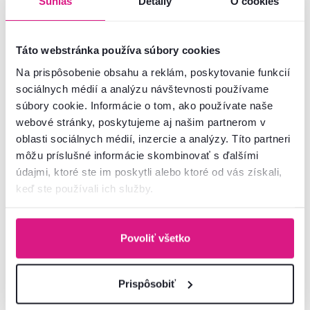
Súhlas
Detaily
O cookies
499 €
1 499 €
-28%
-27%
359 €
1 089 €
Táto webstránka používa súbory cookies
Na prispôsobenie obsahu a reklám, poskytovanie funkcií
1 Prevedenie
2 Farba - detailná, 1 Prevedenie
sociálnych médií a analýzu návštevnosti používame
súbory cookie. Informácie o tom, ako používate naše
webové stránky, poskytujeme aj našim partnerom v
oblasti sociálnych médií, inzercie a analýzy. Títo partneri
môžu príslušné informácie skombinovať s ďalšími
Zadarmo
Akcia
Zadarmo
Akcia
údajmi, ktoré ste im poskytli alebo ktoré od vás získali,
Výpredaj
Výpredaj
keď ste používali ich služby.
Povoliť všetko
Prispôsobiť