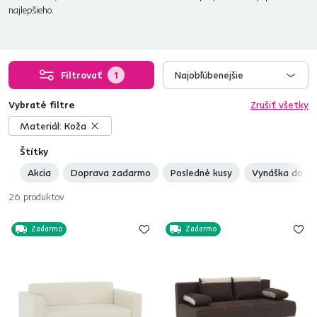
najlepšieho.
Filtrovať
1
Najobľúbenejšie
Vybraté filtre
Zrušiť všetky
Materiál:
Koža
Štítky
Akcia
Doprava zadarmo
Posledné kusy
Vynáška do by
26
produktov
Zadarmo
Zadarmo