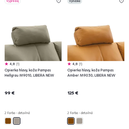
Výpredaj
Vynáška
4,8
1
4,8
1
Opierka hlavy, koža Pampas
Opierka hlavy, koža Pampas
Hellgrau M9010, LIBERA NEW
Amber M9030, LIBERA NEW
99 €
125 €
2 Farba - detailná
2 Farba - detailná