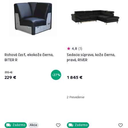
4,8
3
Rohová časť, ekokoža čierna,
Sedacia súprava, koža čierna,
BITER R
pravá, RIVER
315 €
-27%
229 €
1 845 €
2 Prevedenie
Zadarmo
Akcia
Zadarmo