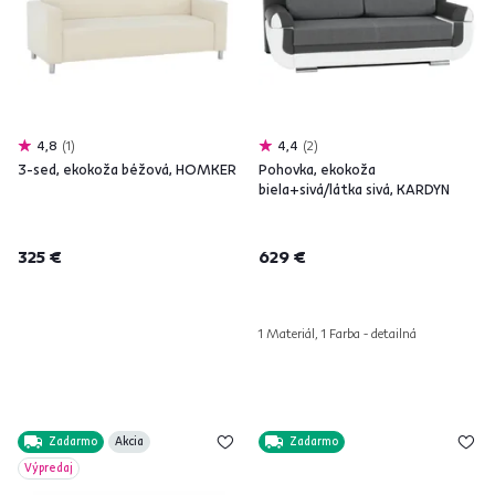
4,8
1
4,4
2
3-sed, ekokoža béžová, HOMKER
Pohovka, ekokoža
biela+sivá/látka sivá, KARDYN
325 €
629 €
1 Materiál, 1 Farba - detailná
Zadarmo
Akcia
Zadarmo
Výpredaj