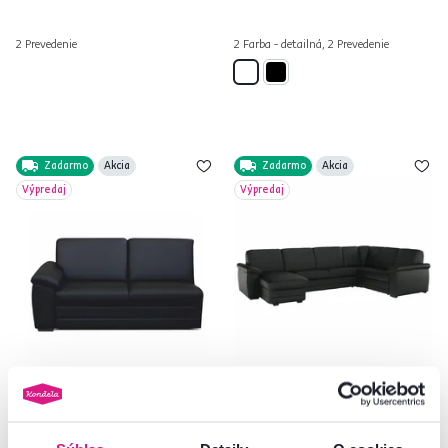
2 Prevedenie
2 Farba - detailná, 2 Prevedenie
Zadarmo
Akcia
Zadarmo
Akcia
Výpredaj
Výpredaj
3-sed s opierkou, ekokoža čierna,
Sedacia súprava v tvare U,
ľavá, BITER 3 1B
ekokoža čierna, ľavá, BITER U