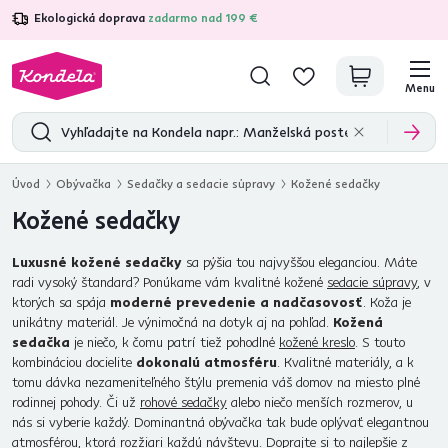
Ekologická doprava
zadarmo nad 199 €
4,7
31 285
overených produktových recenzií
Menu
Úvod
Obývačka
Sedačky a sedacie súpravy
Kožené sedačky
Kožené sedačky
Luxusné kožené sedačky
sa pýšia tou najvyššou eleganciou. Máte
radi vysoký štandard? Ponúkame vám kvalitné kožené
sedacie súpravy
, v
ktorých sa spája
moderné prevedenie a nadčasovosť
. Koža je
unikátny materiál. Je výnimočná na dotyk aj na pohľad.
Kožená
sedačka
je niečo, k čomu patrí tiež pohodlné
kožené kreslo
. S touto
kombináciou docielite
dokonalú atmosféru
. Kvalitné materiály, a k
tomu dávka nezameniteľného štýlu premenia váš domov na miesto plné
rodinnej pohody. Či už
rohové sedačky
alebo niečo menších rozmerov, u
nás si vyberie každý. Dominantná obývačka tak bude oplývať elegantnou
atmosférou, ktorá rozžiari každú návštevu. Doprajte si to najlepšie z