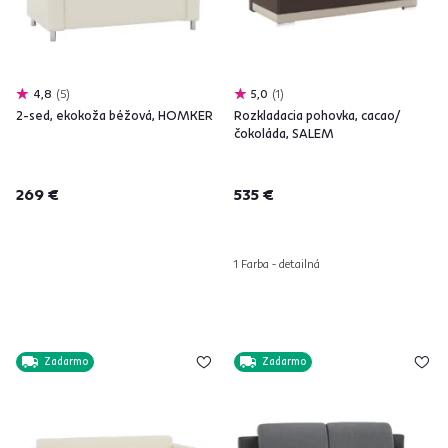
4,8
5
5,0
1
2-sed, ekokoža béžová, HOMKER
Rozkladacia pohovka, cacao/
čokoláda, SALEM
269 €
535 €
1 Farba - detailná
Zadarmo
Zadarmo