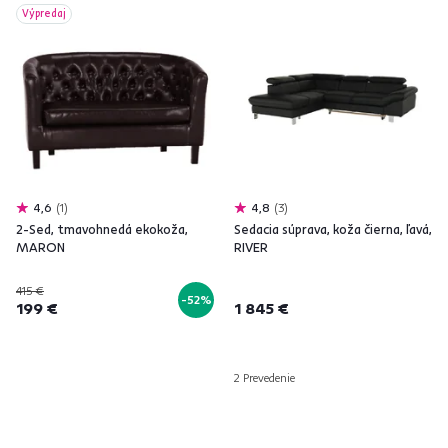
Výpredaj
4,6
1
4,8
3
2-Sed, tmavohnedá ekokoža,
Sedacia súprava, koža čierna, ľavá,
MARON
RIVER
415 €
-52%
199 €
1 845 €
2 Prevedenie