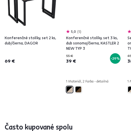
5,0
5
Konferenčné stolíky, set 2 ks,
Konferenčné stolíky, set 3 ks,
S
dub/čierna, DAGOR
dub sonoma/čierna, KASTLER 2
or
NEW TYP 3
T
55 €
4
-29%
69 €
39 €
3
1 Materiál, 2 Farba - detailná
1 
Často kupované spolu