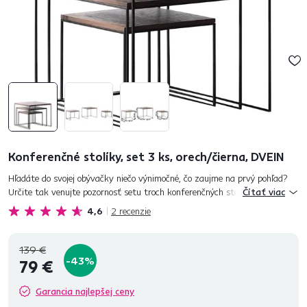
Konferenčné stolíky, set 3 ks, orech/čierna, DVEIN
Hľadáte do svojej obývačky niečo výnimočné, čo zaujme na prvý pohľad?
Určite tak venujte pozornosť setu troch konferenčných stolíkov DVEIN.
Čítať viac
Tento konferenčný stolík, ktorý je tvorený 3 samostatným...
4,6
2
recenzie
139 €
-43%
79 €
Garancia najlepšej ceny