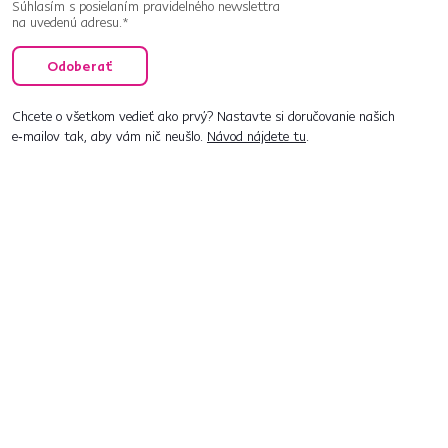
Súhlasím s posielaním pravidelného newslettra
na uvedenú adresu.*
Odoberať
Chcete o všetkom vedieť ako prvý? Nastavte si doručovanie našich
e‑mailov tak, aby vám nič neušlo.
Návod nájdete tu
.