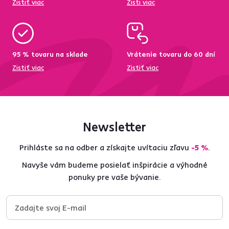
Zistiť viac
Zisti viac
95 % tovaru na sklade
Vrátenie tovaru do 60 dní
Zistiť viac
Zistiť viac
Newsletter
Prihláste sa na odber a získajte uvítaciu zľavu
-5 %
.
Navyše vám budeme posielať inšpirácie a výhodné
ponuky pre vaše bývanie.