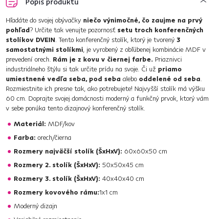
Popis produktu
Hľadáte do svojej obývačky
niečo výnimočné, čo zaujme na prvý
pohľad
? Určite tak venujte pozornosť
setu troch konferenčných
stolíkov DVEIN
. Tento konferenčný stolík, ktorý je tvorený
3
samostatnými stolíkmi
, je vyrobený z obľúbenej kombinácie MDF v
prevedení orech.
Rám je z kovu v čiernej farbe.
Priaznivci
industriálneho štýlu si tak určite prídu na svoje. Či už
priamo
umiestnené vedľa seba, pod seba
alebo
oddelené od seba
.
Rozmiestnite ich presne tak, ako potrebujete! Najvyšší stolík má výšku
60 cm. Doprajte svojej domácnosti moderný a funkčný prvok, ktorý vám
v sebe ponúka tento dizajnový konferenčný stolík.
Materiál:
MDF/kov
Farba:
orech/čierna
Rozmery najväčší stolík (ŠxHxV):
60x60x50 cm
Rozmery 2. stolík (ŠxHxV):
50x50x45 cm
Rozmery 3. stolík (ŠxHxV):
40x40x40 cm
Rozmery kovového rámu:
1x1 cm
Moderný dizajn