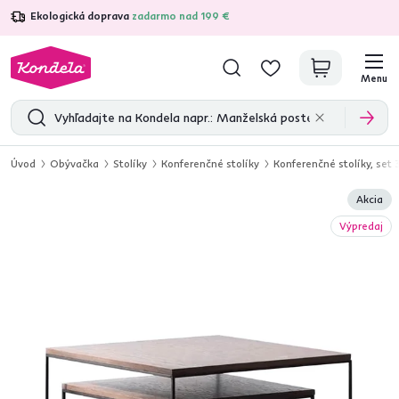
Ekologická doprava
zadarmo nad 199 €
4,7
31 285
overených produktových recenzií
Menu
Úvod
Obývačka
Stolíky
Konferenčné stolíky
Konferenčné stolíky, set 
Akcia
Výpredaj