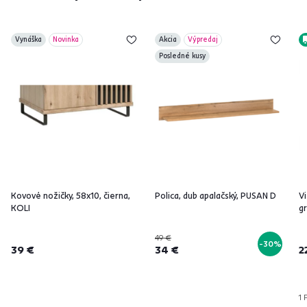
Vynáška
Novinka
Akcia
Výpredaj
Posledné kusy
Kovové nožičky, 58x10, čierna,
Polica, dub apalačský, PUSAN D
Vi
KOLI
gr
49 €
-30%
39 €
34 €
2
1 