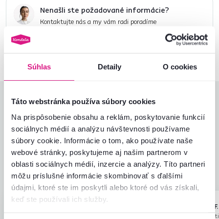
Nenašli ste požadované informácie?
Kontaktujte nás a my vám radi poradíme
02/ 40 100 100
Spustiť chat
Súhlas
Detaily
O cookies
Hodnotenia produktu
Táto webstránka používa súbory cookies
Na prispôsobenie obsahu a reklám, poskytovanie funkcií
Jednoduchosť montáže
5,0
sociálnych médií a analýzu návštevnosti používame
4,6
Kvalita výrobku
4,0
súbory cookie. Informácie o tom, ako používate naše
Zodpovedá očakávaniam
4,5
webové stránky, poskytujeme aj našim partnerom v
2
recenzie
Zabalenie výrobku
5,0
oblasti sociálnych médií, inzercie a analýzy. Títo partneri
Pomer hodnoty a ceny
4,5
môžu príslušné informácie skombinovať s ďalšími
údajmi, ktoré ste im poskytli alebo ktoré od vás získali,
keď ste používali ich služby.
Danica P.
Miroslava F.
hviezdičky
4.8
D
M
20.6.2026, VRANOV
19.7.2023, Marti