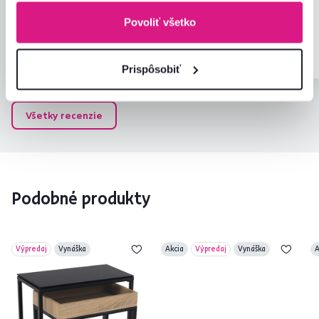
NAD TOPĽOU,
Slovensko
Slovensko
Povoliť všetko
Overený nákup
Overený nákup
Prispôsobiť
Všetky recenzie
Podobné produkty
Výpredaj
Vynáška
Akcia
Výpredaj
Vynáška
A