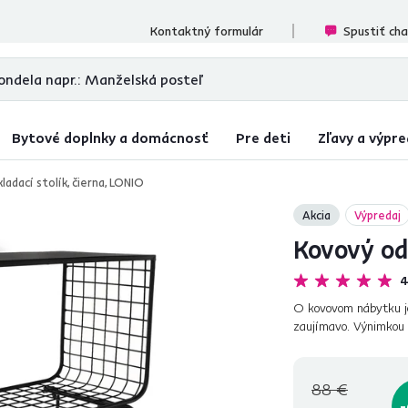
ecenzií
Kontaktný formulár
Spustiť ch
Bytové doplnky a domácnosť
Pre deti
Zľavy a výpre
ladací stolík, čierna, LONIO
Akcia
Výpredaj
Kovový odk
4
O kovovom nábytku je 
zaujímavo. Výnimkou n
čierneho kovu. Svojím
88 €