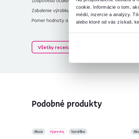
Zodpovedá očakávaniam
4,0
cookie. Informácie o tom, ak
Zabalenie výrobku
5,0
médií, inzercie a analýzy. Tí
Pomer hodnoty a ceny
5,0
alebo ktoré od vás získali, ke
Všetky recenzie
Podobné produkty
Akcia
Výpredaj
Vynáška
Akc