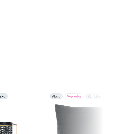
ška
Akcia
Výpredaj
Vynáška