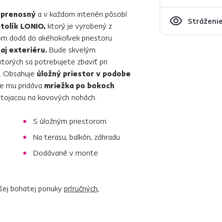
 prenosný
a v každom interiéri pôsobí
Stráženie
stolík LONIO,
ktorý je vyrobený z
m dodá do akéhokoľvek priestoru
 aj exteriéru.
Bude skvelým
torých sa potrebujete zbaviť pri
k. Obsahuje
úložný priestor v podobe
de mu pridáva
mriežka po bokoch
tojacou na kovových nohách.
S úložným priestorom
Na terasu, balkón, záhradu
Dodávané v monte
ašej bohatej ponuky
príručných,