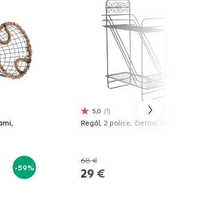
5,0
1
kami,
Regál, 2 police, čierna, SULTO
68 €
-59%
-57%
29 €