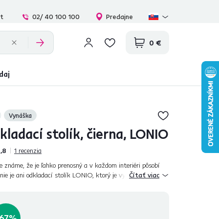
at
02/ 40 100 100
Predajne
0 €
daj
Vynáška
ladací stolík, čierna, LONIO
,8
1
recenzia
známe, že je ľahko prenosný a v každom interiéri pôsobí
ie je ani odkladací stolík LONIO, ktorý je vyrobený z
Čítať viac
 nápaditým vzhľadom do...
-67%