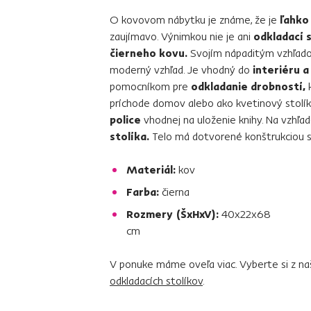
O kovovom nábytku je známe, že je
ľahko
zaujímavo. Výnimkou nie je ani
odkladací 
čierneho kovu.
Svojím nápaditým vzhľado
moderný vzhľad. Je vhodný do
interiéru a
pomocníkom pre
odkladanie drobností,
k
príchode domov alebo ako kvetinový stolí
police
vhodnej na uloženie knihy. Na vzhľa
stolíka.
Telo má dotvorené konštrukciou s
Materiál:
kov
Farba:
čierna
Rozmery (ŠxHxV):
40x22x68
cm
V ponuke máme oveľa viac. Vyberte si z n
odkladacích stolíkov
.