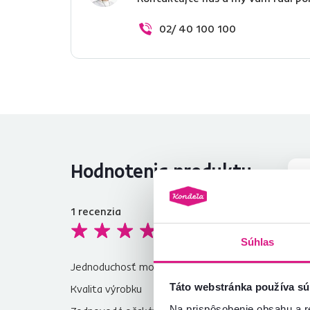
02/ 40 100 100
Hodnotenia produktu
1
recenzia
4,8
Súhlas
Jednoduchosť montáže
5,0
Táto webstránka používa sú
Kvalita výrobku
5,0
Na prispôsobenie obsahu a r