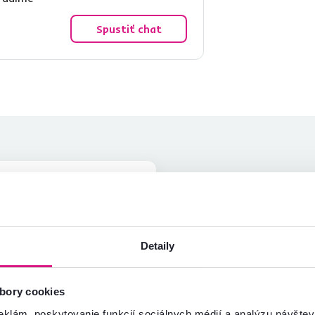
Spustiť chat
Lubica H.
hviezdičky
4.8
L
7.6.2023, Turčianske
Teplice, Slovensko
Detaily
Overený nákup
bory cookies
eklám, poskytovanie funkcií sociálnych médií a analýzu návšte