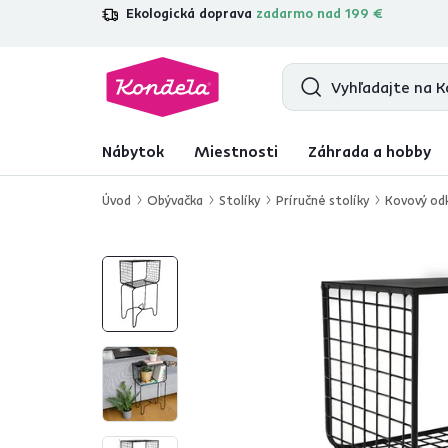
Ekologická doprava
zadarmo nad 199 €
4,7
31 285
overených produktových r
Nábytok
Miestnosti
Záhrada a hobby
Úvod
Obývačka
Stolíky
Príručné stolíky
Kovový odk