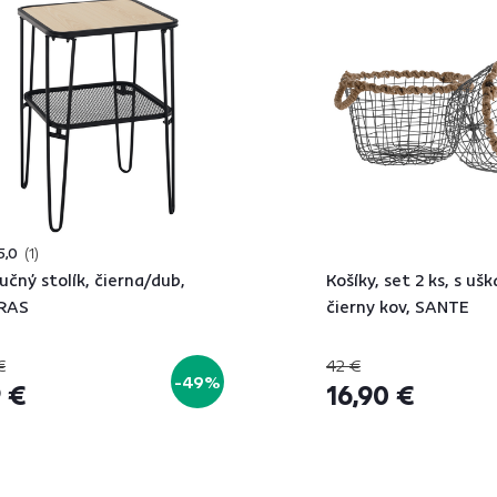
5,0
1
ručný stolík, čierna/dub,
Košíky, set 2 ks, s uš
RAS
čierny kov, SANTE
€
42 €
-49%
 €
16,90 €