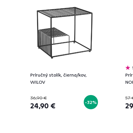
Príručný stolík, čierna/kov,
Prí
WILOV
NO
36,90 €
57 
-32%
24,90 €
29