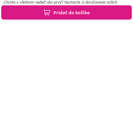
Chcete o všetkom vedieť ako prvý? Nastavte si doručovanie našich
e‑mailov tak, aby vám nič neušlo.
Návod nájdete tu
.
Pridať do košíka
Predajne po celom Slovensku