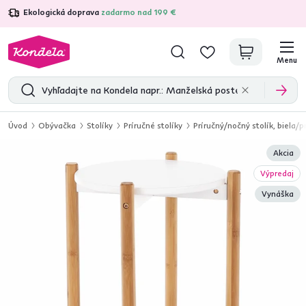
Ekologická doprava
zadarmo nad 199 €
4,7
31 285
overených produktových recenzií
Menu
Úvod
Obývačka
Stolíky
Príručné stolíky
Príručný/nočný stolík, biela/
Akcia
Výpredaj
Vynáška