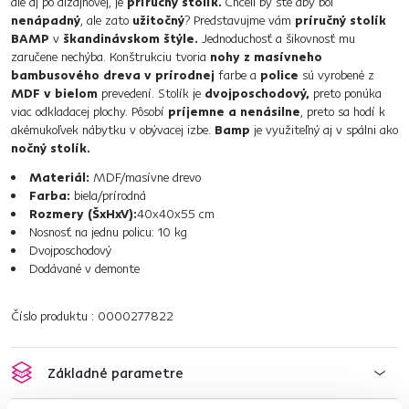
ale aj po dizajnovej, je
príručný stolík.
Chceli by ste aby bol
nenápadný
, ale zato
užitočný
? Predstavujme vám
príručný stolík
BAMP
v
škandinávskom štýle.
Jednoduchosť a šikovnosť mu
zaručene nechýba. Konštrukciu tvoria
nohy z masívneho
bambusového dreva v prírodnej
farbe a
police
sú vyrobené z
MDF v bielom
prevedení. Stolík je
dvojposchodový,
preto ponúka
viac odkladacej plochy. Pôsobí
príjemne a nenásilne
, preto sa hodí k
akémukoľvek nábytku v obývacej izbe.
Bamp
je využiteľný aj v spálni ako
nočný stolík.
Materiál:
MDF/masívne drevo
Farba:
biela/prírodná
Rozmery (ŠxHxV):
40x40x55 cm
Nosnosť na jednu policu: 10 kg
Dvojposchodový
Dodávané v demonte
Číslo produktu : 0000277822
Základné parametre