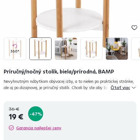
360°
Príručný/nočný stolík, biela/prírodná, BAMP
Nevyhnutným nábytkom obývacej izby, a to nielen po praktickej stránke,
ale aj po dizajnovej, je príručný stolík. Chceli by ste aby bol nenápadný, ale
Čítať viac
zato užitočný? Predstavujme vám príručný stolík BA...
36 €
-47%
19 €
Garancia najlepšej ceny