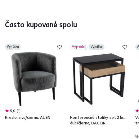
Často kupované spolu
Vynáška
Výpredaj
Vynáška
A
5,0
1
Kreslo, sivá/čierna, ALIEN
Konferenčné stolíky, set 2 ks,
V
dub/čierna, DAGOR
t
12