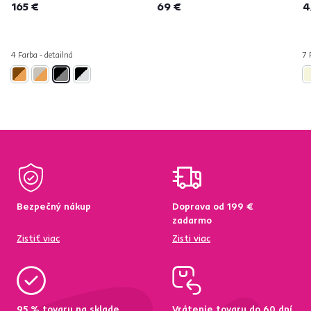
165 €
69 €
4
4 Farba - detailná
7 
Bezpečný nákup
Doprava od 199 €
zadarmo
Zistiť viac
Zisti viac
95 % tovaru na sklade
Vrátenie tovaru do 60 dní