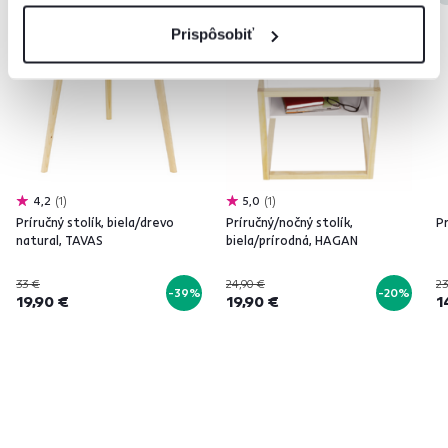
Prispôsobiť
4,2
1
5,0
1
Príručný stolík, biela/drevo
Príručný/nočný stolík,
Pr
natural, TAVAS
biela/prírodná, HAGAN
33 €
24,90 €
23
-39%
-20%
19,90 €
19,90 €
1