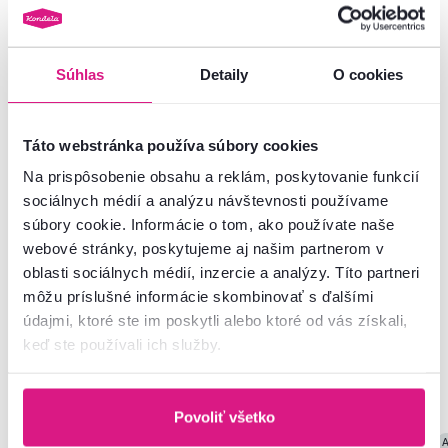
Rozmery a špecifikácie
Informácie o balení
Súhlas
Detaily
O cookies
Táto webstránka používa súbory cookies
Nenašli ste požadované informácie?
Na prispôsobenie obsahu a reklám, poskytovanie funkcií
Kontaktujte nás a my vám radi poradíme
sociálnych médií a analýzu návštevnosti používame
súbory cookie. Informácie o tom, ako používate naše
02/ 40 100 100
Spustiť chat
webové stránky, poskytujeme aj našim partnerom v
oblasti sociálnych médií, inzercie a analýzy. Títo partneri
môžu príslušné informácie skombinovať s ďalšími
údajmi, ktoré ste im poskytli alebo ktoré od vás získali,
keď ste používali ich služby.
Podobné produkty
Povoliť všetko
Akcia
Výpredaj
Vynáška
Akcia
Výpredaj
Vynáška
A