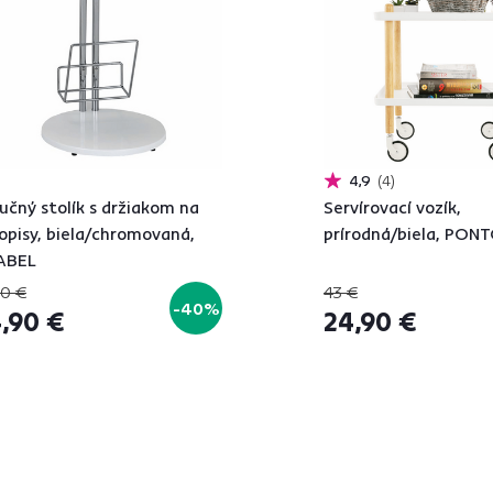
4,9
4
ručný stolík s držiakom na
Servírovací vozík,
opisy, biela/chromovaná,
prírodná/biela, PON
ABEL
90 €
43 €
-40%
,90 €
24,90 €