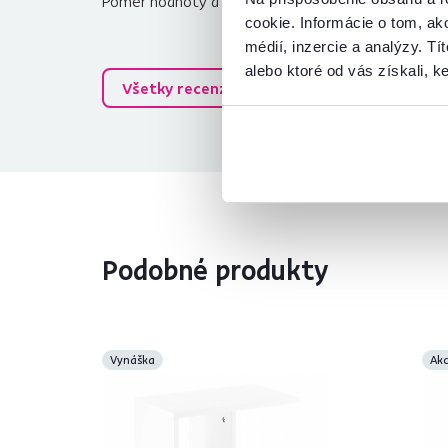
Pomer hodnoty a ceny
5,0
cookie. Informácie o tom, ak
médií, inzercie a analýzy. Tí
alebo ktoré od vás získali, ke
Všetky recenzie
Podobné produkty
Vynáška
Akc