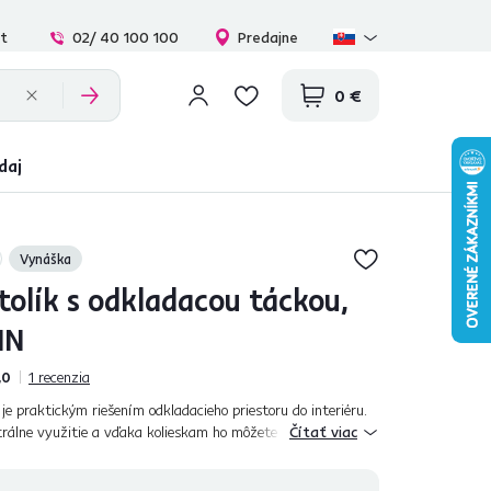
at
02/ 40 100 100
Predajne
0 €
daj
Vynáška
tolík s odkladacou táckou,
IN
,0
1
recenzia
je praktickým riešením odkladacieho priestoru do interiéru.
rálne využitie a vďaka kolieskam ho môžete podľa potreby
Čítať viac
robený z MDF a k...