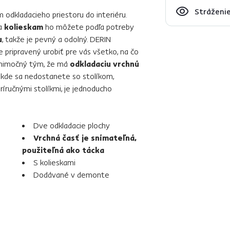
Stráženie
 odkladacieho priestoru do interiéru.
ka
kolieskam
ho môžete podľa potreby
u
, takže je pevný a odolný. DERIN
e pripravený urobiť pre vás všetko, na čo
 výnimočný tým, že má
odkladaciu vrchnú
, kde sa nedostanete so stolíkom,
ríručnými stolíkmi, je jednoducho
Dve odkladacie plochy
Vrchná časť je snímateľná,
použiteľná ako tácka
S kolieskami
Dodávané v demonte