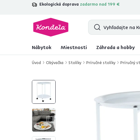
Ekologická doprava
zadarmo nad 199 €
4,7
31 211
overených produktových re
Nábytok
Miestnosti
Záhrada a hobby
Úvod
Obývačka
Stolíky
Príručné stolíky
Príručný st