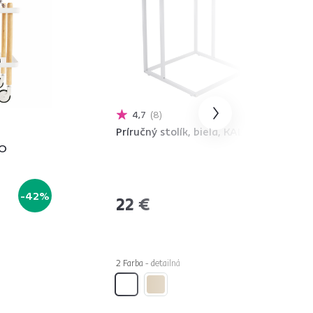
4,7
8
Príručný stolík, biela, KALA
TO
-42%
22 €
2 Farba - detailná