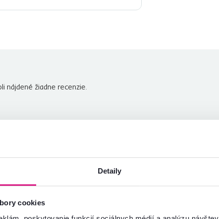
li nájdené žiadne recenzie.
Detaily
bory cookies
eklám, poskytovanie funkcií sociálnych médií a analýzu návšte