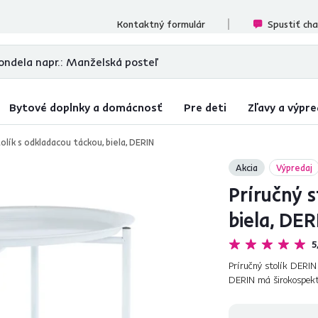
cenzií
Kontaktný formulár
Spustiť ch
Bytové doplnky a domácnosť
Pre deti
Zľavy a výpre
olík s odkladacou táckou, biela, DERIN
Akcia
Výpredaj
Príručný s
biela, DER
5
Príručný stolík DERIN 
DERIN má širokospekt
ľahko presúvať. Je vy