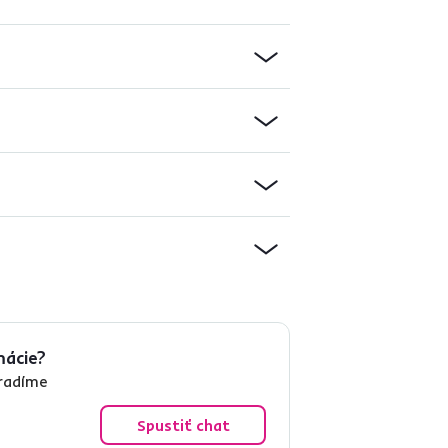
mácie?
oradíme
Spustiť chat