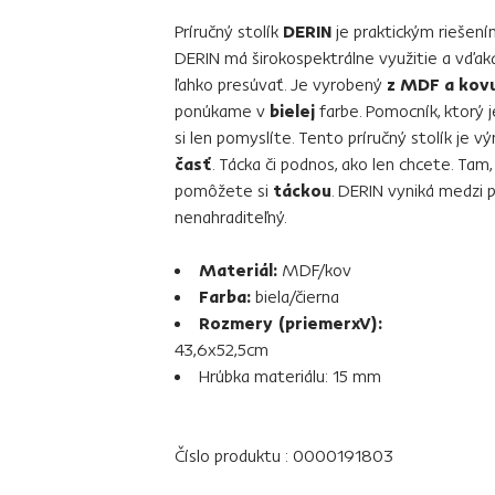
Príručný stolík
DERIN
je praktickým riešením
DERIN má širokospektrálne využitie a vďa
ľahko presúvať. Je vyrobený
z MDF a kov
ponúkame v
bielej
farbe. Pomocník, ktorý j
si len pomyslíte. Tento príručný stolík je
časť
. Tácka či podnos, ako len chcete. Tam
pomôžete si
táckou
. DERIN vyniká medzi p
nenahraditeľný.
Materiál:
MDF/kov
Farba:
biela/čierna
Rozmery (priemerxV):
43,6x52,5cm
Hrúbka materiálu: 15 mm
Číslo produktu : 0000191803