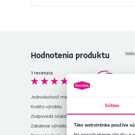
Hodnotenia produktu
Nebo
1
recenzia
5,0
Jednoduchosť montáže
5,0
Súhlas
Kvalita výrobku
5,0
Zodpovedá očakávaniam
5,0
Táto webstránka používa sú
Zabalenie výrobku
5,0
Na prispôsobenie obsahu a r