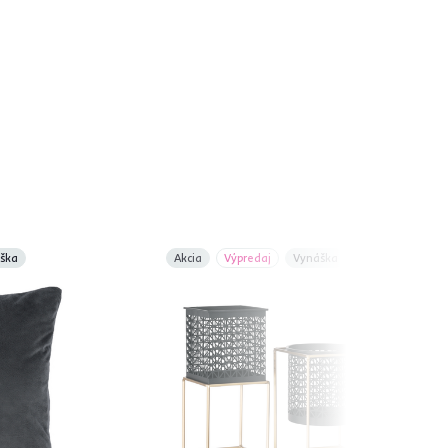
ška
Akcia
Výpredaj
Vynáška