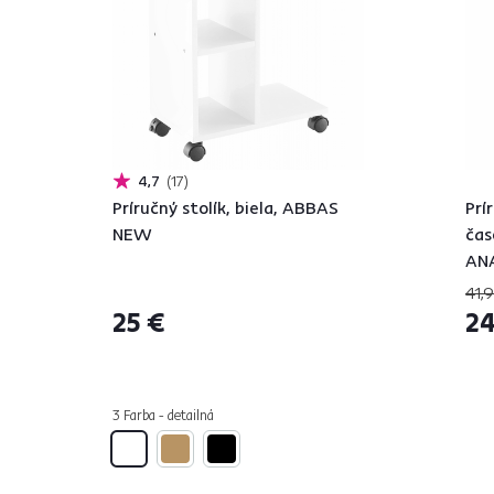
4,7
17
Príručný stolík, biela, ABBAS
Prí
NEW
čas
AN
41,
25 €
24
3 Farba - detailná