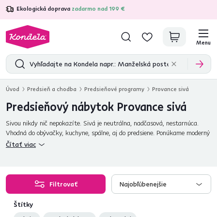
Ekologická doprava
zadarmo nad 199 €
4,7
31 157
overených produktových recenzií
Menu
Úvod
Predsieň a chodba
Predsieňové programy
Provance sivá
Predsieňový nábytok Provance sivá
Sivou nikdy nič nepokazíte. Sivá je neutrálna, nadčasová, nestarnúca.
Vhodná do obývačky, kuchyne, spálne, aj do predsiene. Ponúkame moderný
predsieňový nábytok v provensálskom štýle s príznačným názvom
Čítať viac
Provance. Botník, skriňa, zrkadlo a vešiakový panel s charakteristickými
provance prvkami. Všimnite si tie úchytky. Pristanú mu, čo poviete?
Získajte nábytok, ktorý vás bude dokonale reprezentovať.
Filtrovať
Najobľúbenejšie
Štítky