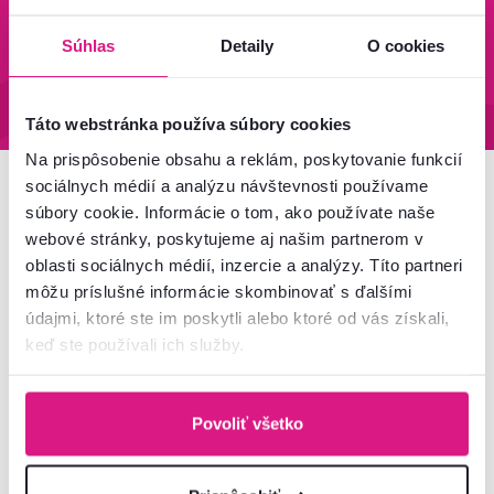
Súhlas
Detaily
O cookies
95 % tovaru na sklade
Vrátenie tovaru do 60 dní
Zistiť viac
Zistiť viac
Táto webstránka používa súbory cookies
Na prispôsobenie obsahu a reklám, poskytovanie funkcií
sociálnych médií a analýzu návštevnosti používame
Newsletter
súbory cookie. Informácie o tom, ako používate naše
webové stránky, poskytujeme aj našim partnerom v
Prihláste sa na odber a získajte uvítaciu zľavu
-5 %
.
oblasti sociálnych médií, inzercie a analýzy. Títo partneri
môžu príslušné informácie skombinovať s ďalšími
Navyše vám budeme posielať inšpirácie a výhodné
údajmi, ktoré ste im poskytli alebo ktoré od vás získali,
ponuky pre vaše bývanie.
keď ste používali ich služby.
Povoliť všetko
Súhlasím s posielaním pravidelného newslettra
na uvedenú adresu.*