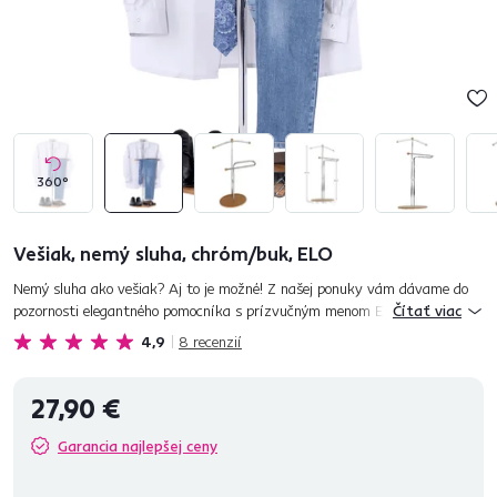
360°
Vešiak, nemý sluha, chróm/buk, ELO
Nemý sluha ako vešiak? Aj to je možné! Z našej ponuky vám dávame do
pozornosti elegantného pomocníka s prízvučným menom ELO. Oceníte
Čítať viac
jeho kvality, práve on sa bez odvrávania postará o vaše obleče...
4,9
8
recenzií
27,90 €
Garancia najlepšej ceny