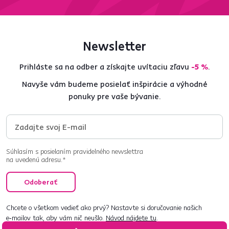
Newsletter
Prihláste sa na odber a získajte uvítaciu zľavu
-5 %
.
Navyše vám budeme posielať inšpirácie a výhodné
ponuky pre vaše bývanie.
Súhlasím s posielaním pravidelného newslettra
na uvedenú adresu.*
Odoberať
Chcete o všetkom vedieť ako prvý? Nastavte si doručovanie našich
e‑mailov tak, aby vám nič neušlo.
Návod nájdete tu
.