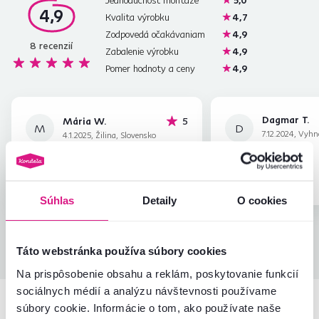
Jednoduchosť montáže
5,0
4,9
Kvalita výrobku
4,7
Zodpovedá očakávaniam
4,9
8
recenzií
Zabalenie výrobku
4,9
Pomer hodnoty a ceny
4,9
Dagmar T.
hviezdičiek
Mária W.
5
M
D
7.12.2024, Vyhn
4.1.2025, Žilina, Slovensko
Slovensko
Overený nákup
Overený nákup
Súhlas
Detaily
O cookies
Všetky recenzie
Táto webstránka používa súbory cookies
Na prispôsobenie obsahu a reklám, poskytovanie funkcií
sociálnych médií a analýzu návštevnosti používame
súbory cookie. Informácie o tom, ako používate naše