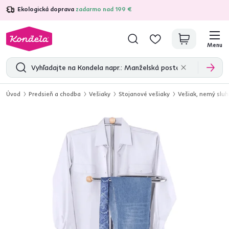
Ekologická doprava
zadarmo nad 199 €
4,7
31 285
overených produktových recenzií
Menu
Úvod
Predsieň a chodba
Vešiaky
Stojanové vešiaky
Vešiak, nemý sluh