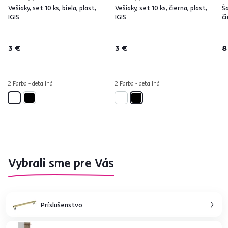
Vešiaky, set 10 ks, biela, plast,
Vešiaky, set 10 ks, čierna, plast,
Ša
IGIS
IGIS
č
3 €
3 €
8
2 Farba - detailná
2 Farba - detailná
Vybrali sme pre Vás
Príslušenstvo