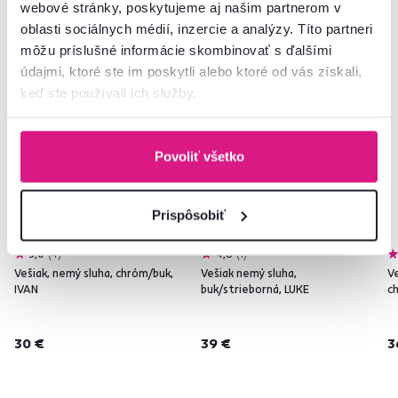
Podobné produkty
webové stránky, poskytujeme aj našim partnerom v
oblasti sociálnych médií, inzercie a analýzy. Títo partneri
môžu príslušné informácie skombinovať s ďalšími
údajmi, ktoré ste im poskytli alebo ktoré od vás získali,
Vynáška
Vynáška
keď ste používali ich služby.
Povoliť všetko
Prispôsobiť
5,0
4
4,8
1
Vešiak, nemý sluha, chróm/buk,
Vešiak nemý sluha,
Ve
IVAN
buk/strieborná, LUKE
ch
30 €
39 €
3