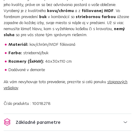
jeho kvality, práve on sa bez odvrávania postará o vaše oblečenie.
Vyrobený je z kvalitného
kovu/chrómu
a z
fóliovanej MDF
. Vo
farebnom prevedení
buk
v kombinácií so
striebornou farbou
úžasne
zapadne do každej izby, svoje miesto si nájde aj v predsieni. Už si viac
nemusíte lámať hlavu, kam s vyžehlenou košeľou či s kravatou,
nemý
sluha
sa pre vás stane tým správnym riešením.
Materiál:
kov/chróm/MDF fóliovaná
Farba:
strieborná/buk
Rozmery (ŠxHxV):
46x30x110 cm
Dodávané v demonte
Ak vám nevyhovuje toto prevedenie, prezrite si celú ponuku
stojanových
vešiakov
.
Číslo produktu : 10018278
Základné parametre