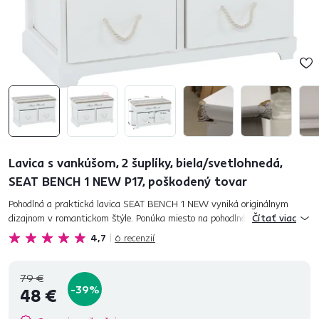
Lavica s vankúšom, 2 šuplíky, biela/svetlohnedá,
SEAT BENCH 1 NEW P17, poškodený tovar
Pohodlná a praktická lavica SEAT BENCH 1 NEW vyniká originálnym
dizajnom v romantickom štýle. Ponúka miesto na pohodlné sedenie a
Čítať viac
úložný priestor v podobe dvoch šuplíkov. Je vyrobená z dreva v bielej...
4,7
6
recenzií
79 €
-39%
48 €