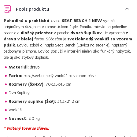
Popis produktu
Pohodlná a praktická
lavica
SEAT BENCH 1 NEW
vyniká
originálnym dizajnom v romantickom štýle. Ponúka miesto na pohodlné
sedenie a
úložný priestor
v podobe
dvoch šuplíkov
. Je vyrobená
z
dreva v bielej
farbe. Súčasťou je
svetlohnedý vankúš so vzorom
pásik
. Lavicu zdobí aj nápis Seat Bench (Lavica na sedenie), napísaný
ozdobným písmom. Lavica poslúži v interiéri nielen ako funkčný nábytok,
ale aj ako štýlový doplnok.
Materiál:
drevo
Farba:
biela/svetlohnedý vankúš so vzorom pásik
Rozmery (ŠxHxV):
70x35x45 cm
Dva šuplíky
Rozmery šuplíka (ŠxV):
31,3x21,2 cm
Vankúš
Nosnosť:
60 kg
* Vrátený tovar so zľavou: