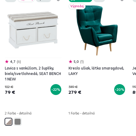
Výpredaj
4,7
6
5,0
1
Lavica s vankúšom, 2 šuplíky,
Kreslo ušiak, látka smaragdová,
J
biela/svetlohnedá, SEAT BENCH
LAKY
V
1 NEW
102 €
349 €
11
-22%
-20%
79 €
279 €
8
2 Farba - detailná
1 Farba - detailná