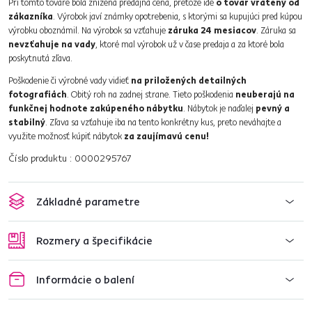
Pri tomto tovare bola znížená predajná cena, pretože ide
o tovar vrátený od
zákazníka
. Výrobok javí známky opotrebenia, s ktorými sa kupujúci pred kúpou
výrobku oboznámil. Na výrobok sa vzťahuje
záruka 24 mesiacov
. Záruka sa
nevzťahuje na vady
, ktoré mal výrobok už v čase predaja a za ktoré bola
poskytnutá zľava.
Poškodenie či výrobné vady vidieť
na priložených detailných
fotografiách
. Obitý roh na zadnej strane. Tieto poškodenia
neuberajú na
funkčnej hodnote zakúpeného nábytku
. Nábytok je naďalej
pevný a
stabilný
. Zľava sa vzťahuje iba na tento konkrétny kus, preto neváhajte a
využite možnosť kúpiť nábytok
za zaujímavú cenu!
Číslo produktu : 0000295767
Základné parametre
Rozmery a špecifikácie
Informácie o balení