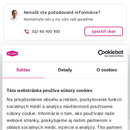
Nenašli ste požadované informácie?
Kontaktujte nás a my vám radi poradíme
02/ 40 100 100
Spustiť chat
Hodnotenia produktu
Súhlas
Detaily
O cookies
Jednoduchosť montáže
4,8
4,7
Kvalita výrobku
4,5
Táto webstránka používa súbory cookies
Zodpovedá očakávaniam
4,8
6
recenzií
Na prispôsobenie obsahu a reklám, poskytovanie funkcií
Zabalenie výrobku
4,8
sociálnych médií a analýzu návštevnosti používame
Pomer hodnoty a ceny
4,7
súbory cookie. Informácie o tom, ako používate naše
webové stránky, poskytujeme aj našim partnerom v
oblasti sociálnych médií, inzercie a analýzy. Títo partneri
Ivana H.
Eva B.
hviezdičiek
5