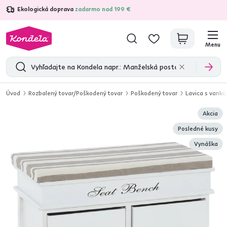
Ekologická doprava
zadarmo nad 199 €
4,7
31 285
overených produktových recenzií
Menu
Úvod
Rozbalený tovar/Poškodený tovar
Poškodený tovar
Lavica s vankú
Akcia
Posledné kusy
Vynáška