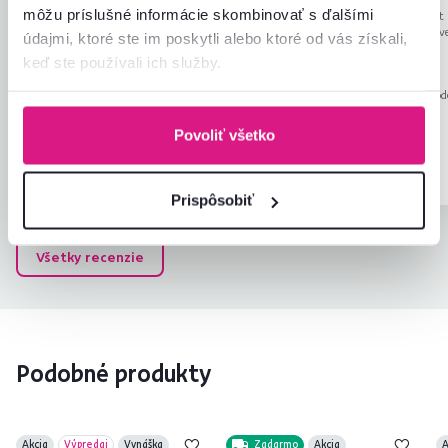
I
E
môžu príslušné informácie skombinovať s ďalšími
3.8.2023, Veličná,
9.4.2023, Most 
Slovensko
Bratislave, Slo
údajmi, ktoré ste im poskytli alebo ktoré od vás získali,
Pekna, prisla zlozena, parada
krásne super
keď ste používali ich služby.
Recenzia pre rovnaký model, avšak v inom
Recenzia pre rovnaký mod
prevedení
.
prevedení
.
Povoliť všetko
Overený
Užitočné
Overený
nákup
(20x)
nákup
Prispôsobiť
Všetky recenzie
Podobné produkty
Akcia
Výpredaj
Vynáška
Zadarmo
Akcia
A