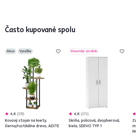
Často kupované spolu
Akcia
Vynáška
Slovenský výrobok
4,8
531
4,8
272
Kovový stojan na kvety,
Skriňa, policová, dvojdverová,
Z
čierna/rustikálne drevo, ADITE
biela, SERVO TYP 1
m
N