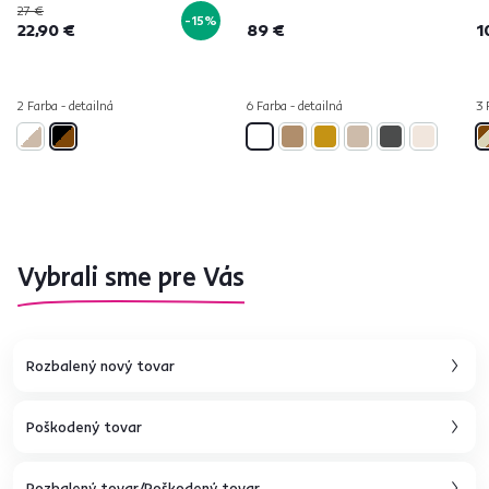
27 €
-15%
22,90 €
89 €
1
2 Farba - detailná
6 Farba - detailná
3 
Vybrali sme pre Vás
Rozbalený nový tovar
Poškodený tovar
Rozbalený tovar/Poškodený tovar