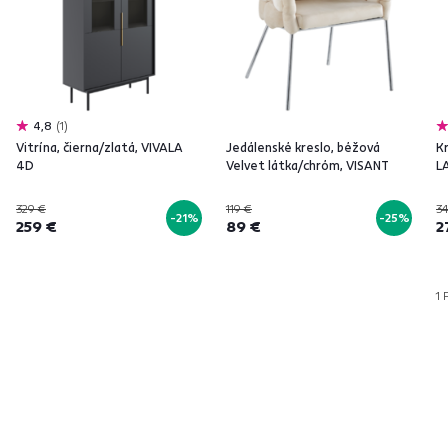
4,8
1
Vitrína, čierna/zlatá, VIVALA
Jedálenské kreslo, béžová
Kr
4D
Velvet látka/chróm, VISANT
L
329 €
119 €
34
-21%
-25%
259 €
89 €
2
1 