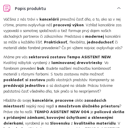
Popis produktu
Väčšina z nás trávi v
kancelárii
prevažnú časť dňa, a to, ako sa v nej
cítime, priamo ovplyvňuje náš
pracovný výkon
. Vzhľad kancelárie zas
vypovedá o samotnej spoločnosti a tiež formuje prvý dojem našich
obchodných partnerov či zákazníkov. Predstava o
modernej
kancelárii
sa môže u každého líšiť.
Praktickosť
, flexibilita,
jednoduchosť
či
materiál alebo farebné prevedenie? Čo pri výbere najviac ovplyvňuje vás?
Máme pre vás
sektorovú zostavu Tempo ASISTENT NEW
.
Kvalitný nábytok vyrobený z
laminovanej drevotriesky
. Vo
farebnom prevedení
buk
. Budete nadšení možnosťou kombinovať
materiál s rôznymi farbami. S touto zostavou máte možnosť
poskladať si zostavu
podľa vlastných predstáv. Komponenty sa
predávajú jednotlivo
a sú dostupné na sklade. Prácou trávime
podstatnú časť všedného dňa, tak prečo si ho nespríjemniť?
Hľadáte do svojej
kancelárie
,
pracovne
alebo
zasadacích
miestností
nejaký nový regál
s množstvom úložného priestoru
?
Práve ste ho našli.
TEMPO ASISTENT NEW 004
je
policová skriňa
s pridanými zámkami, kovovými úchytkami a sklenenými
dvierkami
, vyrobená je na
Slovensku
z
kvalitného materiálu
. V