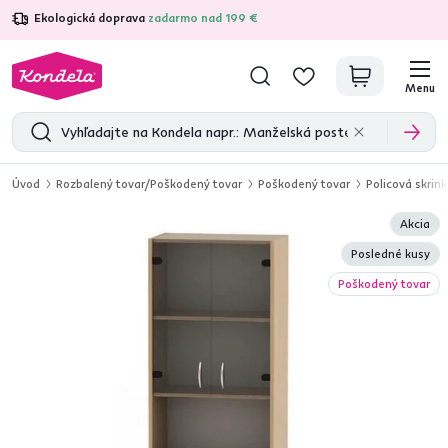
Ekologická doprava
zadarmo nad 199 €
4,7
31 285
overených produktových recenzií
Menu
Úvod
Rozbalený tovar/Poškodený tovar
Poškodený tovar
Policová skri
Akcia
Posledné kusy
Poškodený tovar