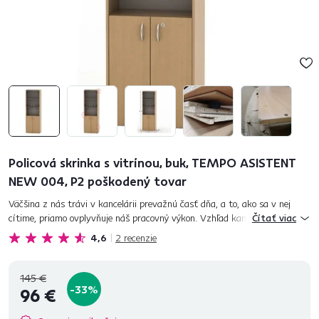
Policová skrinka s vitrínou, buk, TEMPO ASISTENT
NEW 004, P2 poškodený tovar
Väčšina z nás trávi v kancelárii prevažnú časť dňa, a to, ako sa v nej
cítime, priamo ovplyvňuje náš pracovný výkon. Vzhľad kancelárie zas
Čítať viac
vypovedá o samotnej spoločnosti a tiež formuje prvý dojem naš...
4,6
2
recenzie
145 €
-33%
96 €