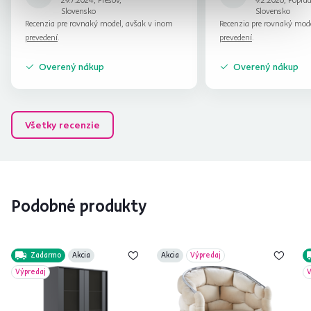
Slovensko
Slovensko
Recenzia pre rovnaký model, avšak v inom
Recenzia pre rovnaký mod
prevedení
.
prevedení
.
Overený nákup
Overený nákup
Všetky recenzie
Podobné produkty
Zadarmo
Akcia
Akcia
Výpredaj
Výpredaj
V