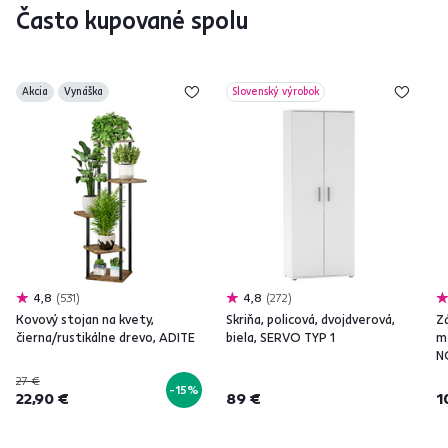
Často kupované spolu
Akcia
Vynáška
Slovenský výrobok
4,8
531
4,8
272
Kovový stojan na kvety,
Skriňa, policová, dvojdverová,
Z
čierna/rustikálne drevo, ADITE
biela, SERVO TYP 1
m
N
27 €
-15%
22,90 €
89 €
1