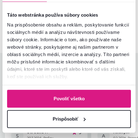
Nenašli ste požadované informácie?
Táto webstránka používa súbory cookies
Kontaktujte nás a my vám radi poradíme
Na prispôsobenie obsahu a reklám, poskytovanie funkcií
02/ 40 100 100
Spustiť chat
sociálnych médií a analýzu návštevnosti používame
súbory cookie. Informácie o tom, ako používate naše
webové stránky, poskytujeme aj našim partnerom v
oblasti sociálnych médií, inzercie a analýzy. Títo partneri
môžu príslušné informácie skombinovať s ďalšími
Hodnotenia produktu
údajmi, ktoré ste im poskytli alebo ktoré od vás získali,
keď ste používali ich služby.
Jednoduchosť montáže
5,0
4,6
Kvalita výrobku
4,0
Zodpovedá očakávaniam
4,5
Povoliť všetko
2
recenzie
Zabalenie výrobku
4,0
Pomer hodnoty a ceny
5,0
Prispôsobiť
Stredná P.
Anonym
hviezdičiek
5
S
A
29.7.2024, Prešov,
9.2.2026, Poprad