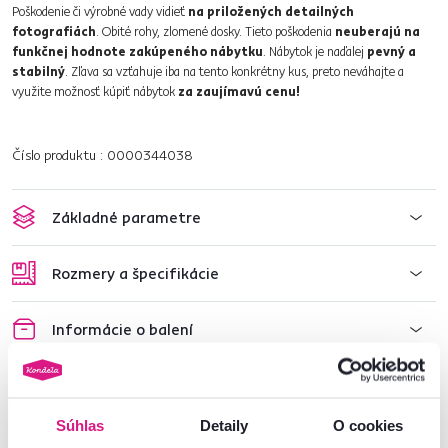
Poškodenie či výrobné vady vidieť
na priložených detailných
fotografiách
. Obité rohy, zlomené dosky. Tieto poškodenia
neuberajú na
funkčnej hodnote zakúpeného nábytku
. Nábytok je naďalej
pevný a
stabilný
. Zľava sa vzťahuje iba na tento konkrétny kus, preto neváhajte a
využite možnosť kúpiť nábytok
za zaujímavú cenu!
Číslo produktu : 0000344038
Základné parametre
Rozmery a špecifikácie
Informácie o balení
Montážny návod
Súhlas
Detaily
O cookies