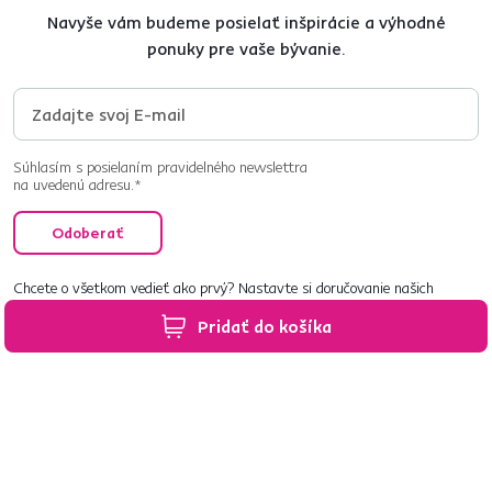
Navyše vám budeme posielať inšpirácie a výhodné
ponuky pre vaše bývanie.
Súhlasím s posielaním pravidelného newslettra
na uvedenú adresu.*
Odoberať
Chcete o všetkom vedieť ako prvý? Nastavte si doručovanie našich
e‑mailov tak, aby vám nič neušlo.
Návod nájdete tu
.
Pridať do košíka