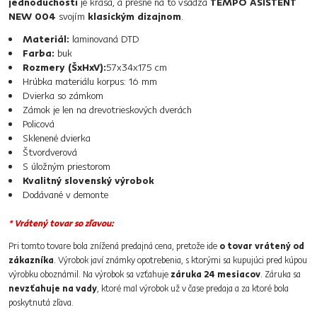
jednoduchosti
je krása, a presne na to vsádza
TEMPO ASISTENT
NEW 004
svojím
klasickým dizajnom
.
Materiál:
laminovaná DTD
Farba:
buk
Rozmery (ŠxHxV):
57x34x175 cm
Hrúbka materiálu korpus: 16 mm
Dvierka so zámkom
Zámok je len na drevotrieskových dverách
Policová
Sklenené dvierka
Štvordverová
S úložným priestorom
Kvalitný slovenský výrobok
Dodávané v demonte
* Vrátený tovar so zľavou:
Pri tomto tovare bola znížená predajná cena, pretože ide
o tovar vrátený od
zákazníka
. Výrobok javí známky opotrebenia, s ktorými sa kupujúci pred kúpou
výrobku oboznámil. Na výrobok sa vzťahuje
záruka 24 mesiacov
. Záruka sa
nevzťahuje na vady
, ktoré mal výrobok už v čase predaja a za ktoré bola
poskytnutá zľava.