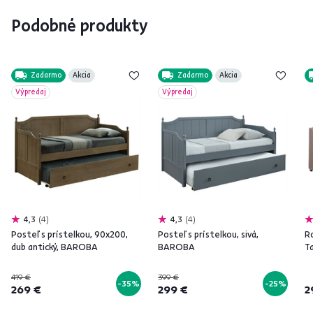
Podobné produkty
Zadarmo
Akcia
Zadarmo
Akcia
Výpredaj
Výpredaj
4,3
4
4,3
4
Posteľ s prístelkou, 90x200,
Posteľ s prístelkou, sivá,
R
dub antický, BAROBA
BAROBA
T
419 €
399 €
-35%
-25%
269 €
299 €
2