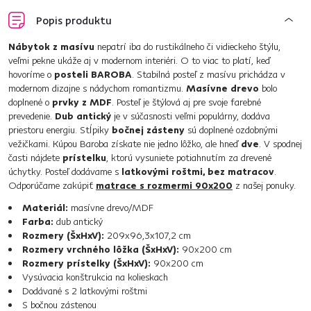
Popis produktu
Nábytok z masívu
nepatrí iba do rustikálneho či vidieckeho štýlu,
veľmi pekne ukáže aj v modernom interiéri. O to viac to platí, keď
hovoríme o
posteli BAROBA
. Stabilná posteľ z masívu prichádza v
modernom dizajne s nádychom romantizmu.
Masívne drevo
bolo
doplnené o
prvky z MDF
. Posteľ je štýlová aj pre svoje farebné
prevedenie.
Dub antický
je v súčasnosti veľmi populárny, dodáva
priestoru energiu. Stĺpiky
bočnej zásteny
sú doplnené ozdobnými
vežičkami. Kúpou Baroba získate nie jedno lôžko, ale hneď
dve
. V spodnej
časti nájdete
prístelku
, ktorú vysuniete potiahnutím za drevené
úchytky. Posteľ dodávame s
latkovými roštmi, bez matracov
.
Odporúčame zakúpiť
matrace s rozmermi 90x200
z našej ponuky.
Materiál:
masívne drevo/MDF
Farba:
dub antický
Rozmery (ŠxHxV):
209x96,3x107,2 cm
Rozmery vrchného lôžka (ŠxHxV):
90x200 cm
Rozmery prístelky (ŠxHxV):
90x200 cm
Vysúvacia konštrukcia na kolieskach
Dodávané s 2 latkovými roštmi
S bočnou zástenou