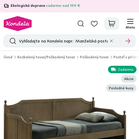
Ekologická doprava
zadarmo nad 199 €
4,7
31 333
overených produktových recenzií
Menu
Úvod
Rozbalený tovar/Poškodený tovar
Poškodený tovar
Posteľ s príst
Zadarmo
Akcia
Posledné kusy