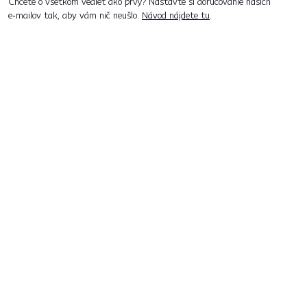
Chcete o všetkom vedieť ako prvý? Nastavte si doručovanie našich
e‑mailov tak, aby vám nič neušlo.
Návod nájdete tu
.
Predajne po celom Slovensku