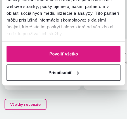
Jednoduchosť montáže
5,0
4,3
webové stránky, poskytujeme aj našim partnerom v
Kvalita výrobku
4,0
oblasti sociálnych médií, inzercie a analýzy. Títo partneri
Zodpovedá očakávaniam
4,0
4
recenzie
môžu príslušné informácie skombinovať s ďalšími
Zabalenie výrobku
5,0
údajmi, ktoré ste im poskytli alebo ktoré od vás získali,
Pomer hodnoty a ceny
4,0
keď ste používali ich služby.
Helena R.
Milan S.
hviezdičiek
5
H
M
30.5.2026, Porúbka,
24.6.2026, Látk
Povoliť všetko
Slovensko
Slovensko
Recenzia pre rovnaký model, avšak v inom
Recenzia pre rovnaký mod
prevedení
.
prevedení
.
Prispôsobiť
Overený nákup
Overený nákup
Všetky recenzie