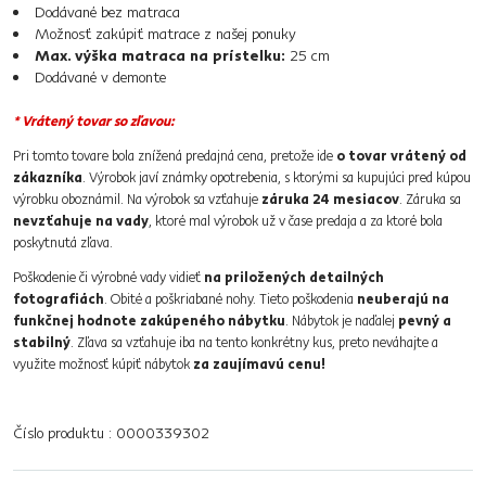
Dodávané bez matraca
Možnosť zakúpiť matrace z našej ponuky
Max. výška matraca na prístelku:
25 cm
Dodávané v demonte
* Vrátený tovar so zľavou:
Pri tomto tovare bola znížená predajná cena, pretože ide
o tovar vrátený od
zákazníka
. Výrobok javí známky opotrebenia, s ktorými sa kupujúci pred kúpou
výrobku oboznámil. Na výrobok sa vzťahuje
záruka 24 mesiacov
. Záruka sa
nevzťahuje na vady
, ktoré mal výrobok už v čase predaja a za ktoré bola
poskytnutá zľava.
Poškodenie či výrobné vady vidieť
na priložených detailných
fotografiách
. Obité a poškriabané nohy. Tieto poškodenia
neuberajú na
funkčnej hodnote zakúpeného nábytku
. Nábytok je naďalej
pevný a
stabilný
. Zľava sa vzťahuje iba na tento konkrétny kus, preto neváhajte a
využite možnosť kúpiť nábytok
za zaujímavú cenu!
Číslo produktu : 0000339302