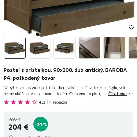
Posteľ s prístelkou, 90x200, dub antický, BAROBA
P4, poškodený tovar
Nábytok z masívu nepatrí iba do rustikálneho či vidieckeho štýlu, veľmi
pekne ukáže aj v modernom interiéri. O to viac to platí, keď hovoríme o
Čítať viac
posteli BAROBA. Stabilná posteľ z masívu prichádza v mod...
4,3
4
recenzie
269 €
-24%
204 €