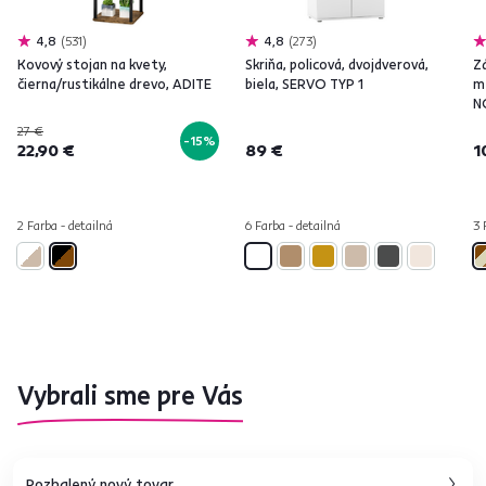
4,8
531
4,8
273
Kovový stojan na kvety,
Skriňa, policová, dvojdverová,
Z
čierna/rustikálne drevo, ADITE
biela, SERVO TYP 1
m
N
27 €
-15%
22,90 €
89 €
1
2 Farba - detailná
6 Farba - detailná
3 
Vybrali sme pre Vás
Rozbalený nový tovar