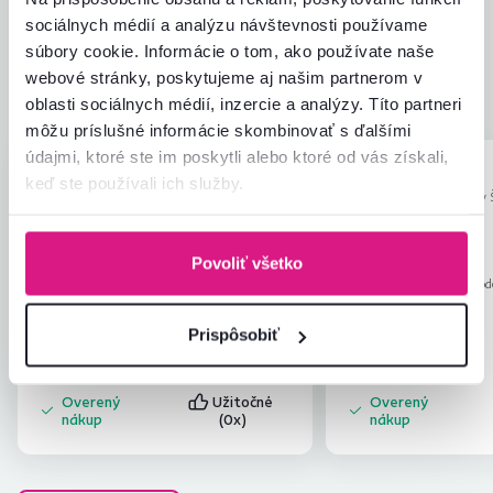
4,8
Kvalita výrobku
4,6
sociálnych médií a analýzu návštevnosti používame
Zodpovedá očakávaniam
4,7
súbory cookie. Informácie o tom, ako používate naše
28
recenzií
Zabalenie výrobku
4,8
webové stránky, poskytujeme aj našim partnerom v
Pomer hodnoty a ceny
4,8
oblasti sociálnych médií, inzercie a analýzy. Títo partneri
môžu príslušné informácie skombinovať s ďalšími
údajmi, ktoré ste im poskytli alebo ktoré od vás získali,
Andrea S.
Júlia L.
hviezdičiek
5
keď ste používali ich služby.
A
J
18.2.2026, Banska
5.1.2024, Veľký 
Bystrica, Slovensko
Slovensko
Jednoduché zmontovanie a pevné aj na
Všetko zodpovedá
Povoliť všetko
sedenie
Recenzia pre rovnaký mod
prevedení
.
Recenzia pre rovnaký model, avšak v inom
prevedení
.
Prispôsobiť
Overený
Užitočné
Overený
nákup
(0x)
nákup