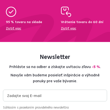
95 % tovaru na sklade
Vrátenie tovaru do 60 dní
Zistiť viac
Zistiť viac
Newsletter
Prihláste sa na odber a získajte uvítaciu zľavu
-5 %
.
Navyše vám budeme posielať inšpirácie a výhodné
ponuky pre vaše bývanie.
Súhlasím s posielaním pravidelného newslettra