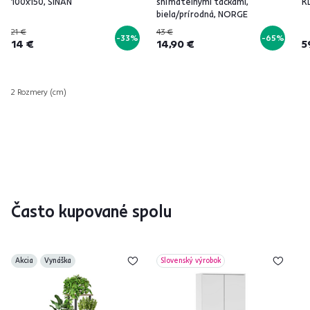
100x150, SINAN
snímateľnými táckami,
K
biela/prírodná, NORGE
21 €
43 €
-33%
-65%
14 €
14,90 €
5
2 Rozmery (cm)
Často kupované spolu
Akcia
Vynáška
Slovenský výrobok