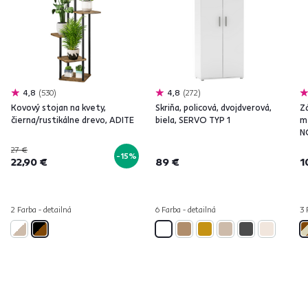
4,8
530
4,8
272
Kovový stojan na kvety,
Skriňa, policová, dvojdverová,
Z
čierna/rustikálne drevo, ADITE
biela, SERVO TYP 1
m
N
27 €
-15%
22,90 €
89 €
1
2 Farba - detailná
6 Farba - detailná
3 