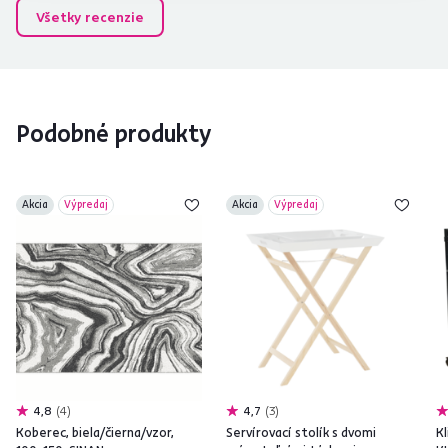
Všetky recenzie
Podobné produkty
Akcia
Výpredaj
Akcia
Výpredaj
4,8
4
4,7
3
Koberec, biela/čierna/vzor,
Servírovací stolík s dvomi
Kl