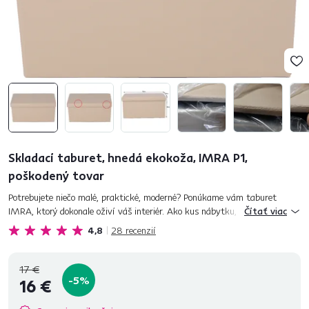
Skladací taburet, hnedá ekokoža, IMRA P1,
poškodený tovar
Potrebujete niečo malé, praktické, moderné? Ponúkame vám taburet
IMRA, ktorý dokonale oživí váš interiér. Ako kus nábytku, ktorý
Čítať viac
zabezpečí príležitostné sedenie, ho môžete kombinovať so sedacou súp...
4,8
28
recenzií
17 €
-5%
16 €