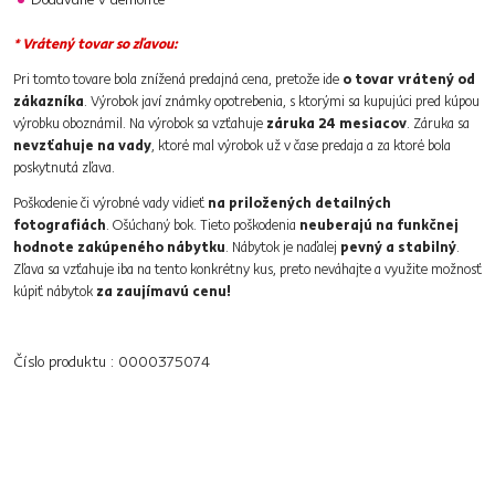
* Vrátený tovar so zľavou:
Pri tomto tovare bola znížená predajná cena, pretože ide
o tovar vrátený od
zákazníka
. Výrobok javí známky opotrebenia, s ktorými sa kupujúci pred kúpou
výrobku oboznámil. Na výrobok sa vzťahuje
záruka 24 mesiacov
. Záruka sa
nevzťahuje na vady
, ktoré mal výrobok už v čase predaja a za ktoré bola
poskytnutá zľava.
Poškodenie či výrobné vady vidieť
na priložených detailných
fotografiách
. Ošúchaný bok. Tieto poškodenia
neuberajú na funkčnej
hodnote zakúpeného nábytku
. Nábytok je naďalej
pevný a stabilný
.
Zľava sa vzťahuje iba na tento konkrétny kus, preto neváhajte a využite možnosť
kúpiť nábytok
za zaujímavú cenu!
Číslo produktu : 0000375074
Základné parametre