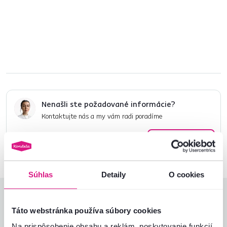
Rozmery a špecifikácie
Informácie o balení
Nenašli ste požadované informácie?
Kontaktujte nás a my vám radi poradíme
02/ 40 100 100
Spustiť chat
Súhlas
Detaily
O cookies
Hodnotenia produktu
Táto webstránka používa súbory cookies
Jednoduchosť montáže
5,0
Na prispôsobenie obsahu a reklám, poskytovanie funkcií