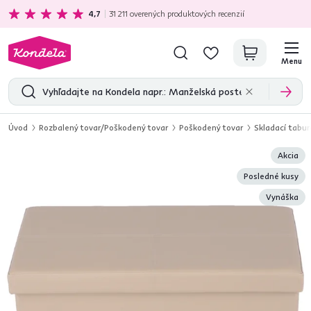
Ekologická doprava
zadarmo nad 199 €
4,7
31 211
overených produktových recenzií
Menu
Úvod
Rozbalený tovar/Poškodený tovar
Poškodený tovar
Skladací tabur
Akcia
Posledné kusy
Vynáška