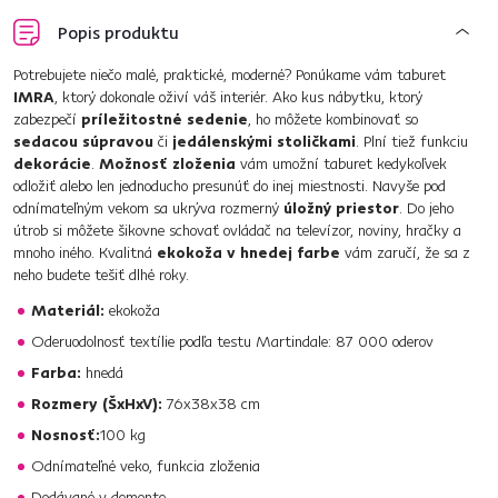
Popis produktu
Potrebujete niečo malé, praktické, moderné? Ponúkame vám taburet
IMRA
, ktorý dokonale oživí váš interiér. Ako kus nábytku, ktorý
zabezpečí
príležitostné sedenie
, ho môžete kombinovať so
sedacou súpravou
či
jedálenskými stoličkami
. Plní tiež funkciu
dekorácie
.
Možnosť zloženia
vám umožní taburet kedykoľvek
odložiť alebo len jednoducho presunúť do inej miestnosti. Navyše pod
odnímateľným vekom sa ukrýva rozmerný
úložný priestor
. Do jeho
útrob si môžete šikovne schovať ovládač na televízor, noviny, hračky a
mnoho iného. Kvalitná
ekokoža v hnedej farbe
vám zaručí, že sa z
neho budete tešiť dlhé roky.
Materiál:
ekokoža
Oderuodolnosť textílie podľa testu Martindale: 87 000 oderov
Farba:
hnedá
Rozmery (ŠxHxV):
76x38x38 cm
Nosnosť:
100 kg
Odnímateľné veko, funkcia zloženia
Dodávané v demonte