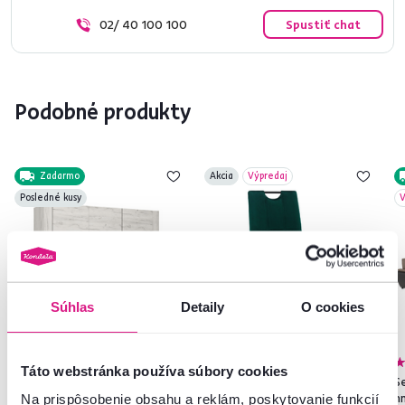
02/ 40 100 100
Spustiť chat
Podobné produkty
Zadarmo
Akcia
Výpredaj
Posledné kusy
V
Súhlas
Detaily
O cookies
4,8
47
Táto webstránka používa súbory cookies
Skriňa Typ 22 3D, biela craft,
Jedálenská stolička,
Se
ANGEL
smaragdová/kov, JONKA
h
Na prispôsobenie obsahu a reklám, poskytovanie funkcií