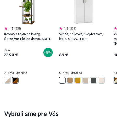
4,8
531
4,8
272
Kovový stojan na kvety,
Skriňa, policová, dvojdverová,
Z
čierna/rustikálne drevo, ADITE
biela, SERVO TYP 1
m
N
27 €
-15%
22,90 €
89 €
1
2 Farba - detailná
6 Farba - detailná
3 
Vybrali sme pre Vás