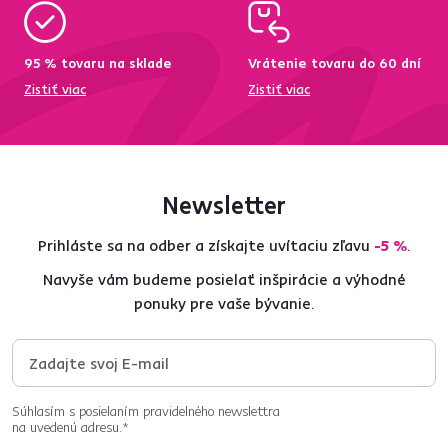
95 % tovaru na sklade
Vrátenie tovaru do 60 dní
Zistiť viac
Zistiť viac
Newsletter
Prihláste sa na odber a získajte uvítaciu zľavu
-5 %
.
Navyše vám budeme posielať inšpirácie a výhodné
ponuky pre vaše bývanie.
Súhlasím s posielaním pravidelného newslettra
na uvedenú adresu.*