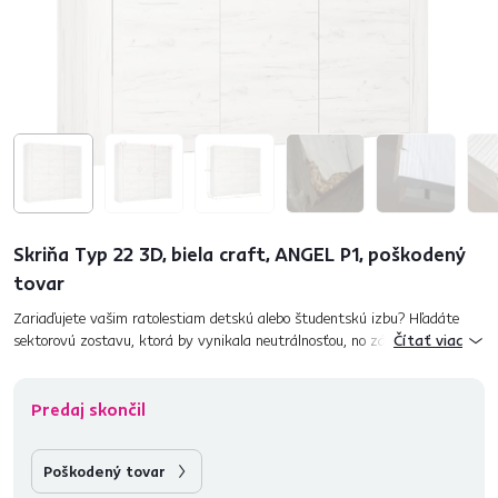
Skriňa Typ 22 3D, biela craft, ANGEL P1, poškodený
tovar
Zariaďujete vašim ratolestiam detskú alebo študentskú izbu? Hľadáte
sektorovú zostavu, ktorá by vynikala neutrálnosťou, no zároveň
Čítať viac
nadčasovým dizajnom? Voľte sektorový systém ANGEL, ktorý presvetlí
in...
Predaj skončil
Poškodený tovar