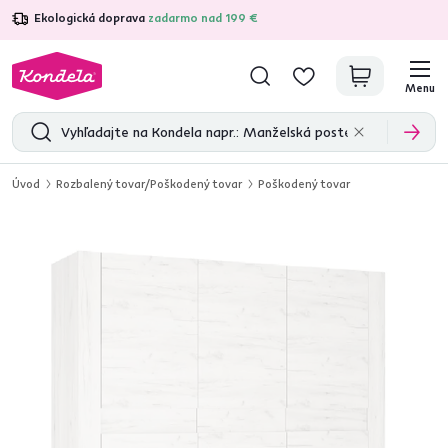
Ekologická doprava
zadarmo nad 199 €
4,7
31 285
overených produktových recenzií
Menu
Úvod
Rozbalený tovar/Poškodený tovar
Poškodený tovar