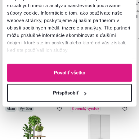
E
sociálnych médií a analýzu návštevnosti používame
29,90 €
1 
súbory cookie. Informácie o tom, ako používate naše
-10%
659 €
26,90 €
1
webové stránky, poskytujeme aj našim partnerom v
oblasti sociálnych médií, inzercie a analýzy. Títo partneri
môžu príslušné informácie skombinovať s ďalšími
4 Farba - detailná
1 
údajmi, ktoré ste im poskytli alebo ktoré od vás získali,
keď ste používali ich služby.
Povoliť všetko
Často kupované spolu
Prispôsobiť
Akcia
Vynáška
Slovenský výrobok