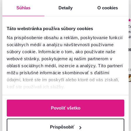
Súhlas
Detaily
O cookies
4,8
530
4,8
272
Kovový stojan na kvety,
Skriňa, policová, dvojdverová,
Z
Táto webstránka používa súbory cookies
čierna/rustikálne drevo, ADITE
biela, SERVO TYP 1
m
N
Na prispôsobenie obsahu a reklám, poskytovanie funkcií
sociálnych médií a analýzu návštevnosti používame
27 €
-15%
22,90 €
89 €
1
súbory cookie. Informácie o tom, ako používate naše
webové stránky, poskytujeme aj našim partnerom v
oblasti sociálnych médií, inzercie a analýzy. Títo partneri
2 Farba - detailná
6 Farba - detailná
3 
môžu príslušné informácie skombinovať s ďalšími
údajmi, ktoré ste im poskytli alebo ktoré od vás získali,
keď ste používali ich služby.
Povoliť všetko
Vybrali sme pre Vás
Prispôsobiť