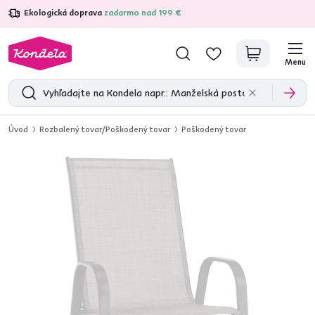
Ekologická doprava
zadarmo nad 199 €
4,7
31 211
overených produktových recenzií
Menu
Úvod
Rozbalený tovar/Poškodený tovar
Poškodený tovar