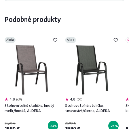
Podobné produkty
Akcia
Akcia
S
4,8
69
4,8
69
Stohovateľná stolička, hnedý
Stohovateľná stolička,
Sk
melír/hnedá, ALDERA
tmavosivá/čierna, ALDERA
b
25,90 €
25,90 €
-23%
-23%
19,90 €
19,90 €
8