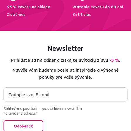
95 % tovaru na sklade
Vrátenie tovaru do 60 dní
Zistiť viac
Zistiť viac
Newsletter
Prihláste sa na odber a získajte uvítaciu zľavu
-5 %
.
Navyše vám budeme posielať inšpirácie a výhodné
ponuky pre vaše bývanie.
Súhlasím s posielaním pravidelného newslettra
na uvedenú adresu.*
Odoberať