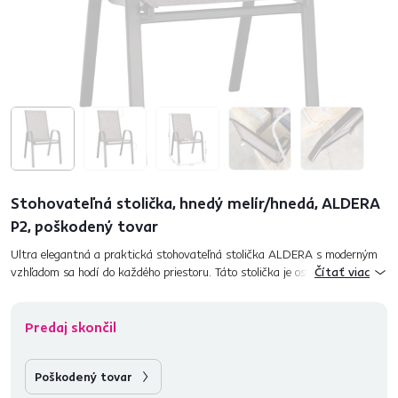
Stohovateľná stolička, hnedý melír/hnedá, ALDERA
P2, poškodený tovar
Ultra elegantná a praktická stohovateľná stolička ALDERA s moderným
vzhľadom sa hodí do každého priestoru. Táto stolička je osviežujúcou
Čítať viac
zmenou do záhrady alebo na terasu. Sedacia a op...
Predaj skončil
Poškodený tovar