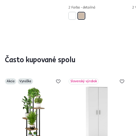
2 Farba - detailná
2 
Často kupované spolu
Akcia
Vynáška
Slovenský výrobok