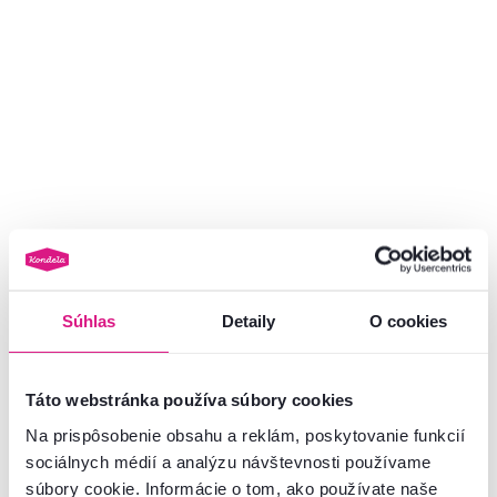
Rozmery a špecifikácie
Informácie o balení
Nenašli ste požadované informácie?
Kontaktujte nás a my vám radi poradíme
Súhlas
Detaily
O cookies
02/ 40 100 100
Spustiť chat
Táto webstránka používa súbory cookies
Na prispôsobenie obsahu a reklám, poskytovanie funkcií
sociálnych médií a analýzu návštevnosti používame
súbory cookie. Informácie o tom, ako používate naše