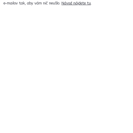
e‑mailov tak, aby vám nič neušlo.
Návod nájdete tu
.
Predajne po celom Slovensku