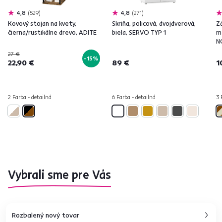
4,8
529
4,8
271
Kovový stojan na kvety,
Skriňa, policová, dvojdverová,
Z
čierna/rustikálne drevo, ADITE
biela, SERVO TYP 1
m
N
27 €
-15%
22,90 €
89 €
1
2 Farba - detailná
6 Farba - detailná
3 
Vybrali sme pre Vás
Rozbalený nový tovar