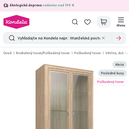
Ekologická doprava
zadarmo nad 199 €
4,7
31 157
overených produktových recenzií
Menu
Úvod
Rozbalený tovar/Poškodený tovar
Poškodený tovar
Vitrína, dub 
Akcia
Posledné kusy
Poškodený tovar