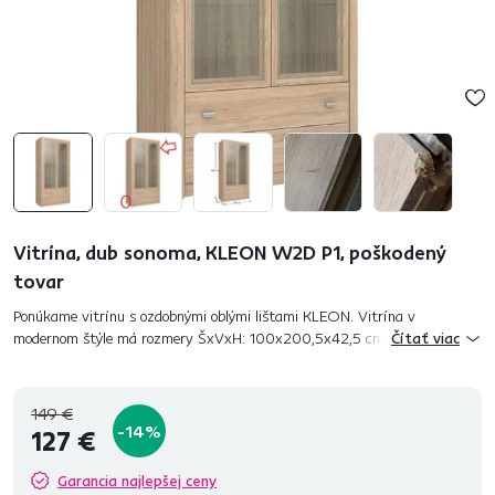
Vitrína, dub sonoma, KLEON W2D P1, poškodený
tovar
Ponúkame vitrínu s ozdobnými oblými lištami KLEON. Vitrína v
modernom štýle má rozmery ŠxVxH: 100x200,5x42,5 cm. Materiál a
Čítať viac
farba: DTD laminovaná, dub sonoma. Sklená vitrína je dodáva...
149 €
-14%
127 €
Garancia najlepšej ceny