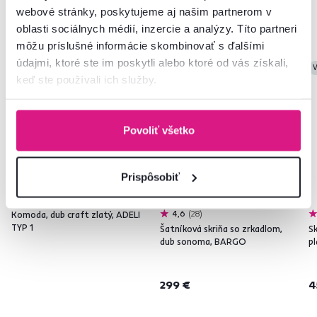
webové stránky, poskytujeme aj našim partnerom v
Podobné produkty
oblasti sociálnych médií, inzercie a analýzy. Títo partneri
môžu príslušné informácie skombinovať s ďalšími
údajmi, ktoré ste im poskytli alebo ktoré od vás získali,
Zadarmo
V
keď ste používali ich služby.
Slovenský výrobok
Povoliť všetko
Prispôsobiť
4,6
28
Komoda, dub craft zlatý, ADELI
TYP 1
Šatníková skriňa so zrkadlom,
Sk
dub sonoma, BARGO
p
299 €
4