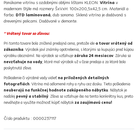
Ponúkame vitrínu s ozdobnými oblými lištami KLEON.
Vitrína
v
modernom štýle má rozmery ŠxVxH: 100x200,5x42,5 cm. Materiál a
farba:
DTD laminovaná
, dub sonoma. Sklená vitrína je dodávaná s
drevenými policami. Dodávané v demonte.
* Vrátený tovar so zľavou:
Pri tomto tovare bola znížená predajná cena, pretože ide
o tovar vrátený od
zákazníka
. Výrobok javí známky opotrebenia, s ktorými sa kupujúci pred kúpou
výrobku oboznámil. Na výrobok sa vzťahuje
záruka 24 mesiacov
. Záruka sa
nevzťahuje na vady
, ktoré mal výrobok už v čase predaja a za ktoré bola
poskytnutá zľava.
Poškodenie či výrobné vady vidieť
na priložených detailných
fotografiách
. Vitrína má odlomené rohy a ryhu cez dosku. Tieto poškodenia
neuberajú na funkčnej hodnote zakúpeného nábytku
. Nábytok je
naďalej
pevný a stabilný
. Zľava sa vzťahuje iba na tento konkrétny kus, preto
neváhajte a využite možnosť kúpiť nábytok
za zaujímavú cenu!
Číslo produktu : 0000237117
Základné parametre