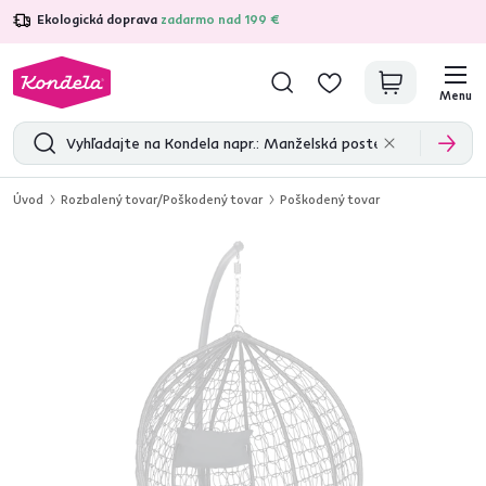
Ekologická doprava
zadarmo nad 199 €
4,7
31 211
overených produktových recenzií
Menu
Úvod
Rozbalený tovar/Poškodený tovar
Poškodený tovar