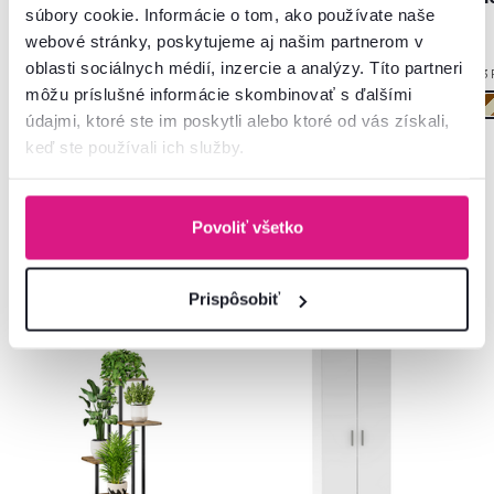
súbory cookie. Informácie o tom, ako používate naše
webové stránky, poskytujeme aj našim partnerom v
oblasti sociálnych médií, inzercie a analýzy. Títo partneri
3 Farba - detailná
2 Farba - detailná
3 
môžu príslušné informácie skombinovať s ďalšími
údajmi, ktoré ste im poskytli alebo ktoré od vás získali,
keď ste používali ich služby.
Povoliť všetko
Často kupované spolu
Prispôsobiť
Akcia
Vynáška
Slovenský výrobok