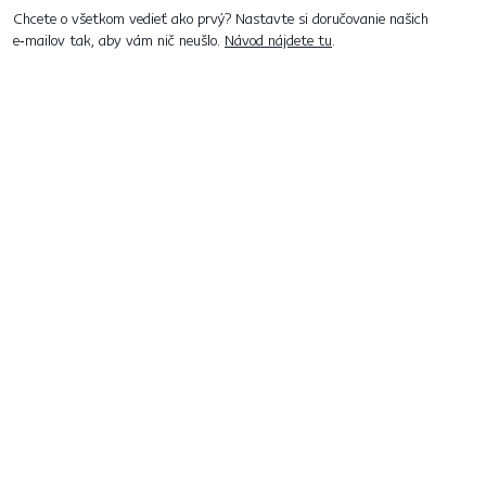
Chcete o všetkom vedieť ako prvý? Nastavte si doručovanie našich
e‑mailov tak, aby vám nič neušlo.
Návod nájdete tu
.
Predajne po celom Slovensku