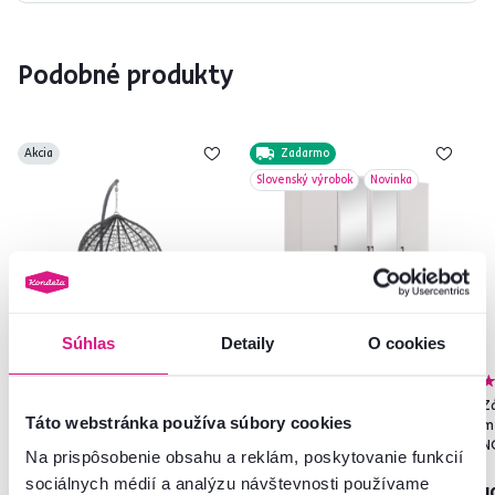
Podobné produkty
Akcia
Zadarmo
Slovenský výrobok
Novinka
Súhlas
Detaily
O cookies
4,7
799
Závesné kreslo, sivá, NOLAN
Šatníková skriňa, štvordverová,
Z
Táto webstránka používa súbory cookies
NEW
kašmír, ANTONY
m
N
Na prispôsobenie obsahu a reklám, poskytovanie funkcií
129 €
sociálnych médií a analýzu návštevnosti používame
-7%
119 €
439 €
1