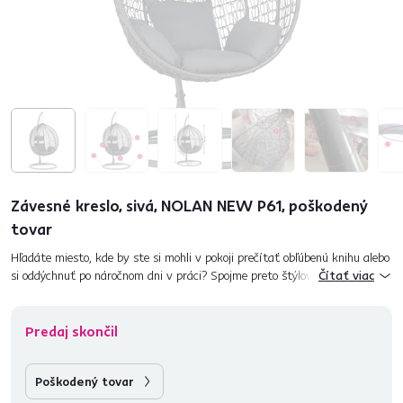
Závesné kreslo, sivá, NOLAN NEW P61, poškodený
tovar
Hľadáte miesto, kde by ste si mohli v pokoji prečítať obľúbenú knihu alebo
si oddýchnuť po náročnom dni v práci? Spojme preto štýlový vzhľad s
Čítať viac
maximálnym pohodlím. Toto všetko spĺňa záhradné ho...
Predaj skončil
Poškodený tovar