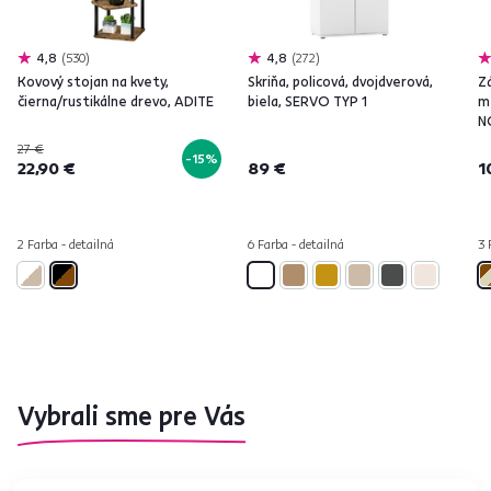
4,8
530
4,8
272
Kovový stojan na kvety,
Skriňa, policová, dvojdverová,
Z
čierna/rustikálne drevo, ADITE
biela, SERVO TYP 1
m
N
27 €
-15%
22,90 €
89 €
1
2 Farba - detailná
6 Farba - detailná
3 
Vybrali sme pre Vás