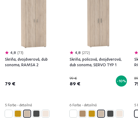
4,8
73
4,8
272
Skriňa, dvojdverová, dub
Skriňa, policová, dvojdverová,
Sk
sonoma, RAMSA 2
dub sonoma, SERVO TYP 1
R
99 €
89
-10%
79 €
89 €
7
5 Farba - detailná
6 Farba - detailná
5 