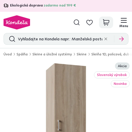
Ekologická doprava
zadarmo nad 199 €
4,7
31 211
overených produktových recenzií
Menu
Úvod
Spálňa
Skrine a úložné systémy
Skrine
Skriňa 1D, policová, d
Akcia
Slovenský výrobok
Novinka