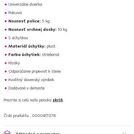
Univerzálne dvierka
Policová
Nosnosť police:
5 kg
Nosnosť vrchnej dosky:
10 kg
S úchytkou
Materiál úchytky:
plast
Farba úchytiek:
strieborná
Klzáky
Odporúčame pripevniť k stene
Kvalitný slovenský výrobok
Dodávané v demonte
Prezrite si celú našu ponuku
skríň
.
Číslo produktu : 0000417078