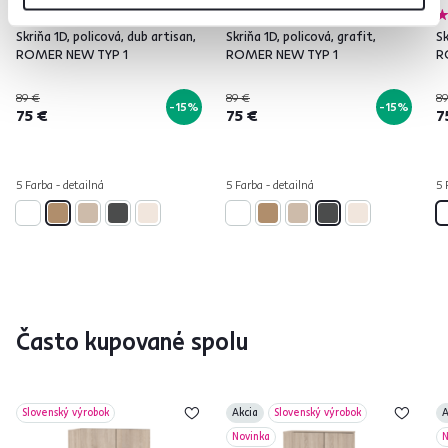
4,9
36
4,9
36
Skriňa 1D, policová, dub artisan,
Skriňa 1D, policová, grafit,
Sk
ROMER NEW TYP 1
ROMER NEW TYP 1
R
89 €
89 €
89
-15%
-15%
75 €
75 €
7
5 Farba - detailná
5 Farba - detailná
5 
Často kupované spolu
Slovenský výrobok
Akcia
Slovenský výrobok
A
Novinka
N