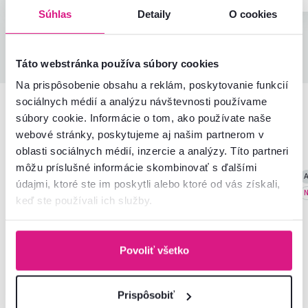
Súhlas
Detaily
O cookies
Všetky recenzie
Táto webstránka používa súbory cookies
Na prispôsobenie obsahu a reklám, poskytovanie funkcií
sociálnych médií a analýzu návštevnosti používame
súbory cookie. Informácie o tom, ako používate naše
Podobné produkty
webové stránky, poskytujeme aj našim partnerom v
oblasti sociálnych médií, inzercie a analýzy. Títo partneri
môžu príslušné informácie skombinovať s ďalšími
Akcia
Slovenský výrobok
Akcia
Slovenský výrobok
A
údajmi, ktoré ste im poskytli alebo ktoré od vás získali,
Novinka
Novinka
N
keď ste používali ich služby.
Povoliť všetko
Prispôsobiť