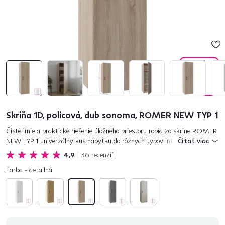
Skriňa 1D, policová, dub sonoma, ROMER NEW TYP 1
Čisté línie a praktické riešenie úložného priestoru robia zo skrine ROMER
NEW TYP 1 univerzálny kus nábytku do rôznych typov interiérov. Je
Čítať viac
vyrobená z kvalitnej laminovanej DTD vo farebnom prevede...
4,9
36
recenzií
Farba - detailná