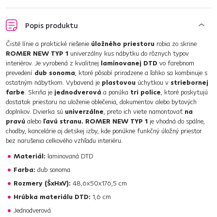
Popis produktu
Čisté línie a praktické riešenie
úložného priestoru
robia zo skrine
ROMER NEW TYP 1
univerzálny kus nábytku do rôznych typov
interiérov. Je vyrobená z kvalitnej
laminovanej DTD
vo farebnom
prevedení
dub sonoma
, ktoré pôsobí prirodzene a ľahko sa kombinuje s
ostatným nábytkom. Vybavená je
plastovou
úchytkou v
striebornej
farbe
. Skriňa je
jednodverová
a ponúka
tri police
, ktoré poskytujú
dostatok priestoru na uloženie oblečenia, dokumentov alebo bytových
doplnkov. Dvierka sú
univerzálne
, preto ich viete namontovať
na
pravú
alebo
ľavú stranu.
ROMER NEW TYP 1
je vhodná do spálne,
chodby, kancelárie aj detskej izby, kde ponúkne funkčný úložný priestor
bez narušenia celkového vzhľadu interiéru.
Materiál:
laminovaná DTD
Farba:
dub sonoma
Rozmery (ŠxHxV):
48,6x50x176,5 cm
Hrúbka materiálu DTD:
1,6 cm
Jednodverová