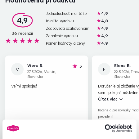
Jednoduchosť montáže
4,9
4,9
Kvalita výrobku
4,8
Zodpovedá očakávaniam
4,9
36
recenzií
Zabalenie výrobku
4,9
Pomer hodnoty a ceny
4,9
Viera R.
Elena B.
hviezdičiek
5
V
E
27.5.2026, Martin,
22.5.2026, Trna
Slovensko
Slovensko
Veľmi spokojná
Doručenie aj zloženie 
som spokojná následne 
druhý kus
Čítať viac
Recenzia pre rovnaký mod
prevedení
.
Overený
Užitočné
Overený
nákup
(0x)
nákup