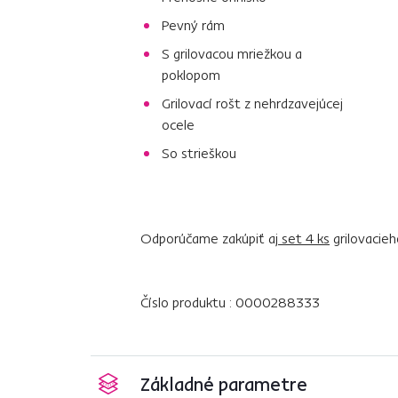
Pevný rám
S grilovacou mriežkou a
poklopom
Grilovací rošt z nehrdzavejúcej
ocele
So strieškou
Odporúčame zakúpiť aj
set 4 ks
grilovacieh
Číslo produktu : 0000288333
Základné parametre