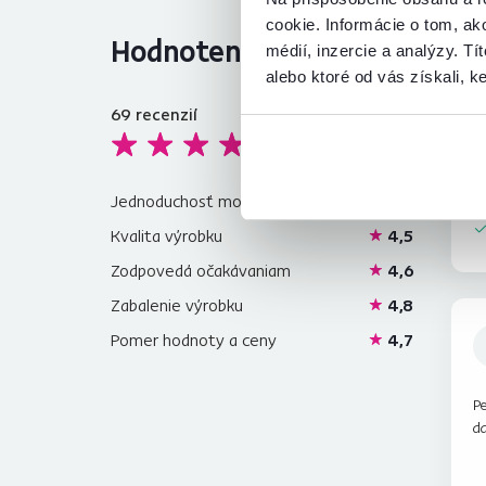
cookie. Informácie o tom, ak
Hodnotenia produktu
médií, inzercie a analýzy. Tí
alebo ktoré od vás získali, ke
69
recenzií
4,7
O
sp
Jednoduchosť montáže
4,9
Kvalita výrobku
4,5
Zodpovedá očakávaniam
4,6
Zabalenie výrobku
4,8
Pomer hodnoty a ceny
4,7
Pe
da