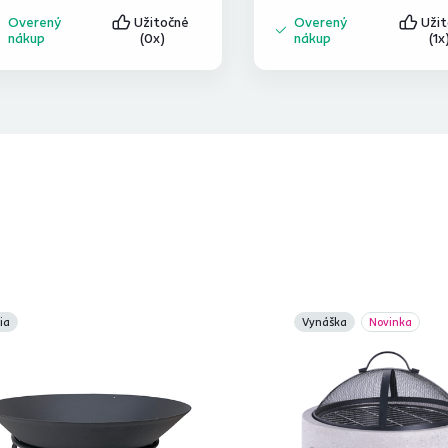
Overený
Užitočné
Overený
Uži
nákup
(0x)
nákup
(1x
ia
Vynáška
Novinka