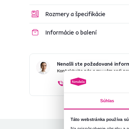
Rozmery a špecifikácie
Informácie o balení
Nenašli ste požadované infor
Kontaktujte nás a my vám radi p
02/ 40 100 100
Súhlas
Táto webstránka používa sú
Na prispôsobenie obsahu a r