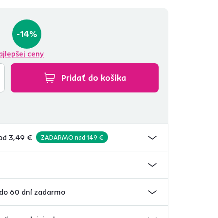
rávnik, práv...
-14%
€
ajlepšej ceny
Pridať do košíka
od 3,49 €
ZADARMO nad 149 €
 do 60 dní zadarmo