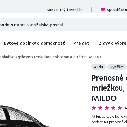
cenzií
Kontaktný formulár
Spustiť ch
Bytové doplnky a domácnosť
Pre deti
Zľavy a výpre
 ohnisko s grilovacou mriežkou, poklopom a kutáčom, MILDO
Akcia
Vynáška
Prenosné o
mriežkou,
MILDO
4
Milujete teplé letné 
poviete na prenosné o