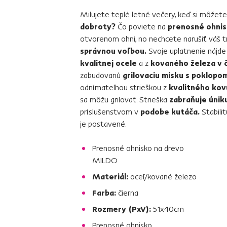
Milujete teplé letné večery, keď si môžet
dobroty?
Čo poviete na
prenosné ohni
otvorenom ohni, no nechcete narušiť váš t
správnou voľbou.
Svoje uplatnenie nájde
kvalitnej ocele
a z
kovaného železa v 
zabudovanú
grilovaciu misku s poklopo
odnímateľnou strieškou z
kvalitného kov
sa môžu grilovať. Strieška
zabraňuje úniku
príslušenstvom v
podobe kutáča.
Stabilit
je postavené.
Prenosné ohnisko na drevo
MILDO
Materiál:
oceľ/kované železo
Farba:
čierna
Rozmery (PxV):
51x40cm
Prenosné ohnisko