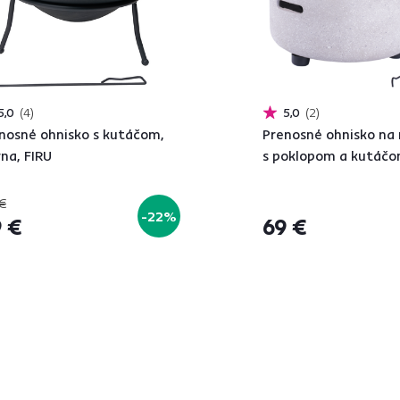
5,0
4
5,0
2
nosné ohnisko s kutáčom,
Prenosné ohnisko na
rna, FIRU
s poklopom a kutáč
€
-22%
 €
69 €