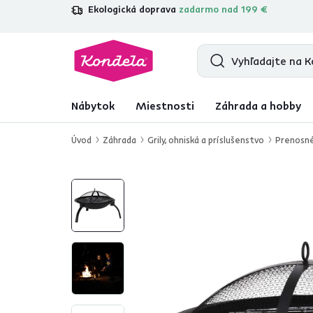
Ekologická doprava
zadarmo nad 199 €
4,7
31 157
overených produktových re
Nábytok
Miestnosti
Záhrada a hobby
Úvod
Záhrada
Grily, ohniská a príslušenstvo
Prenosné