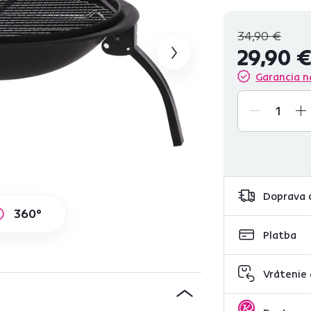
nechcete narušiť váš t
34,90 €
29,90 
Garancia n
Doprava 
360°
Platba
Vrátenie