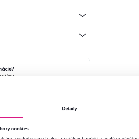
mácie?
oradíme
Spustiť chat
Detaily
bory cookies
eklám, poskytovanie funkcií sociálnych médií a analýzu návšte