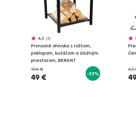
4,5
4
Prenosné ohnisko s roštom,
Pre
poklopom, kutáčom a úložným
čie
priestorom, BERANT
106 €
63 
-53%
49 €
49