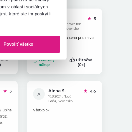
om v oblasti sociálnych
mi, ktoré ste im poskytli
Peter N.
hviezdičiek
hviezdičiek
5
5
P
4.6.2026, Bánovce nad
Bebravou, Slovensko
šikovné
Som spokojný z obj a cena priazniva
Povoliť všetko
točné
Overený
Užitočné
)
nákup
(0x)
Alena S.
hviezdičiek
hviezdičky
5
4.6
A
19.8.2024, Nová
Baňa, Slovensko
, úplne
Všetko ok
araz.
é.