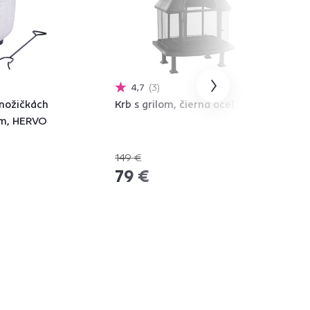
4,7
3
 nožičkách
Krb s grilom, čierna oceľ, ARJEN
om, HERVO
149 €
-46%
79 €