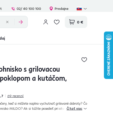
at
02/ 40 100 100
Predajne
0 €
daj
hnisko s grilovacou
 poklopom a kutáčom,
,7
69
recenzií
večery, keď si môžete naplno vychutnať grilované dobroty? Čo
hnisko MILDO? Ak si túžite posedieť pri otvorenom ohni, no
Čítať viac