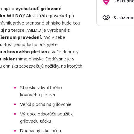
Dostupno
e naplno
vychutnať grilované
sko MILDO?
Ak si túžite posedieť pri
Stráženie
rávnik, práve prenosné ohnisko bude tou
 aj na terase. MILDO je vyrobené z
čiernom prevedení.
Má v sebe
m.
Rošt jednoducho prikryjete
u a kovového pletiva
a vaše dobroty
 iskier
mimo ohniska. Dodávané je s
u ohniska zabezpečujú nožičky, na ktorých
Strieška z kvalitného
kovového pletiva
Veľká plocha na grilovanie
Výrobca odporúča použiť aj
grilovaciu tácku
Dodávaný s kutáčom