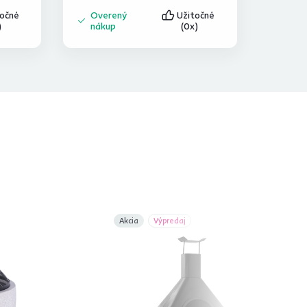
točné
Overený
Užitočné
)
nákup
(0x)
Akcia
Výpredaj