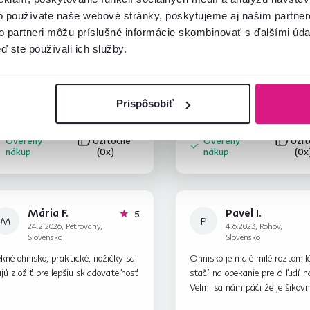
o používate naše webové stránky, poskytujeme aj našim partner
to partneri môžu príslušné informácie skombinovať s ďalšími údaj
Jana K.
Alžbeta S.
hviezdičiek
5
ď ste používali ich služby.
J
A
14.7.2026, Široké,
14.7.2026, Lučenec,
Slovensko
Slovensko
dporúčam, hneď sme ho vyskúšali,
Veľká spokojnosť.je malé, ale 
okojnosť celej rodiny, najmä detí.
ohnisko na grilovanie
Prispôsobiť
Overený
Užitočné
Overený
Uži
nákup
(0x)
nákup
(0x
Mária F.
Pavel I.
hviezdičiek
5
M
P
24.2.2026, Petrovany,
4.6.2023, Rohov,
Slovensko
Slovensko
kné ohnisko, praktické, nožičky sa
Ohnisko je malé milé roztomilé
jú zložiť pre lepšiu skladovateľnosť
stačí na opekanie pre 6 ľudí n
Velmi sa nám páči že je šikovn