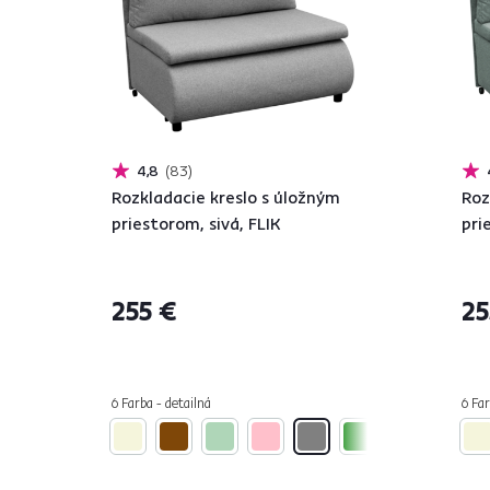
4,8
83
Rozkladacie kreslo s úložným
Roz
priestorom, sivá, FLIK
pri
255 €
25
6 Farba - detailná
6 Far