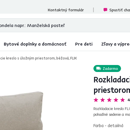
cenzií
Kontaktný formulár
Spustiť ch
Bytové doplnky a domácnosť
Pre deti
Zľavy a výpre
cie kreslo s úložným priestorom, béžová, FLIK
Zadarmo
Rozkladac
priestorom
4
Rozkladacie kreslo FL
pohodlné sedenie a mo
rôznych predmetov. Ča
Farba - detailná