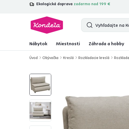
Ekologická doprava
zadarmo nad 199 €
4,7
31 211
overených produktových re
Nábytok
Miestnosti
Záhrada a hobby
Úvod
Obývačka
Kreslá
Rozkladacie kreslá
Rozklada