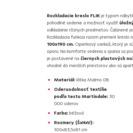
Rozkladacie kreslo FLIK
je typom nábytk
pohodlné sedenie a možnosť využiť
úložný
odkladanie rôznych predmetov. Čalúnené j
Rozkladacia funkcia razom premení kreslo
100x190 cm.
Opierkový vankúš, ktorý je sú
oporu. Na komforte sedenia a spania sa po
je postavené na
čiernych plastových no
vhodné do menších priestorov ako sú apart
Materiál:
látka Malmo 08
Oderuodolnosť textílie
podľa testu Martindale:
30
000 oderov
Farba:
béžová
Rozmery (ŠxHxV):
100x83,5x81 cm