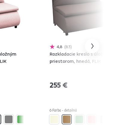
4,8
83
 úložným
Rozkladacie kreslo s úložným
LIK
priestorom, hnedá, FLIK
255 €
6 Farba - detailná