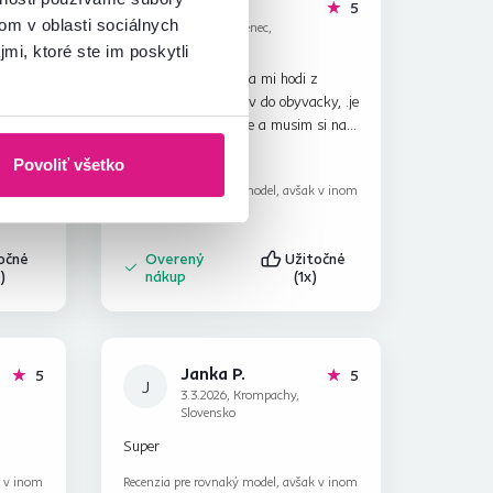
Mária F.
hviezdičiek
hviezdičiek
5
5
M
om v oblasti sociálnych
18.6.2026, Senec,
Slovensko
mi, ktoré ste im poskytli
kreslo
Rozkladacie kreslo sa mi hodi z
é
praktiickych dovodov do obyvacky, .je
plnok
na mna trochu tvrde a musim si naň
ť
dokupit aspon 10 cm madrac.inak
Čítať viac
Povoliť všetko
 úplne
velkostou aj farebne sedi. Dorucene
Recenzia pre rovnaký model, avšak v inom
stí.
mi bolo priamo do urcenej
prevedení
.
miestnosti.za to patri panovi velma
vdaka.
točné
Overený
Užitočné
)
nákup
(1x)
Janka P.
hviezdičiek
hviezdičiek
5
5
J
3.3.2026, Krompachy,
Slovensko
Super
k v inom
Recenzia pre rovnaký model, avšak v inom