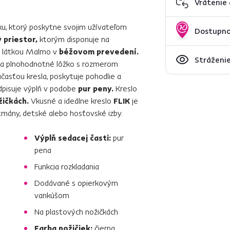
Vrátenie
u, ktorý poskytne svojim užívateľom
Dostupno
 priestor,
ktorým disponuje na
e látkou Malmo v
béžovom prevedení.
Stráženie
 na plnohodnotné lôžko s rozmerom
časťou kresla, poskytuje pohodlie a
dpisuje výplň v podobe
pur peny.
Kreslo
žičkách.
Vkusné a ideálne kreslo
FLIK
je
mány, detské alebo hosťovské izby.
Výplň sedacej časti:
pur
pena
Funkcia rozkladania
Dodávané s opierkovým
vankúšom
Na plastových nožičkách
Farba nožičiek:
čierna