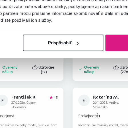
Anonym
Denisa M.
hviezdičiek
5
A
D
o používate naše webové stránky, poskytujeme aj našim partner
11.2.2026, Zbehy,
28.9.2024, Farná,
Slovensko
Slovensko
to partneri môžu príslušné informácie skombinovať s ďalšími údaj
pokojnosť
Praktické a ľahko rozložiteľné 
ď ste používali ich služby.
s úložným priestorom, pohodln
spanie. Tak isto je to pekný do
do izby, kde potrebujete ušetri
Čítať viac
Prispôsobiť
priestor, a pritom ho využijete
plnohodnotne ako posteľ pre ho
Overený
Užitočné
Overený
Uži
nákup
(1x)
nákup
(27x
František K.
Katarína M.
hviezdičiek
5
F
K
27.6.2026, Gajary,
26.11.2025, Vráble,
Slovensko
Slovensko
pokojnosť
Spokojnost👍
cenzia pre rovnaký model, avšak v inom
Recenzia pre rovnaký model, avša