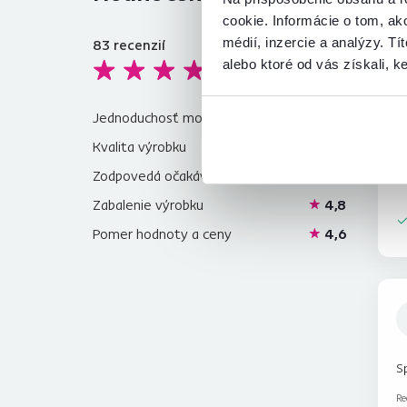
cookie. Informácie o tom, ak
médií, inzercie a analýzy. Tí
83
recenzií
4,8
S
alebo ktoré od vás získali, ke
Jednoduchosť montáže
4,9
Kvalita výrobku
4,6
Zodpovedá očakávaniam
4,8
Zabalenie výrobku
4,8
Pomer hodnoty a ceny
4,6
S
Re