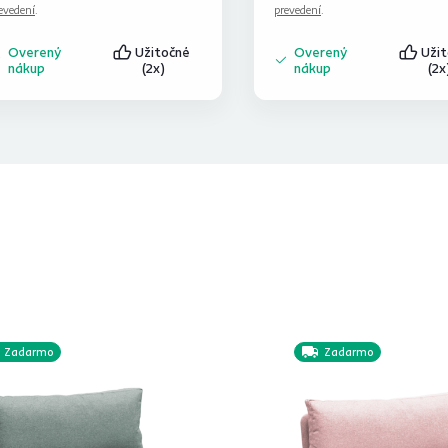
evedení
.
prevedení
.
Overený
Užitočné
Overený
Uži
nákup
(2x)
nákup
(2x
Zadarmo
Zadarmo