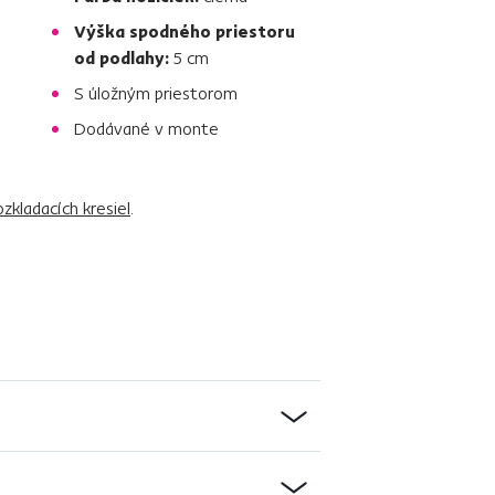
Výška spodného priestoru
od podlahy:
5 cm
S úložným priestorom
Dodávané v monte
ozkladacích kresiel
.