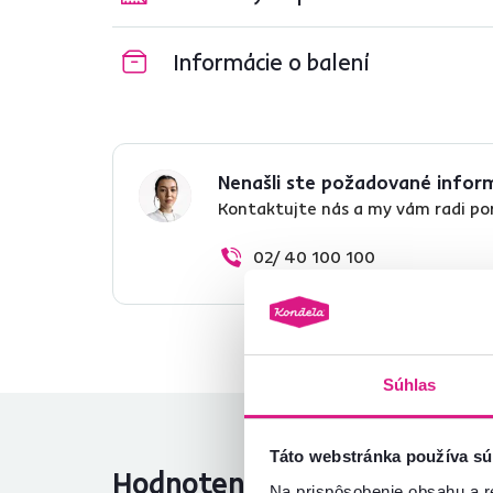
Informácie o balení
Nenašli ste požadované infor
Kontaktujte nás a my vám radi p
02/ 40 100 100
Súhlas
Táto webstránka používa sú
Hodnotenia produktu
Na prispôsobenie obsahu a r