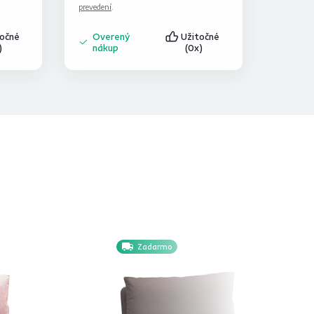
prevedení
.
točné
Overený
Užitočné
)
nákup
(0x)
Zadarmo