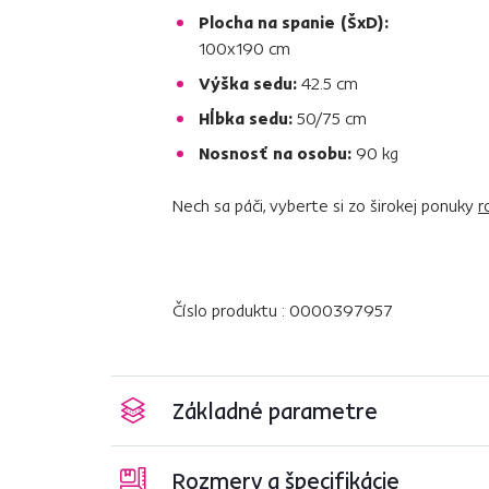
Plocha na spanie (ŠxD):
100x190 cm
Výška sedu:
42.5 cm
Hĺbka sedu:
50/75 cm
Nosnosť na osobu:
90 kg
Nech sa páči, vyberte si zo širokej ponuky
r
Číslo produktu : 0000397957
Základné parametre
Rozmery a špecifikácie