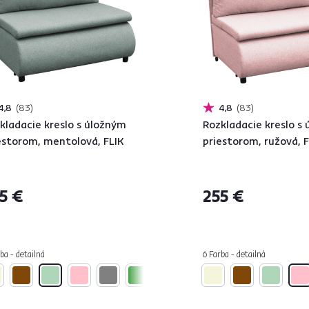
4,8
83
4,8
83
kladacie kreslo s úložným
Rozkladacie kreslo s
estorom, mentolová, FLIK
priestorom, ružová, F
5 €
255 €
ba - detailná
6 Farba - detailná