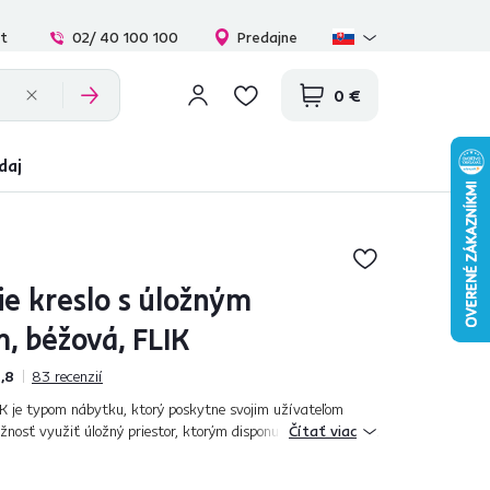
at
02/ 40 100 100
Predajne
0 €
daj
ie kreslo s úložným
, béžová, FLIK
,8
83
recenzií
IK je typom nábytku, ktorý poskytne svojim užívateľom
žnosť využiť úložný priestor, ktorým disponuje na odkladanie
Čítať viac
lúnené je látkou...