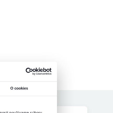
O cookies
vnosti používame súbory