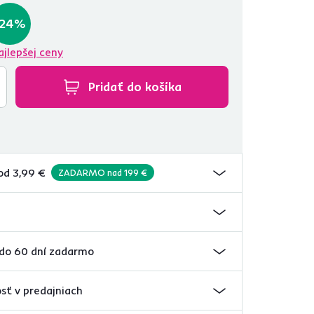
-24%
ajlepšej ceny
Pridať do košíka
od 3,99 €
ZADARMO nad 199 €
 do 60 dní zadarmo
sť v predajniach