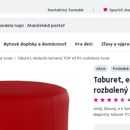
cenzií
Kontaktný formulár
Spustiť ch
Bytové doplnky a domácnosť
Pre deti
Zľavy a výpre
ý tovar
Taburet, ekokoža červená, TOP 45 R1, rozbalený tovar
Akcia
Posledné 
Taburet, 
rozbalený
4
Malý, šikovný, a k to
elegantný taburet TOP
oceníte. Práve jeho uni