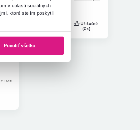
riginál
(maďarčina)
om v oblasti sociálnych
mi, ktoré ste im poskytli
točné
Overený
Užitočné
)
nákup
(0x)
Povoliť všetko
hviezdičiek
5
k v inom