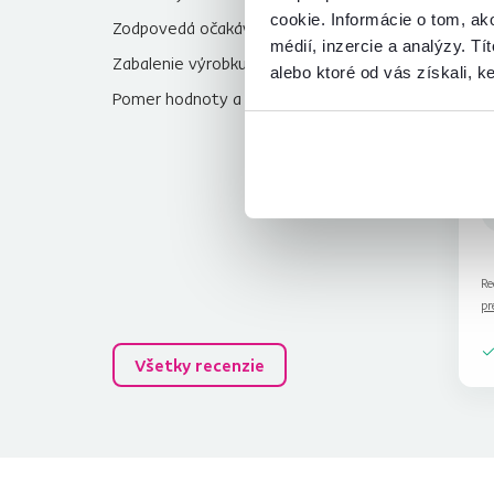
cookie. Informácie o tom, ak
Zodpovedá očakávaniam
4,4
médií, inzercie a analýzy. Tí
Zabalenie výrobku
4,8
alebo ktoré od vás získali, ke
Pomer hodnoty a ceny
4,4
Re
pr
Všetky recenzie