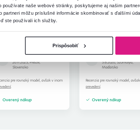
Automaticky preložené.
Zobraziť o
o používate naše webové stránky, poskytujeme aj našim partner
(maďarčina)
to partneri môžu príslušné informácie skombinovať s ďalšími údaj
ď ste používali ich služby.
Overený
Užitočné
Overený
Uži
nákup
(0x)
nákup
(0x
Prispôsobiť
Martin M.
Zsuzsanna F.
hviezdičky
4
M
Z
26.11.2023, Prešov,
3.8.2026, Szomolya,
Slovensko
Maďarsko
cenzia pre rovnaký model, avšak v inom
Recenzia pre rovnaký model, avša
evedení
.
prevedení
.
Overený nákup
Overený nákup