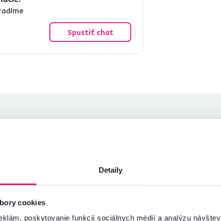
oradíme
Spustiť chat
Jaroslav G.
A A.
hviezdičky
4.5
J
A
9.10.2023, Tisinec,
28.11.2025,
Slovensko
Békéscsaba,
Maďarsko
Detaily
uper
Krásne, žiarivé farby, pohodlné
cenzia pre rovnaký model, avšak v inom
presne ako sme očakávali.
evedení
.
bory cookies
Recenzia pre rovnaký model, avša
prevedení
.
eklám, poskytovanie funkcií sociálnych médií a analýzu návšte