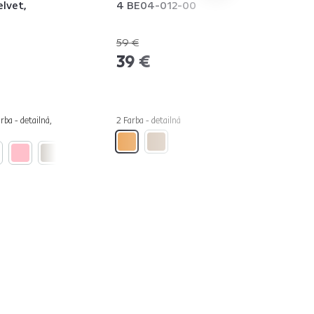
lvet,
4 BE04-012-00
59 €
-33%
39 €
rba - detailná,
2 Farba - detailná