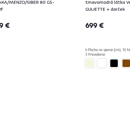
AKA/MENZO/SIBER 80 GS-
tmavomodrá látka Ve
2F
GULIETTE + darček
9 €
699 €
6 Plocha na spanie (cm), 10 Fa
3 Prevedenie