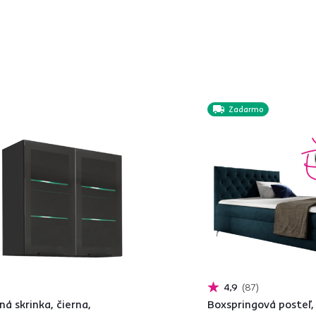
Zadarmo
4,9
87
ná skrinka, čierna,
Boxspringová posteľ,