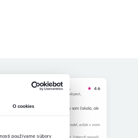
Eszter P.
hviezdičky
hviezdičky
4.8
4.6
E
12.1.2024, Budapest,
Maďarsko
O cookies
Je trochu väčšia ako som čakala, ale
,
to je moja chyba😅
Recenzia pre rovnaký model, avšak v inom
k v inom
prevedení
.
vnosti používame súbory
Automaticky preložené.
Zobraziť originál