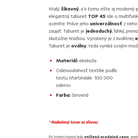
Malý,
šikovný
, a k tomu ešte aj moderný p
elegantný taburet
TOP 45
. Ide o multifun
oceníte. Práve jeho
univerzálnosť
z neho 
zaujať. Taburet je
jednoduchý
, ľahký, pren
skutočne hračkou. Vyrobený je z kvalitnej
e
Taburet je
oválny
, teda vyniká svojím mo
Materiál:
ekokoža
Oderuodolnosť textílie podľa
testu Martindale: 100 000
oderov
Farba:
červená
* Rozbalený tovar so zľavou:
Pri tomto tovare bola
znížená predajná cena
, pre