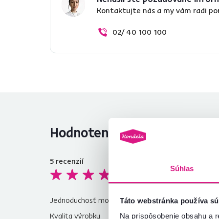
Kontaktujte nás a my vám radi p
02/ 40 100 100
Hodnotenia produktu
5
recenzií
4,6
Súhlas
S
Re
pr
Jednoduchosť montáže
4,8
Táto webstránka používa sú
Kvalita výrobku
4,6
Na prispôsobenie obsahu a r