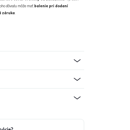
Z toho dôvodu môže mať
balenie pri dodaní
 záruka
.
mácie?