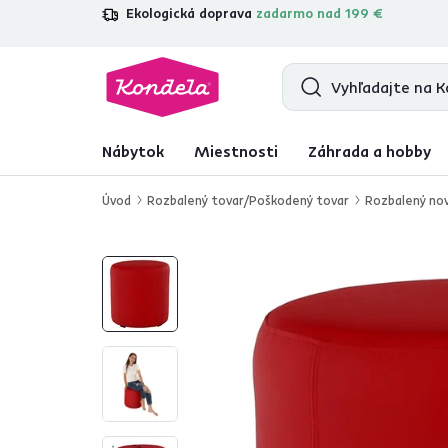
Ekologická doprava
zadarmo nad 199 €
4,7
31 211
overených produktových re
Nábytok
Miestnosti
Záhrada a hobby
Úvod
Rozbalený tovar/Poškodený tovar
Rozbalený nov