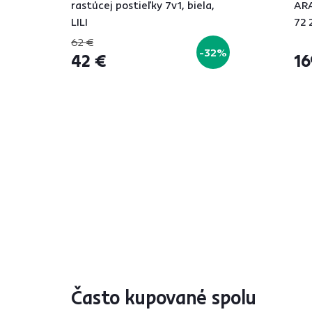
rastúcej postieľky 7v1, biela,
AR
LILI
72 
62 €
-32%
42 €
16
Často kupované spolu