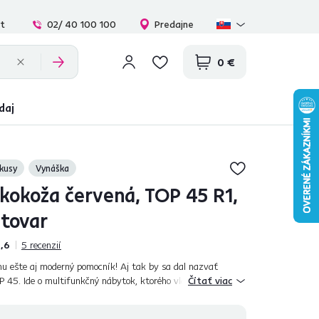
at
02/ 40 100 100
Predajne
0 €
daj
kusy
Vynáška
ekokoža červená, TOP 45 R1,
 tovar
,6
5
recenzií
mu ešte aj moderný pomocník! Aj tak by sa dal nazvať
 45. Ide o multifunkčný nábytok, ktorého vlastnosti určite
Čítať viac
verzálnosť z neho r...