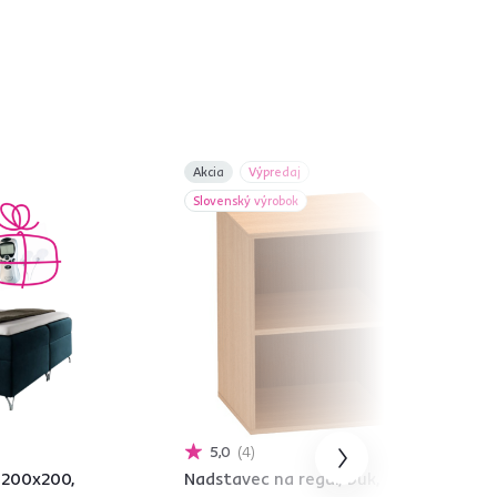
Akcia
Výpredaj
Slovenský výrobok
5,0
4
 200x200,
Nadstavec na regál, buk, BETTY