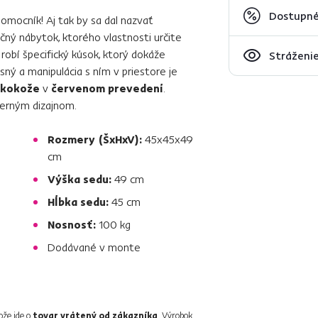
Dostupné
omocník! Aj tak by sa dal nazvať
kčný nábytok, ktorého vlastnosti určite
robí špecifický kúsok, ktorý dokáže
Stráženie
osný a manipulácia s ním v priestore je
kokože
v
červenom prevedení
.
derným dizajnom.
Rozmery (ŠxHxV):
45x45x49
cm
Výška sedu:
49 cm
Hĺbka sedu:
45 cm
Nosnosť:
100 kg
Dodávané v monte
tože ide o
tovar vrátený od zákazníka
. Výrobok