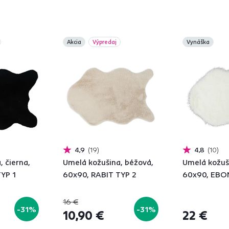
Akcia
Výpredaj
Vynáška
4,9
19
4,8
10
 čierna,
Umelá kožušina, béžová,
Umelá kožuši
YP 1
60x90, RABIT TYP 2
60x90, EBO
16 €
-31%
-31%
10,90 €
22 €