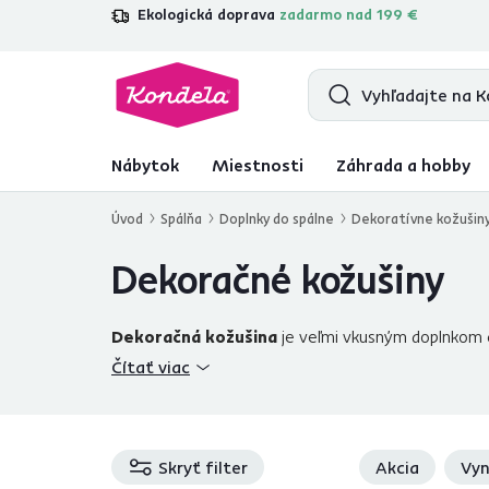
Ekologická doprava
zadarmo nad 199 €
4,7
31 285
overených produktových r
Nábytok
Miestnosti
Záhrada a hobby
Úvod
Spálňa
Doplnky do spálne
Dekoratívne kožušin
Dekoračné kožušiny
Dekoračná kožušina
je veľmi vkusným doplnkom č
nepochybne
skvelý pocit, keď chodíte naboso
a
Čítať viac
využitie v praxi je relatívne široké a jej
dekoratívn
spojení s dekoratívnou
kožušinou
na zem, je takmer 
polyester používa nielen na výrobu umelých 
ponúkame vhodnú alternatívu za zlomok ceny. Nec
Skryť filter
Akcia
Vyn