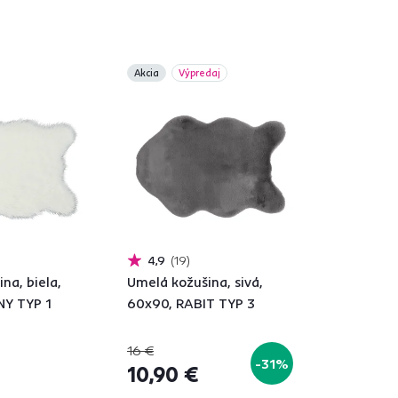
Akcia
Výpredaj
4,9
19
na, biela,
Umelá kožušina, sivá,
NY TYP 1
60x90, RABIT TYP 3
16 €
-31%
10,90 €