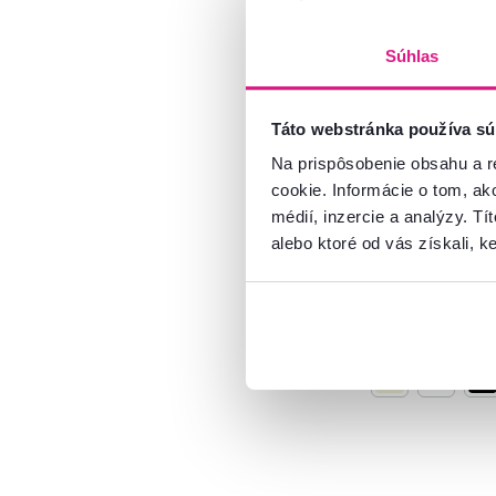
Použitie
Súhlas
Predsieň
9
Detská izba
1
4,9
19
Táto webstránka používa sú
Umelá kožušina
Výška vlasu (cm)
60x90, RABIT 
Na prispôsobenie obsahu a r
cookie. Informácie o tom, ak
4,5 cm
1
médií, inzercie a analýzy. Tí
16 €
2 cm
5
alebo ktoré od vás získali, ke
10,90 €
5,5-6 cm
4
5 Farba - detailná