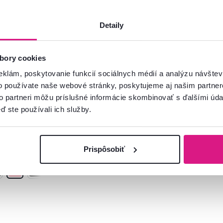
Detaily
bory cookies
, ružová,
Umelá kožušina,
TYP 5
krémovo-hnedá, 60x90,
eklám, poskytovanie funkcií sociálnych médií a analýzu návšte
MALONE
o používate naše webové stránky, poskytujeme aj našim partner
to partneri môžu príslušné informácie skombinovať s ďalšími údaj
31 €
-31%
-35%
ď ste používali ich služby.
19,90 €
Prispôsobiť