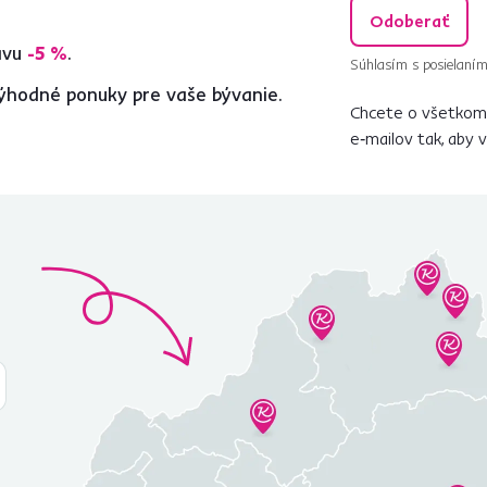
Odoberať
ľavu
-5 %
.
Súhlasím s posielaním
ýhodné ponuky pre vaše bývanie.
Chcete o všetkom 
e‑mailov tak, aby 