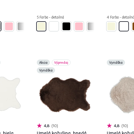
5 Farba - detailná
4 Farba - detailn
Akcia
Výpredaj
Vynáška
Vynáška
4,8
10
4,8
10
 biela,
Umelá kožušina, hnedá,
Umelá kožuš