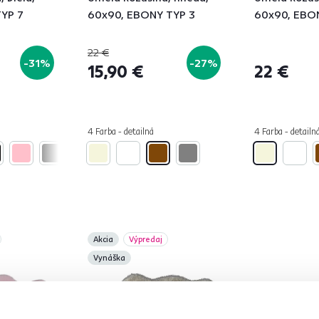
TYP 7
60x90, EBONY TYP 3
60x90, EBO
22 €
-31%
-27%
15,90 €
22 €
4 Farba - detailná
4 Farba - detailn
Akcia
Výpredaj
Vynáška