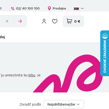
at
02/ 40 100 100
Predajne
0 €
daj
 ju umiestnite ku
krbu
. Je
 odroda
koberca
, pretože jej
l, ktorým nám napadne v
e tajomstvom, že dnes sa
h jemnosti. Preto vám
Zoradiť podľa
Najobľúbenejšie
Najobľúbenejšie