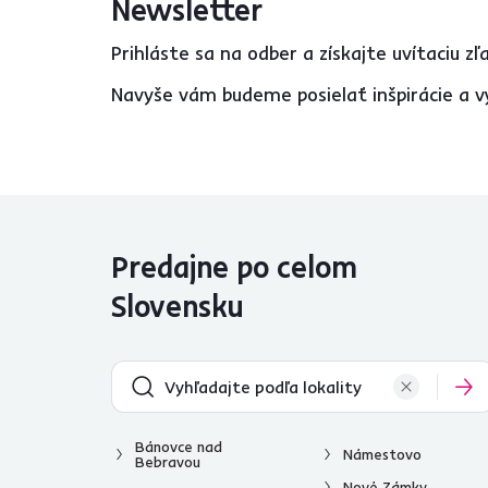
Newsletter
Prihláste sa na odber a získajte uvítaciu z
Navyše vám budeme posielať inšpirácie a v
Predajne po celom
Slovensku
Bánovce nad
Námestovo
Bebravou
Nové Zámky