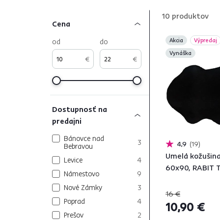
10
produktov
Cena
od
do
Akcia
Výpredaj
Vynáška
€
€
Dostupnosť na
predajni
Bánovce nad
3
4,9
19
Bebravou
Umelá kožušina,
Levice
4
60x90, RABIT T
Námestovo
9
Nové Zámky
3
16 €
Poprad
4
10,90 €
Prešov
2