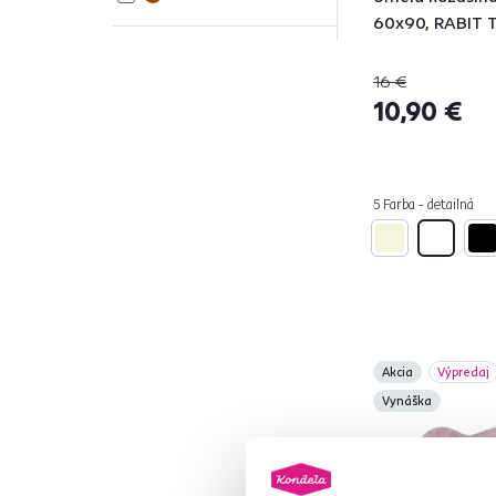
60x90, RABIT 
Materiál
16 €
Akryl
1
10,90 €
Polyester
9
Model
5 Farba - detailná
EBONY
4
MALONE
1
RABIT
5
Gramáž
Akcia
Výpredaj
1400 g/m2
1
Vynáška
1300g/m2
4
1000g/m2
5