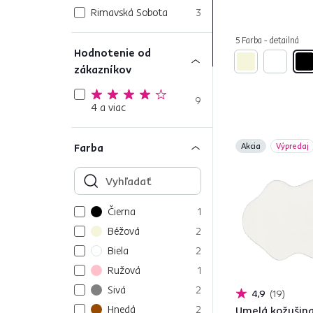
Rimavská Sobota
3
5 Farba - detailná
Hodnotenie od
zákazníkov
9
4 a viac
Farba
Akcia
Výpredaj
Čierna
1
Béžová
2
Biela
2
Ružová
1
Sivá
2
4,9
19
Hnedá
2
Umelá kožušina,