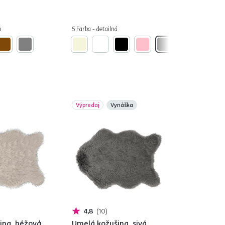
á
5 Farba - detailná
Výpredaj
Vynáška
4,8
10
ina, béžová,
Umelá kožušina, sivá,