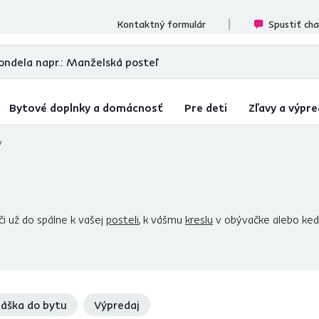
ecenzií
Kontaktný formulár
Spustiť ch
Bytové doplnky a domácnosť
Pre deti
Zľavy a výpre
y
i už do spálne k vašej
posteli
, k vášmu
kreslu
v obývačke alebo keď
 stúpite na teplú a príjemnú kožušinu. Nemusí slúžiť iba ako určitá
a funkcia
by tiež nemala ostať nepovšimnutá. Azda prvý materiá
určite ovčia vlna. Jej kvalitu určite nespochybňujeme, avšak nie j
kožušín
, ale aj pri výrobe iných podobných výrobkov na zvýšenie ic
hajte sa rozmaznávať výnimočnou mäkučkosťou.
áška do bytu
Výpredaj