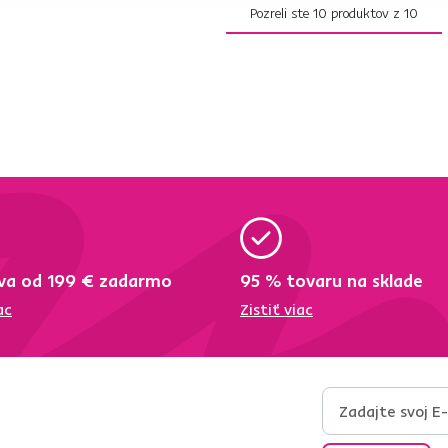
Pozreli ste
10
produktov z
10
va od 199 € zadarmo
95 % tovaru na sklade
ac
Zistiť viac