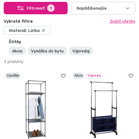
Filtrovať
1
Najobľúbenejšie
Vybraté filtre
Zrušiť všetky
Materiál:
Látka
Štítky
Akcia
Vynáška do bytu
Výpredaj
3
produkty
Vynáška
Akcia
Výpredaj