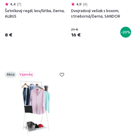
4,4
7
4,9
4
Šatníkový regál, kov/látka, čierna,
Dvojradový vešiak s boxom,
ALBUS
strieborná/čierna, SANDOR
20 €
-20%
8 €
16 €
Akcia
Výpredaj