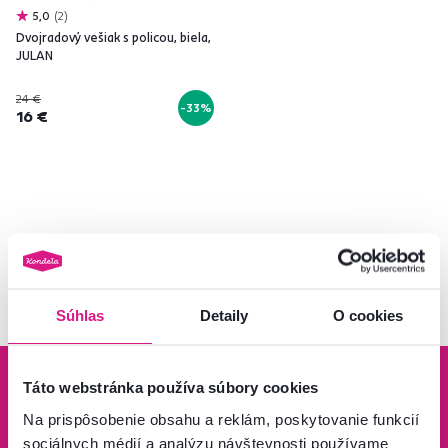
5,0
2
Dvojradový vešiak s policou, biela,
JULAN
24 €
-33%
16 €
Pozreli ste
3
produktov z
3
Súhlas
Detaily
O cookies
Táto webstránka používa súbory cookies
Na prispôsobenie obsahu a reklám, poskytovanie funkcií
sociálnych médií a analýzu návštevnosti používame