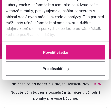
Bezpečný nákup
Doprava od 199 €
súbory cookie. Informácie o tom, ako používate naše
zadarmo
webové stránky, poskytujeme aj našim partnerom v
Zistiť viac
Zisti viac
oblasti sociálnych médií, inzercie a analýzy. Títo partneri
môžu príslušné informácie skombinovať s ďalšími
údajmi, ktoré ste im poskytli alebo ktoré od vás získali,
keď ste používali ich služby.
95 % tovaru na sklade
Vrátenie tovaru do 60 dní
Zistiť viac
Zistiť viac
Povoliť všetko
Prispôsobiť
Newsletter
Prihláste sa na odber a získajte uvítaciu zľavu
-5 %
.
Navyše vám budeme posielať inšpirácie a výhodné
ponuky pre vaše bývanie.