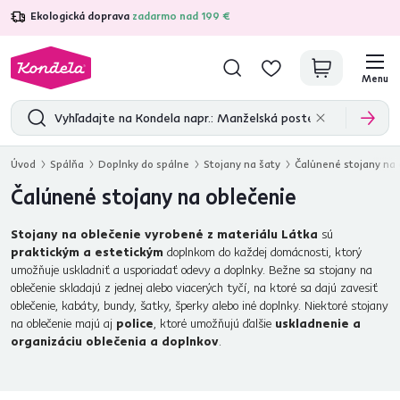
Ekologická doprava
zadarmo nad 199 €
4,7
31 157
overených produktových recenzií
Menu
Úvod
Spálňa
Doplnky do spálne
Stojany na šaty
Čalúnené stojany na 
Čalúnené stojany na oblečenie
Stojany na oblečenie vyrobené z materiálu Látka
sú
praktickým a estetickým
doplnkom do každej domácnosti, ktorý
umožňuje uskladniť a usporiadať odevy a doplnky. Bežne sa stojany na
oblečenie skladajú z jednej alebo viacerých tyčí, na ktoré sa dajú zavesiť
oblečenie, kabáty, bundy, šatky, šperky alebo iné doplnky. Niektoré stojany
na oblečenie majú aj
police
, ktoré umožňujú ďalšie
uskladnenie a
organizáciu oblečenia a doplnkov
.