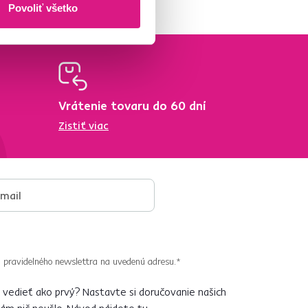
Povoliť všetko
Vrátenie tovaru do 60 dní
Zistiť viac
 pravidelného newslettra na uvedenú adresu.*
vedieť ako prvý? Nastavte si doručovanie našich
vám nič neušlo.
Návod nájdete tu
.