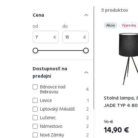
zobrazujúcim užitočné informácie. Doprajte si
luxu
5
produktov
Cena
od
do
Akcia
Výpredaj
€
€
Dostupnosť na
predajni
Bánovce nad
4
Bebravou
Stolná lampa, č
Levice
1
JADE TYP 4 8
Liptovský Mikuláš
2
Lučenec
2
16 €
Námestovo
2
14,90 €
Nové Zámky
2