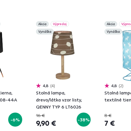
sné nočné lampy
presne pre vás.
Akcia
Výpredaj
Akcia
Výpre
Vynáška
Vynáška
4,8
4
4,8
2
ierna,
Stolná lampa,
Stolná lamp
008-44A
drevo/látka vzor listy,
textilné tie
QENNY TYP 6 LT6026
16 €
8 €
-6%
-38%
9,90 €
7 €