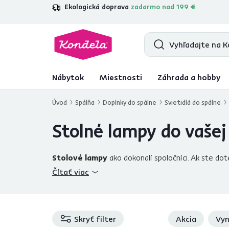
Ekologická doprava
zadarmo nad 199 €
4,7
31 285
overených produktových r
Nábytok
Miestnosti
Záhrada a hobby
Úvod
Spálňa
Doplnky do spálne
Svietidlá do spálne
Stolné lampy do vašej
Stolové lampy
ako dokonalí spoločníci. Ak ste dote
Stolné lampy sú doplnkom, ktorý by dnes naoza
Čítať viac
inú vec, ktorú využívate každý deň? Vzhľadom na t
už tma a tá je rovnako aj vo vašej spálni. Je preto
p
svietidla. Nebolo by preto lepšie mať príjemný zdroj 
dotykové lampy na baterky, stmievateľné, ke
Skryť filter
Akcia
Vyn