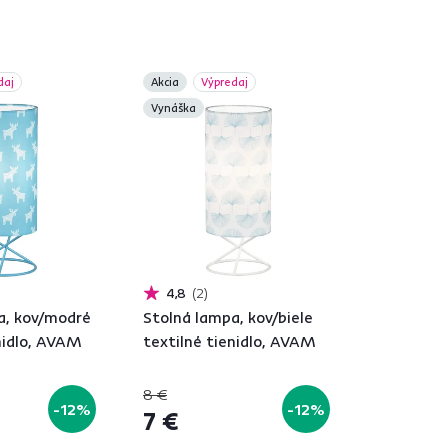
daj
Akcia
Výpredaj
Vynáška
4,8
2
a, kov/modré
Stolná lampa, kov/biele
nidlo, AVAM
textilné tienidlo, AVAM
8 €
-12%
-12%
7 €