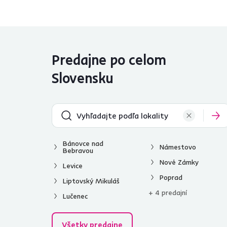
Dĺžka kábla (m)
od
do
Predajne po celom
Slovensku
Hmotnosť (kg)
od
do
Bánovce nad
Námestovo
Bebravou
Nové Zámky
Levice
Poprad
Použitie
Liptovský Mikuláš
+ 4 predajní
Lučenec
Obývacia izba
4
Detská izba
2
Všetky predajne
Jedáleň
2