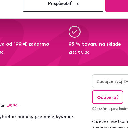
Prispôsobiť
va od 199 € zadarmo
95 % tovaru na sklade
ac
Zistiť viac
Odoberať
ľavu
-5 %
.
Súhlasím s posielaním
ýhodné ponuky pre vaše bývanie.
Chcete o všetkom 
e‑mailov tak, aby 