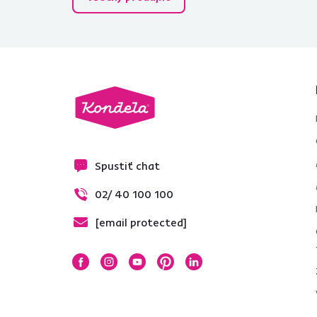
Typ žiarovky
E14
3
E27
2
Výkon (W)
60W
1
Spustiť chat
40W
4
02/ 40 100 100
[email protected]