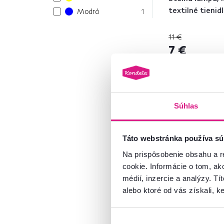
textilné tieni
Modrá
1
Hnedá
1
11 €
7 €
Materiál
Drevo
1
Kov
4
3 Farba - detailná
Súhlas
Model
AVAM
3
Táto webstránka používa sú
JADE
1
Na prispôsobenie obsahu a r
QENNY
1
cookie. Informácie o tom, ak
médií, inzercie a analýzy. Tí
Šírka (cm)
alebo ktoré od vás získali, ke
od
do