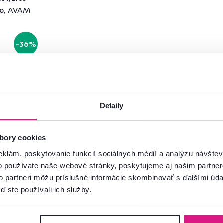
dlo, AVAM
-36%
Detaily
bory cookies
eklám, poskytovanie funkcií sociálnych médií a analýzu návšte
o používate naše webové stránky, poskytujeme aj našim partner
Pozreli ste
5
produktov z
5
to partneri môžu príslušné informácie skombinovať s ďalšími údaj
ď ste používali ich služby.