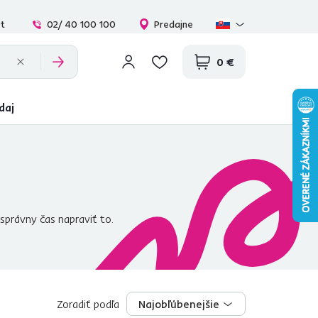
at
02/ 40 100 100
Predajne
0 €
daj
 správny čas napraviť to.
ohár
vody, okuliare, prípadne
nách, vonku je pravdepodobne
le
a hľadať vypínač hlavného
ilno, priamo poruke? Vyberte si
a aj
lampy
s displejom
Zoradiť podľa
Najobľúbenejšie
Najobľúbenejšie