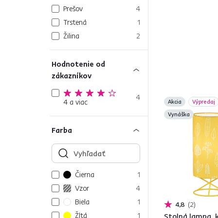
Prešov
4
Trstená
1
Žilina
2
Hodnotenie od
zákazníkov
4
4 a viac
Akcia
Výpredaj
Vynáška
Farba
Čierna
1
Vzor
4
Biela
1
4,8
2
Žltá
1
Stolná lampa, 