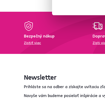
Hĺbka (cm)
od
do
Bezpečný nákup
Dopra
Zistiť viac
Zisti vi
Výška (cm)
od
do
Newsletter
Prihláste sa na odber a získajte uvítaciu z
Navyše vám budeme posielať inšpirácie a v