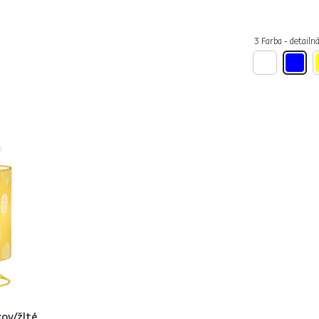
3 Farba - detailn
kov/žlté