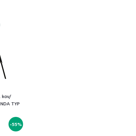
vovať najviac.
 kov/
CINDA TYP
-55%