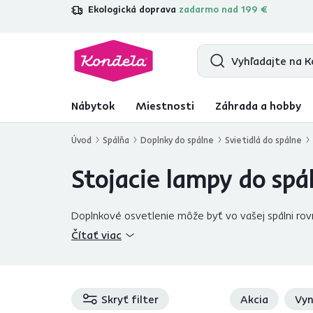
Ekologická doprava
zadarmo nad 199 €
4,7
31 157
overených produktových re
Nábytok
Miestnosti
Záhrada a hobby
Úvod
Spálňa
Doplnky do spálne
Svietidlá do spálne
Stojacie lampy do spá
Doplnkové osvetlenie môže byť vo vašej spálni rov
vo vašej
obývačke
. Ich kúpou rozhodne nič nepokaz
Čítať viac
alebo do rohu miestnosti. A čo tak
stmievateľná s
stmievateľných, čo znamená, že si
sami môžete zv
alebo časopisu alebo si vychutnávať príjemnú atmos
biele a čierne lampy na čítanie
Skryť filter
. S textilnými al
Akcia
Vyn