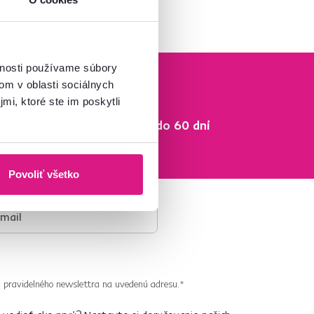
vnosti používame súbory
om v oblasti sociálnych
mi, ktoré ste im poskytli
Vrátenie tovaru do 60 dní
Zistiť viac
Povoliť všetko
 pravidelného newslettra na uvedenú adresu.*