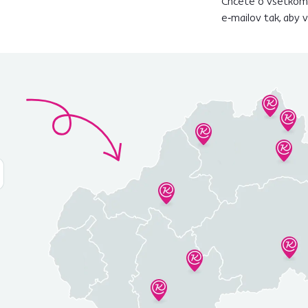
Chcete o všetkom 
e‑mailov tak, aby 