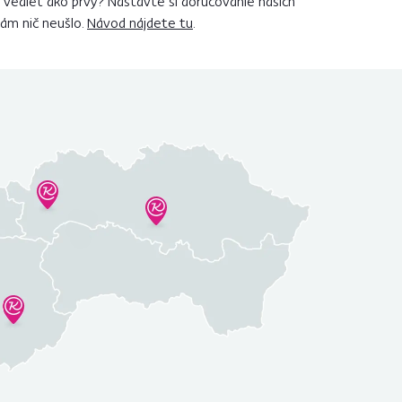
vedieť ako prvý? Nastavte si doručovanie našich
vám nič neušlo.
Návod nájdete tu
.