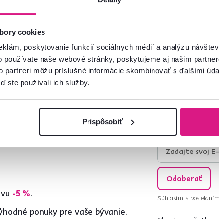
bory cookies
eklám, poskytovanie funkcií sociálnych médií a analýzu návšte
o používate naše webové stránky, poskytujeme aj našim partner
to partneri môžu príslušné informácie skombinovať s ďalšími údaj
ď ste používali ich služby.
va od 199 € zadarmo
95 % tovaru na sklade
ac
Zistiť viac
Prispôsobiť
Odoberať
ľavu
-5 %
.
Súhlasím s posielaním
ýhodné ponuky pre vaše bývanie.