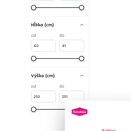
Hĺbka (cm)
od
do
Výška (cm)
od
do
Súhlas