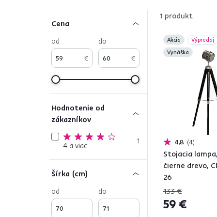
stmievačom ? vyberte si takú, ktorá vám bude vyho
1
produkt
Cena
od
do
Akcia
Výpredaj
Vynáška
€
€
Hodnotenie od
zákazníkov
1
4,8
4
4 a viac
Stojacia lampa,
čierne drevo, 
Šírka (cm)
26
od
do
133 €
59 €