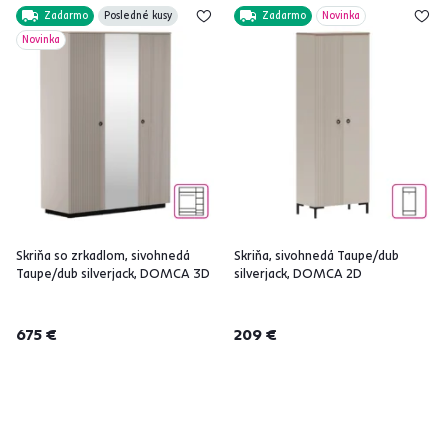
Zadarmo
Posledné kusy
Zadarmo
Novinka
Novinka
Skriňa so zrkadlom, sivohnedá
Skriňa, sivohnedá Taupe/dub
Taupe/dub silverjack, DOMCA 3D
silverjack, DOMCA 2D
675 €
209 €