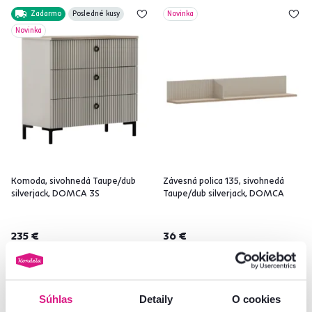
Zadarmo
Posledné kusy
Novinka
Novinka
Komoda, sivohnedá Taupe/dub
Závesná polica 135, sivohnedá
silverjack, DOMCA 3S
Taupe/dub silverjack, DOMCA
235 €
36 €
Súhlas
Detaily
O cookies