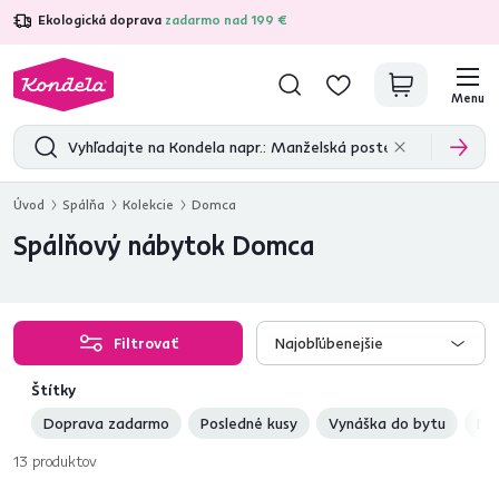
Ekologická doprava
zadarmo nad 199 €
4,7
31 211
overených produktových recenzií
Menu
Úvod
Spálňa
Kolekcie
Domca
Spálňový nábytok Domca
Filtrovať
Najobľúbenejšie
Štítky
Doprava zadarmo
Posledné kusy
Vynáška do bytu
No
13
produktov