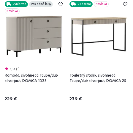
Zadarmo
Posledné kusy
Zadarmo
Novinka
Novinka
5,0
1
Komoda, sivohnedá Taupe/dub
Toaletný stolík, sivohnedá
silverjack, DOMCA 1D3S
Taupe/dub silverjack, DOMCA 2S
229 €
239 €