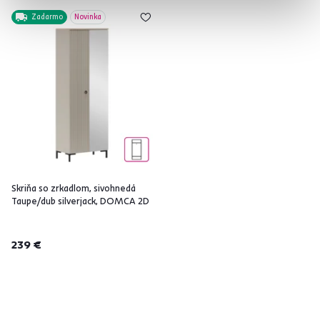
Zadarmo
Novinka
Skriňa so zrkadlom, sivohnedá
Taupe/dub silverjack, DOMCA 2D
239 €