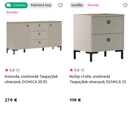
Zadarmo
Posledné kusy
Vynáška
Novinka
Novinka
5,0
1
5,0
1
Komoda, sivohnedá Taupe/dub
Nočný stolík, sivohnedá
silverjack, DOMCA 2D3S
Taupe/dub silverjack, DOMCA 2S
279 €
119 €