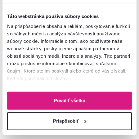
Posledné kusy
Novinka
Zadarmo
Posledné kusy
Novinka
Táto webstránka používa súbory cookies
Na prispôsobenie obsahu a reklám, poskytovanie funkcií
sociálnych médií a analýzu návštevnosti používame
súbory cookie. Informácie o tom, ako používate naše
webové stránky, poskytujeme aj našim partnerom v
oblasti sociálnych médií, inzercie a analýzy. Títo partneri
môžu príslušné informácie skombinovať s ďalšími
údajmi, ktoré ste im poskytli alebo ktoré od vás získali,
keď ste používali ich služby.
Zrkadlo 65, sivohnedá Taupe/dub
Manželská posteľ, 160x200,
silverjack, DOMCA
sivohnedá Taupe, DOMCA
Povoliť všetko
75 €
499 €
Prispôsobiť