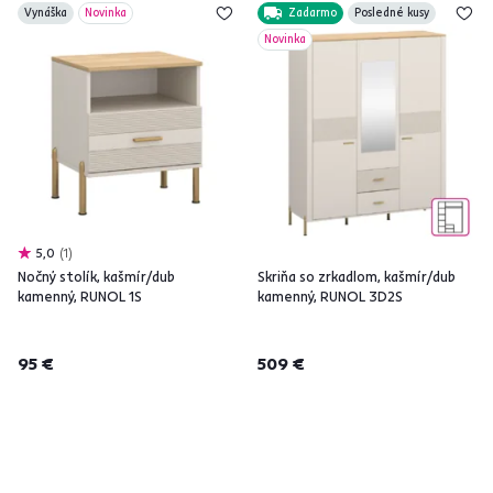
Vynáška
Novinka
Zadarmo
Posledné kusy
Novinka
5,0
1
Nočný stolík, kašmír/dub
Skriňa so zrkadlom, kašmír/dub
kamenný, RUNOL 1S
kamenný, RUNOL 3D2S
95 €
509 €