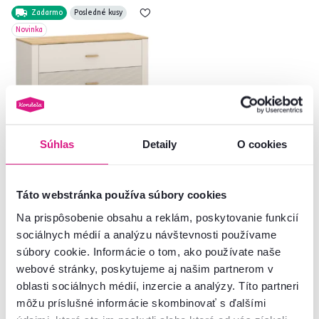
Zadarmo
Posledné kusy
Novinka
Súhlas
Detaily
O cookies
5,0
1
Komoda, kašmír/dub kamenný,
Táto webstránka používa súbory cookies
RUNOL 3S
Na prispôsobenie obsahu a reklám, poskytovanie funkcií
sociálnych médií a analýzu návštevnosti používame
229 €
súbory cookie. Informácie o tom, ako používate naše
webové stránky, poskytujeme aj našim partnerom v
oblasti sociálnych médií, inzercie a analýzy. Títo partneri
môžu príslušné informácie skombinovať s ďalšími