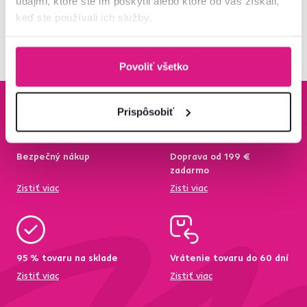
údajmi, ktoré ste im poskytli alebo ktoré od vás získali,
Pozreli ste
7
produktov z
7
keď ste používali ich služby.
Povoliť všetko
Prispôsobiť
Bezpečný nákup
Doprava od 199 €
zadarmo
Zistiť viac
Zisti viac
95 % tovaru na sklade
Vrátenie tovaru do 60 dní
Zistiť viac
Zistiť viac