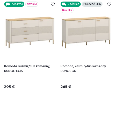
Zadarmo
Novinka
Zadarmo
Posledné kusy
Novinka
Komoda, kašmír/dub kamenný,
Komoda, kašmír/dub kamenný,
RUNOL 1D3S
RUNOL 3D
295 €
265 €