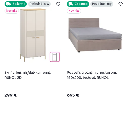
Zadarmo
Posledné kusy
Zadarmo
Posledné kusy
Novinka
Novinka
Skriňa, kašmír/dub kamenný,
Posteľ s úložným priestorom,
RUNOL 2D
160x200, béžová, RUNOL
299 €
695 €