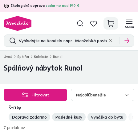
Ekologická doprava
zadarmo nad 199 €
4,7
31 285
overených produktových recenzií
Menu
Úvod
Spálňa
Kolekcie
Runol
Spálňový nábytok Runol
Filtrovať
Najobľúbenejšie
Štítky
Doprava zadarmo
Posledné kusy
Vynáška do bytu
No
7
produktov