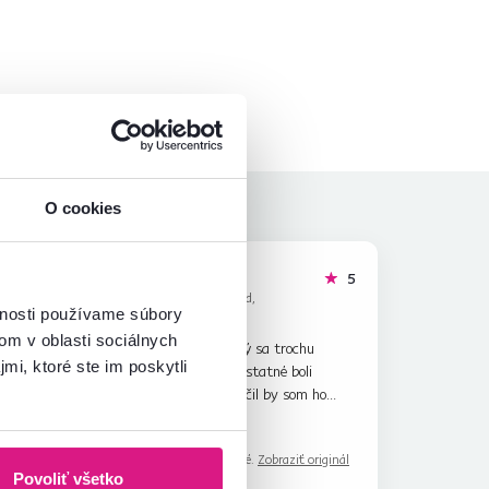
O cookies
Mária F.
hviezdičiek
hviezdičiek
5
5
M
2.6.2026, Göd,
vnosti používame súbory
Maďarsko
om v oblasti sociálnych
ovaru
Kúpil som si tri. Prvý sa trochu
mi, ktoré ste im poskytli
ťažšie inštaloval. Ostatné boli
jednoduché. Odporučil by som ho
každému, kto ho potrebuje. Som
Čítať viac
spokojný. Ďakujem!
Automaticky preložené.
Zobraziť originál
Povoliť všetko
(maďarčina)