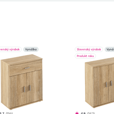
venský výrobok
Vynáška
Slovenský výrobok
Vyná
Produkt roku
4,7
116
4,8
142