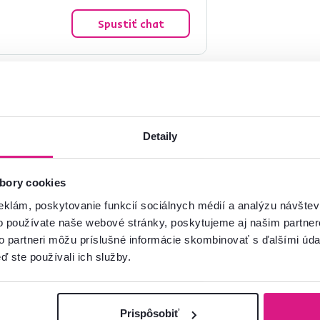
Spustiť chat
Detaily
Milan H.
Tatiana K.
hviezdičiek
5
bory cookies
M
T
6.12.2023, Pata,
21.8.2023, Rastislavice,
eklám, poskytovanie funkcií sociálnych médií a analýzu návšte
Slovensko
Slovensko
o používate naše webové stránky, poskytujeme aj našim partner
👍👍👍
veľmi profesionálne dodanie t
to partneri môžu príslušné informácie skombinovať s ďalšími údaj
po všetkých stránkach
ď ste používali ich služby.
Prispôsobiť