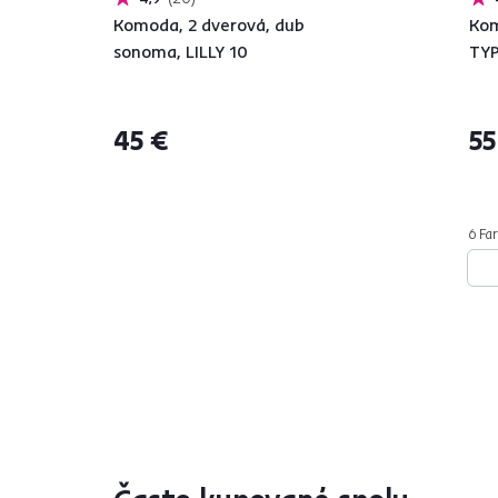
Komoda, 2 dverová, dub
Kom
sonoma, LILLY 10
TYP
45 €
55
6 Far