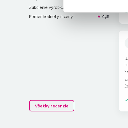
Zabalenie výrobku
4,5
Pomer hodnoty a ceny
4,5
Už
k
vy
Au
(m
Všetky recenzie