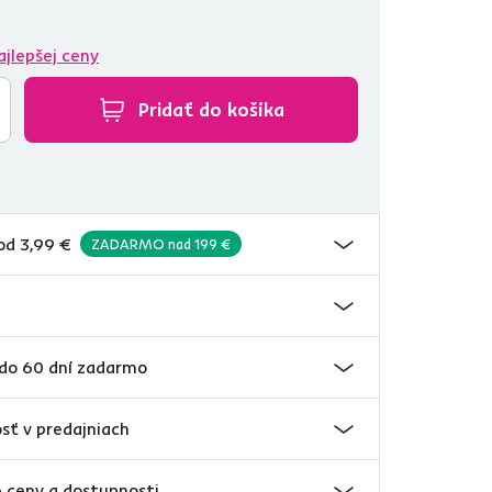
ajlepšej ceny
Pridať do košíka
od 3,99 €
ZADARMO nad 199 €
 do 60 dní zadarmo
sť v predajniach
 ceny a dostupnosti