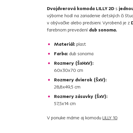
Dvojdverová komoda LILLY 2D
s
jedno
výborne hodí na zariadenie detských či štud
v obývačke alebo predsieni. Vyrobená je z
farebnom prevedení
dub sonoma.
Materiál:
plast
Farba:
dub sonoma
Rozmery (ŠxHxV):
60x30x70 cm
Rozmery dvierok (ŠxV):
28,8x49,5 cm
Rozmery zásuvky (ŠxV):
57,5x14 cm
V ponuke máme aj komodu
LILLY 10
.