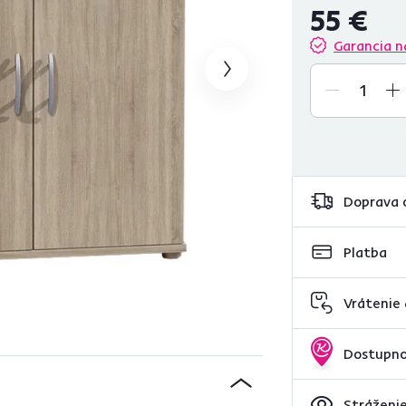
55 €
Garancia n
Doprava 
Platba
Vrátenie
Dostupno
Stráženie