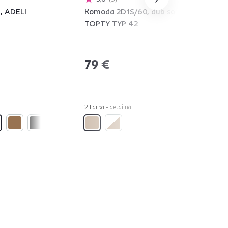
, ADELI
Komoda 2D1S/60, dub sonoma,
TOPTY TYP 42
79 €
2 Farba - detailná