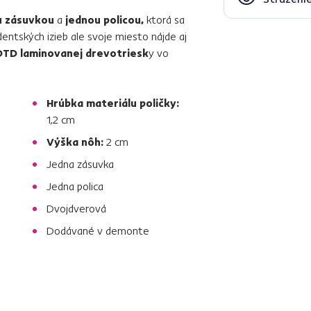
u zásuvkou
a
jednou policou,
ktorá sa
entských izieb ale svoje miesto nájde aj
DTD laminovanej drevotriesk
y vo
Hrúbka materiálu poličky:
1,2 cm
Výška nôh:
2 cm
Jedna zásuvka
Jedna polica
Dvojdverová
Dodávané v demonte