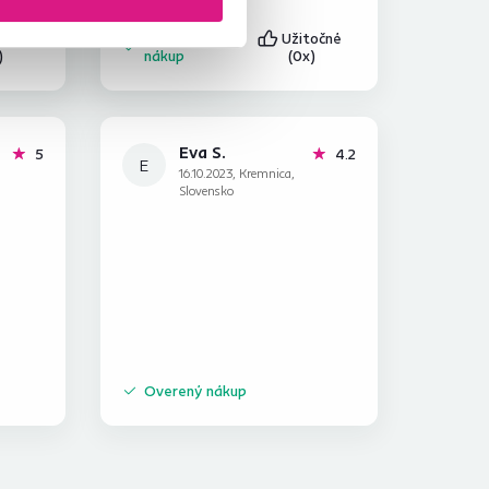
točné
Overený
Užitočné
)
nákup
(0x)
Eva S.
hviezdičiek
hviezdičky
5
4.2
E
16.10.2023, Kremnica,
Slovensko
Overený nákup