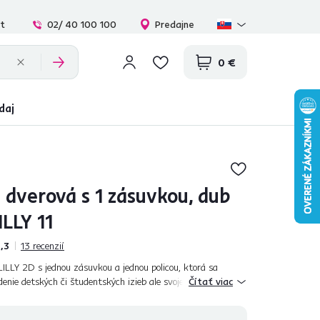
at
02/ 40 100 100
Predajne
0 €
daj
 dverová s 1 zásuvkou, dub
LLY 11
,3
13
recenzií
LLY 2D s jednou zásuvkou a jednou policou, ktorá sa
denie detských či študentských izieb ale svoje miesto nájde
Čítať viac
edsieni. Vyrobená je z...