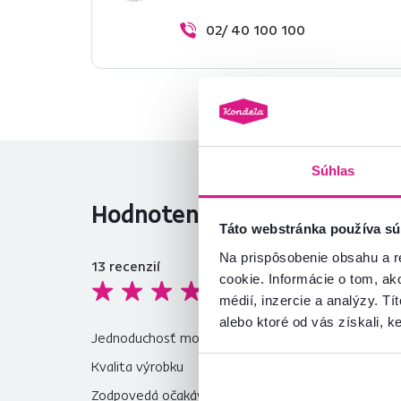
02/ 40 100 100
Súhlas
Hodnotenia produktu
Táto webstránka používa sú
Na prispôsobenie obsahu a r
13
recenzií
4,3
cookie. Informácie o tom, ak

médií, inzercie a analýzy. Tí
alebo ktoré od vás získali, ke
Jednoduchosť montáže
4,2
Kvalita výrobku
3,9
Zodpovedá očakávaniam
4,4