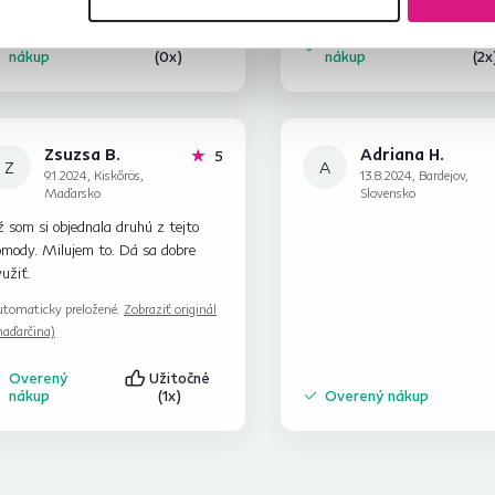
Overený
Užitočné
Overený
Uži
nákup
(0x)
nákup
(2x
Zsuzsa B.
Adriana H.
hviezdičiek
5
Z
A
9.1.2024, Kiskőrös,
13.8.2024, Bardejov,
Maďarsko
Slovensko
 som si objednala druhú z tejto
omody. Milujem to. Dá sa dobre
užiť.
tomaticky preložené.
Zobraziť originál
aďarčina)
Overený
Užitočné
nákup
(1x)
Overený nákup