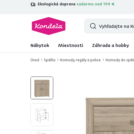
Ekologická doprava
zadarmo nad 199 €
4,7
31 333
overených produktových r
Nábytok
Miestnosti
Záhrada a hobby
Úvod
Spálňa
Komody, regály a police
Komody do spál