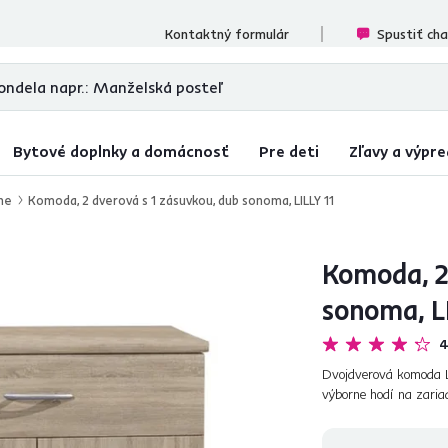
ecenzií
Kontaktný formulár
Spustiť ch
Bytové doplnky a domácnosť
Pre deti
Zľavy a výpre
ne
Komoda, 2 dverová s 1 zásuvkou, dub sonoma, LILLY 11
Komoda, 2
sonoma, LI
4
Dvojdverová komoda LI
výborne hodí na zaria
aj v obývačke alebo pr