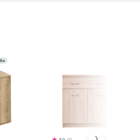
ška
5,0
3