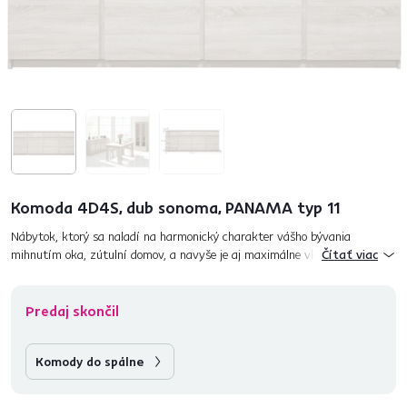
Komoda 4D4S, dub sonoma, PANAMA typ 11
Nábytok, ktorý sa naladí na harmonický charakter vášho bývania
mihnutím oka, zútulní domov, a navyše je aj maximálne vkusný? To môže
Čítať viac
byť len sektorový systém PANAMA vhodný do obývacích izieb alebo jed...
Predaj skončil
Komody do spálne