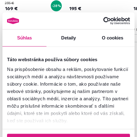
235 €
-28%
169 €
195 €
1
6 Farba - detailná
2 
Súhlas
Detaily
O cookies
Táto webstránka používa súbory cookies
Na prispôsobenie obsahu a reklám, poskytovanie funkcií
Často kupované spolu
sociálnych médií a analýzu návštevnosti používame
súbory cookie. Informácie o tom, ako používate naše
webové stránky, poskytujeme aj našim partnerom v
oblasti sociálnych médií, inzercie a analýzy. Títo partneri
Zadarmo
môžu príslušné informácie skombinovať s ďalšími
údajmi, ktoré ste im poskytli alebo ktoré od vás získali,
keď ste používali ich služby.