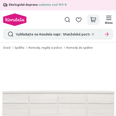
Ekologická doprava
zadarmo nad 199 €
4,7
31 211
overených produktových recenzií
Menu
Úvod
Spálňa
Komody, regály a police
Komody do spálne