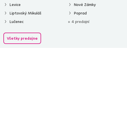
Levice
Nové Zámky
Liptovský Mikuláš
Poprad
Lučenec
+ 4 predajní
Všetky predajne
Spustiť chat
02/ 40 100 100
[email protected]