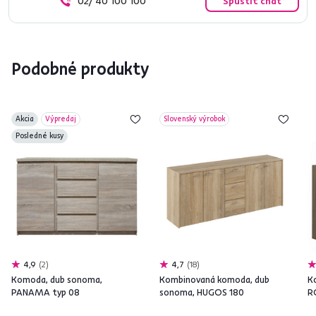
02/ 40 100 100
Spustiť chat
Podobné produkty
Akcia
Výpredaj
Slovenský výrobok
Posledné kusy
4,9
2
4,7
18
Komoda, dub sonoma,
Kombinovaná komoda, dub
K
PANAMA typ 08
sonoma, HUGOS 180
R