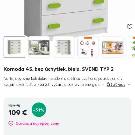
Komoda 4S, bez úchytiek, biela, SVEND TYP 2
Na to, aby sme boli dobre naladení a cítili sa uvoľnene, potrebujeme v
svojom okolí ľudí, z ktorých vyžaruje pozitívna energia a rovnako by sme
Čítať viac
sa mali pohybovať v priestoroch, v ktorých sa cítime...
159 €
-31%
109 €
Garancia najlepšej ceny