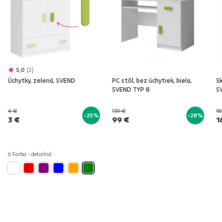
5,0
2
Úchytky, zelená, SVEND
PC stôl, bez úchytiek, biela,
Sk
SVEND TYP 8
S
4 €
139 €
18
-25%
-28%
3 €
99 €
1
6 Farba - detailná