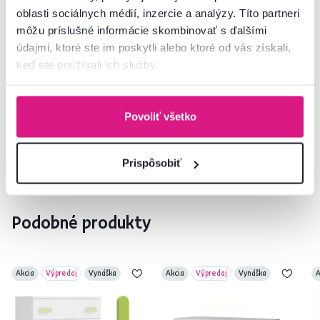
Informácie o balení
oblasti sociálnych médií, inzercie a analýzy. Títo partneri
môžu príslušné informácie skombinovať s ďalšími
údajmi, ktoré ste im poskytli alebo ktoré od vás získali,
keď ste používali ich služby.
Nenašli ste požadované informácie?
Kontaktujte nás a my vám radi poradíme
Povoliť všetko
02/ 40 100 100
Spustiť chat
Prispôsobiť
Podobné produkty
Akcia
Výpredaj
Vynáška
Akcia
Výpredaj
Vynáška
A