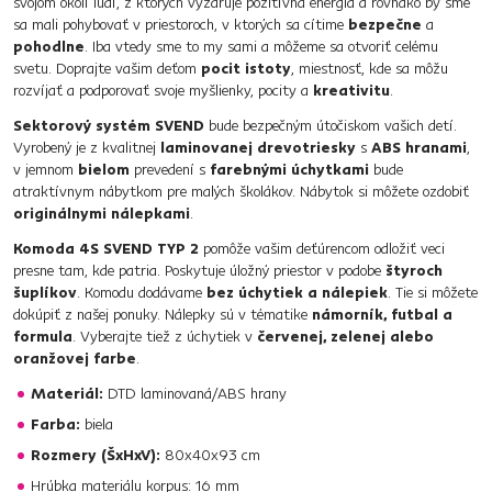
svojom okolí ľudí, z ktorých vyžaruje pozitívna energia a rovnako by sme
sa mali pohybovať v priestoroch, v ktorých sa cítime
bezpečne
a
pohodlne
. Iba vtedy sme to my sami a môžeme sa otvoriť celému
svetu. Doprajte vašim deťom
pocit istoty
, miestnosť, kde sa môžu
rozvíjať a podporovať svoje myšlienky, pocity a
kreativitu
.
Sektorový systém SVEND
bude bezpečným útočiskom vašich detí.
Vyrobený je z kvalitnej
laminovanej drevotriesky
s
ABS hranami
,
v jemnom
bielom
prevedení s
farebnými úchytkami
bude
atraktívnym nábytkom pre malých školákov. Nábytok si môžete ozdobiť
originálnymi nálepkami
.
Komoda 4S SVEND TYP 2
pomôže vašim deťúrencom odložiť veci
presne tam, kde patria. Poskytuje úložný priestor v podobe
štyroch
šuplíkov
. Komodu dodávame
bez úchytiek a nálepiek
. Tie si môžete
dokúpiť z našej ponuky. Nálepky sú v tématike
námorník, futbal a
formula
. Vyberajte tiež z úchytiek v
červenej, zelenej alebo
oranžovej farbe
.
Materiál:
DTD laminovaná/ABS hrany
Farba:
biela
Rozmery (ŠxHxV):
80x40x93 cm
Hrúbka materiálu korpus: 16 mm