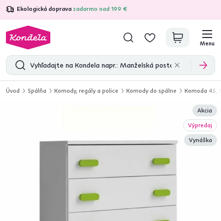
Ekologická doprava
zadarmo nad 199 €
4,7
31 285
overených produktových recenzií
Menu
Úvod
Spálňa
Komody, regály a police
Komody do spálne
Komoda 4S, b
Akcia
Výpredaj
Vynáška