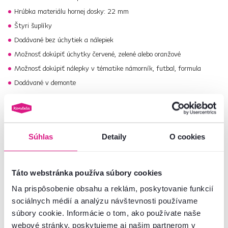
Hrúbka materiálu hornej dosky: 22 mm
Štyri šuplíky
Dodávané bez úchytiek a nálepiek
Možnosť dokúpiť úchytky červené, zelené alebo oranžové
Možnosť dokúpiť nálepky v tématike námorník, futbal, formula
Dodávané v demonte
Zariaďujete celú izbu? Prezrite si aj ďalšie časti zostavy
SVEND
.
Vyberte si z celej našej ponuky
úchytiek
a
nálepiek
.
Súhlas
Detaily
O cookies
Číslo produktu : 0000185916
Táto webstránka používa súbory cookies
Základné parametre
Na prispôsobenie obsahu a reklám, poskytovanie funkcií
sociálnych médií a analýzu návštevnosti používame
Rozmery a špecifikácie
súbory cookie. Informácie o tom, ako používate naše
webové stránky, poskytujeme aj našim partnerom v