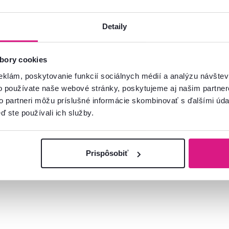
Detaily
bory cookies
eklám, poskytovanie funkcií sociálnych médií a analýzu návšte
o používate naše webové stránky, poskytujeme aj našim partner
to partneri môžu príslušné informácie skombinovať s ďalšími údaj
ď ste používali ich služby.
Prispôsobiť