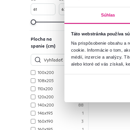
Súhlas
Táto webstránka používa sú
Plocha na
1
Na prispôsobenie obsahu a r
spanie (cm)
cookie. Informácie o tom, ak
médií, inzercie a analýzy. Tí
alebo ktoré od vás získali, ke
100x200
1
108x205
4
110x200
13
120x200
60
140x200
88
146x195
1
160x190
3
160x195
1