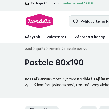
Ekologická doprava
zadarmo nad 199 €
4,7
31 211
overených produktových re
Nábytok
Miestnosti
Záhrada a hobby
Úvod
Spálňa
Postele
Postele 80x190
Postele 80x190
Posteľ 80x190
môže byť tým
najdôležitejším 
vysoký komfort, jednoduchosť, tradičné tvary, alebo 