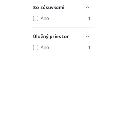
So zásuvkami
Áno
1
Úložný priestor
Áno
1
Bezpečný nákup
Dopra
Zistiť viac
Zisti vi