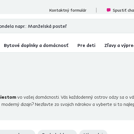
cenzií
Kontaktný formulár
Spustiť ch
Bytové doplnky a domácnosť
Pre deti
Zľavy a výpre
miestom
vo vašej domácnosti. Vás každodenný ostrov oázy sa o v
moderný dizajn? Nezľavte zo svojich nárokov a vyberte si to najlepši