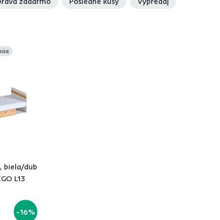
rava zadarmo
Posledné kusy
Výpredaj
kcia
, biela/dub
EGO L13
-16%