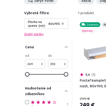
Skryť filter
Akcia
Dop
Vybraté filtre
1
produkt
Plocha na
80x190
Zadarmo
A
spanie (cm):
Výpredaj
Zrušiť všetky
Cena
od
do
€
€
4,6
3
Posteľ komplet
nash, 80x190, 
Hodnotenie od
zákazníkov
299 €
249 €
1