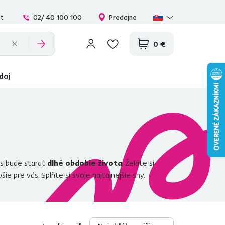
at
02/ 40 100 100
Predajne
0 €
daj
ás bude starať
dlhé obdobie života
. Želáte si
e pre vás. Splňte si svoje najtajnejšie sny.