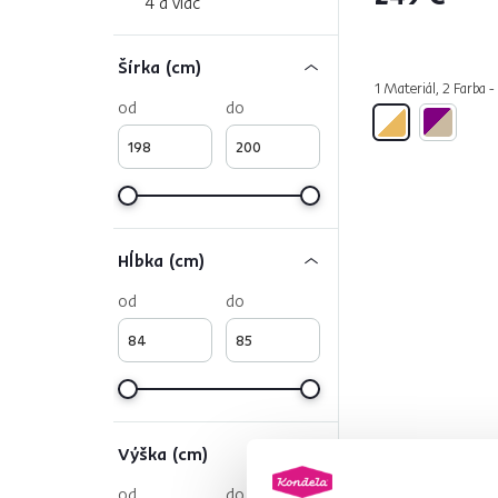
4 a viac
Šírka (cm)
1 Materiál, 2 Farba -
od
do
Hĺbka (cm)
od
do
Výška (cm)
od
do