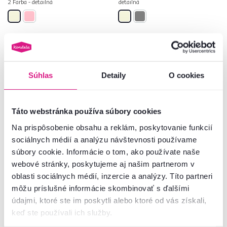
2 Farba - detailná
detailná
Zadarmo
Akcia
Zadarmo
Akcia
Súhlas
Detaily
O cookies
Novinka
Slovenský výrobok
Táto webstránka používa súbory cookies
Na prispôsobenie obsahu a reklám, poskytovanie funkcií
sociálnych médií a analýzu návštevnosti používame
súbory cookie. Informácie o tom, ako používate naše
webové stránky, poskytujeme aj našim partnerom v
4,7
3
4,6
40
oblasti sociálnych médií, inzercie a analýzy. Títo partneri
Posteľ s kovovým roštom a
Posteľ s kovovým roštom a
môžu príslušné informácie skombinovať s ďalšími
úložným priestorom, 140x200,
úložným priestorom, 140x200,
údajmi, ktoré ste im poskytli alebo ktoré od vás získali,
smotanová, CLAUDIA
kašmír, DOLI
keď ste používali ich služby.
799 €
369 €
-17%
-16%
659 €
309 €