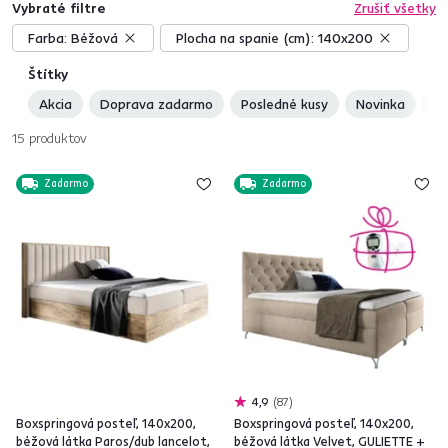
Vybraté filtre
Zrušiť všetky
Farba:
Béžová
Plocha na spanie (cm):
140x200
Štítky
Akcia
Doprava zadarmo
Posledné kusy
Novinka
Sl
15
produktov
Zadarmo
Zadarmo
4,9
87
Boxspringová posteľ, 140x200,
Boxspringová posteľ, 140x200,
béžová látka Paros/dub lancelot,
béžová látka Velvet, GULIETTE +