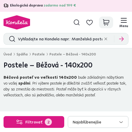
Ekologická doprava
zadarmo nad 199 €
4,7
31 333
overených produktových recenzií
Menu
Úvod
Spálňa
Postele
Postele – Béžová - 140x200
Postele – Béžová - 140x200
Béžová posteľ vo veľkosti 140x200
bude základným nábytkom
vo vašej
spálni
. Pri výbere postele je dôležité zvážiť veľkosť postele tak,
aby sa zmestila do miestnosti. Posteľ môže byť k dispozícii v rôznych
veľkostiach, ako sú jednolôžko, alebo manželská posteľ.
Filtrovať
2
Najobľúbenejšie