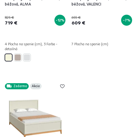
béžová, ALMA
béžová, VALENCI
825 €
655 €
-12%
-7%
719 €
609 €
4 Plocha na spanie (cm), 3 Farba -
7 Plocha na spanie (cm)
detailná
Zadarmo
Akcia