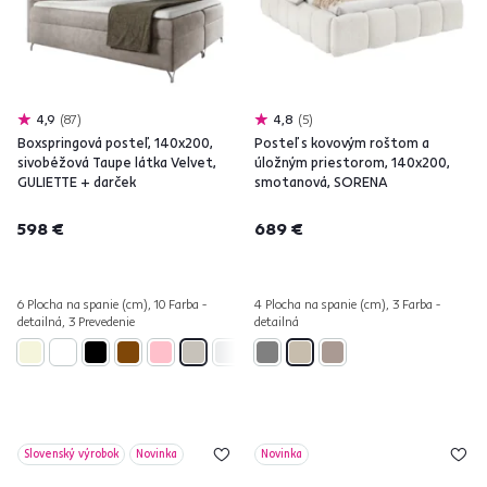
4,9
87
4,8
5
Boxspringová posteľ, 140x200,
Posteľ s kovovým roštom a
sivobéžová Taupe látka Velvet,
úložným priestorom, 140x200,
GULIETTE + darček
smotanová, SORENA
598 €
689 €
6 Plocha na spanie (cm), 10 Farba -
4 Plocha na spanie (cm), 3 Farba -
detailná, 3 Prevedenie
detailná
Slovenský výrobok
Novinka
Novinka