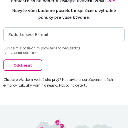
Prihláste sa na odber a získajte uvítaciu zľavu
-5 %
.
Navyše vám budeme posielať inšpirácie a výhodné
ponuky pre vaše bývanie.
Súhlasím s posielaním pravidelného newslettra
na uvedenú adresu.*
Odoberať
Chcete o všetkom vedieť ako prvý? Nastavte si doručovanie našich
e‑mailov tak, aby vám nič neušlo.
Návod nájdete tu
.