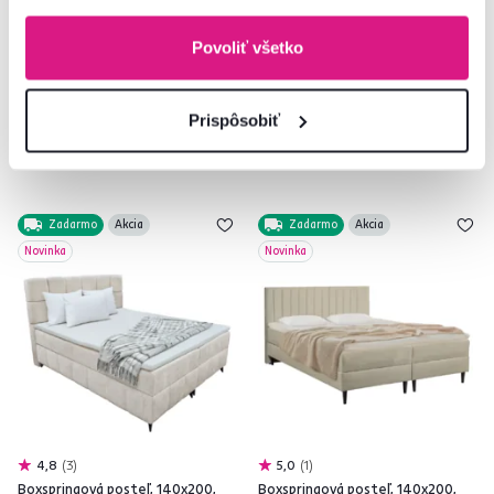
Povoliť všetko
4 Plocha na spanie (cm), 3 Farba -
5 Plocha na spanie (cm), 6 Farba -
detailná
detailná
Prispôsobiť
Zadarmo
Akcia
Zadarmo
Akcia
Novinka
Novinka
4,8
3
5,0
1
Boxspringová posteľ, 140x200,
Boxspringová posteľ, 140x200,