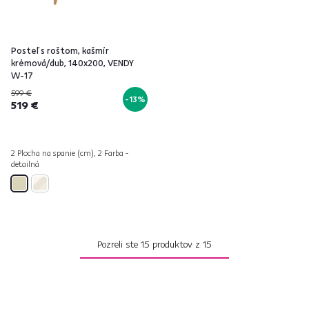
Posteľ s roštom, kašmír
krémová/dub, 140x200, VENDY
W-17
599 €
-13%
519 €
2 Plocha na spanie (cm), 2 Farba -
detailná
Pozreli ste
15
produktov z
15