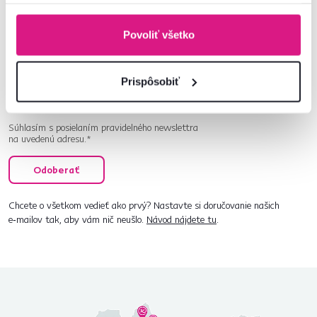
Prihláste sa na odber a získajte uvítaciu zľavu
-5 %
.
Navyše vám budeme posielať inšpirácie a výhodné
Povoliť všetko
ponuky pre vaše bývanie.
Prispôsobiť
Súhlasím s posielaním pravidelného newslettra
na uvedenú adresu.*
Odoberať
Chcete o všetkom vedieť ako prvý? Nastavte si doručovanie našich
e‑mailov tak, aby vám nič neušlo.
Návod nájdete tu
.