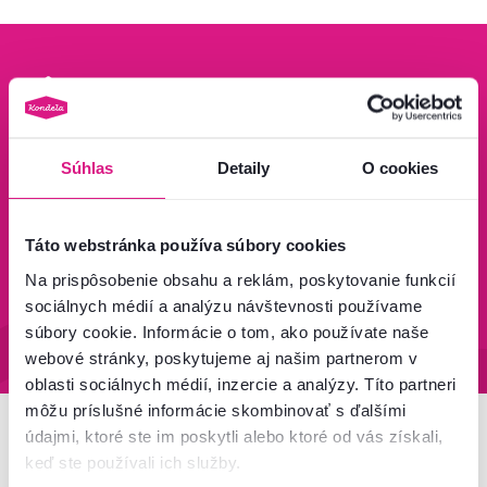
Bezpečný nákup
Doprava od 199 €
zadarmo
Súhlas
Detaily
O cookies
Zistiť viac
Zisti viac
Táto webstránka používa súbory cookies
Na prispôsobenie obsahu a reklám, poskytovanie funkcií
95 % tovaru na sklade
Vrátenie tovaru do 60 dní
sociálnych médií a analýzu návštevnosti používame
súbory cookie. Informácie o tom, ako používate naše
Zistiť viac
Zistiť viac
webové stránky, poskytujeme aj našim partnerom v
oblasti sociálnych médií, inzercie a analýzy. Títo partneri
môžu príslušné informácie skombinovať s ďalšími
údajmi, ktoré ste im poskytli alebo ktoré od vás získali,
Newsletter
keď ste používali ich služby.