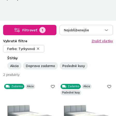
Filtrovať
1
Najobľúbenejšie
Vybraté filtre
Zrušiť všetky
Farba:
Tyrkysová
Štítky
Akcia
Doprava zadarmo
Posledné kusy
2
produkty
Zadarmo
Akcia
Zadarmo
Akcia
Posledné kusy