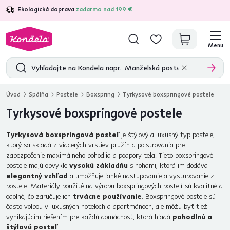
Ekologická doprava
zadarmo nad 199 €
4,7
31 157
overených produktových recenzií
Menu
Úvod
Spálňa
Postele
Boxspring
Tyrkysové boxspringové postele
Tyrkysové boxspringové postele
Tyrkysová boxspringová posteľ
je štýlový a luxusný typ postele,
ktorý sa skladá z viacerých vrstiev pružín a polstrovania pre
zabezpečenie maximálneho pohodlia a podpory tela. Tieto boxspringové
postele majú obvykle
vysokú základňu
s nohami, ktorá im dodáva
elegantný vzhľad
a umožňuje ľahké nastupovanie a vystupovanie z
postele. Materiály použité na výrobu boxspringových postelí sú kvalitné a
odolné, čo zaručuje ich
trvácne používanie
. Boxspringové postele sú
často volbou v luxusných hoteloch a apartmánoch, ale môžu byť tiež
vynikajúcim riešením pre každú domácnosť, ktorá hľadá
pohodlnú a
štýlovú posteľ
.