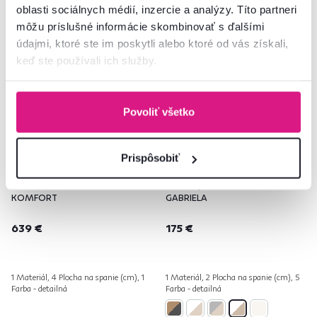
Zadarmo
Produkt roku
Slovenský výrobok
oblasti sociálnych médií, inzercie a analýzy. Títo partneri
môžu príslušné informácie skombinovať s ďalšími
údajmi, ktoré ste im poskytli alebo ktoré od vás získali,
keď ste používali ich služby.
Povoliť všetko
4,7
44
4,7
63
Prispôsobiť
Boxspringová posteľ 140x200,
Manželská posteľ, dub
sivohnedá TAUPE, FERATA TV
sonoma/biela, 180x200,
KOMFORT
GABRIELA
639 €
175 €
1 Materiál, 4 Plocha na spanie (cm), 1
1 Materiál, 2 Plocha na spanie (cm), 5
Farba - detailná
Farba - detailná