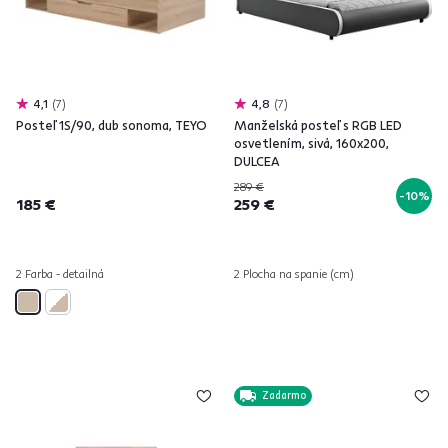
4,1
7
4,8
7
Posteľ 1S/90, dub sonoma, TEYO
Manželská posteľ s RGB LED
osvetlením, sivá, 160x200,
DULCEA
289 €
-10%
185 €
259 €
2 Farba - detailná
2 Plocha na spanie (cm)
Zadarmo