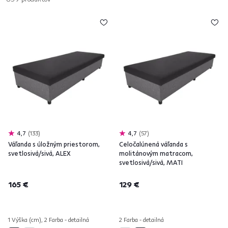
4,7
133
4,7
57
Váľanda s úložným priestorom,
Celočalúnená váľanda s
svetlosivá/sivá, ALEX
molitánovým matracom,
svetlosivá/sivá, MATI
165 €
129 €
1 Výška (cm), 2 Farba - detailná
2 Farba - detailná