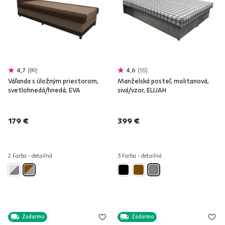
4,7
89
4,6
55
Váľanda s úložným priestorom,
Manželská posteľ, molitanová,
svetlohnedá/hnedá, EVA
sivá/vzor, ELIJAH
179 €
399 €
2 Farba - detailná
3 Farba - detailná
Zadarmo
Zadarmo