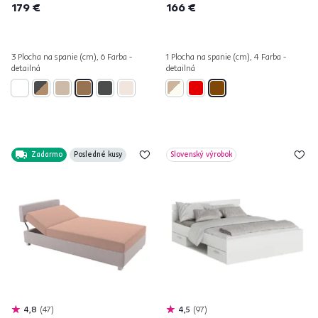
179 €
166 €
3 Plocha na spanie (cm), 6 Farba -
1 Plocha na spanie (cm), 4 Farba -
detailná
detailná
Zadarmo
Posledné kusy
Slovenský výrobok
4,8
47
4,5
97