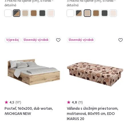
3 Plocha na spanie (cm), 6 Farba -
3 Plocha na spanie (cm), 6 Farba -
detailná
detailná
Výpredaj
Slovenský výrobok
Slovenský výrobok
4,5
97
4,8
11
Posteľ, 160x200, dub wotan,
Váľanda s úložným priestorom,
MICHIGAN NEW
molitanová, 80x195 cm, EDO
IKARUS 20