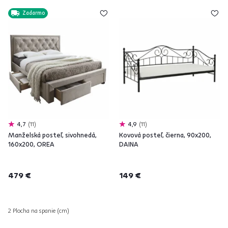
Zadarmo
4,7
11
4,9
11
Manželská posteľ, sivohnedá,
Kovová posteľ, čierna, 90x200,
160x200, OREA
DAINA
479 €
149 €
2 Plocha na spanie (cm)