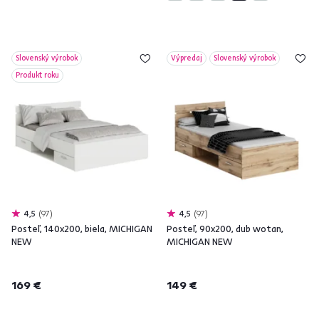
Slovenský výrobok
Výpredaj
Slovenský výrobok
Produkt roku
4,5
97
4,5
97
Posteľ, 140x200, biela, MICHIGAN
Posteľ, 90x200, dub wotan,
NEW
MICHIGAN NEW
169 €
149 €