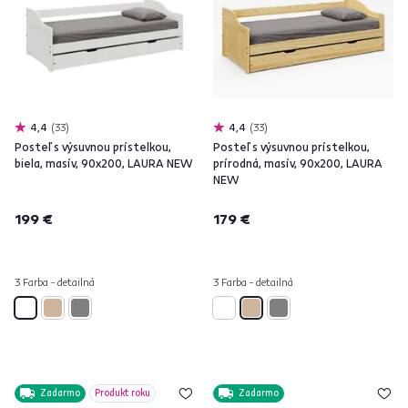
4,4
33
4,4
33
Posteľ s výsuvnou prístelkou,
Posteľ s výsuvnou prístelkou,
biela, masív, 90x200, LAURA NEW
prírodná, masív, 90x200, LAURA
NEW
199 €
179 €
3 Farba - detailná
3 Farba - detailná
Zadarmo
Produkt roku
Zadarmo