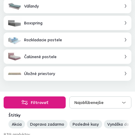
prírodných materiálov
? U nás určite nájdete tú správnu kombináciu
Váľandy
nábytku a okrem toho aj množstvo doplnkov,
matracov a roštov
.
Boxspring
Rozkladacie postele
Čalúnené postele
Úložné priestory
Filtrovať
Najobľúbenejšie
Štítky
Akcia
Doprava zadarmo
Posledné kusy
Vynáška do by
839
produktov