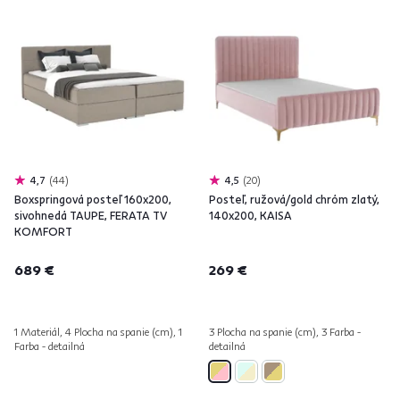
4,7
44
4,5
20
Boxspringová posteľ 160x200,
Posteľ, ružová/gold chróm zlatý,
sivohnedá TAUPE, FERATA TV
140x200, KAISA
KOMFORT
689 €
269 €
1 Materiál, 4 Plocha na spanie (cm), 1
3 Plocha na spanie (cm), 3 Farba -
Farba - detailná
detailná