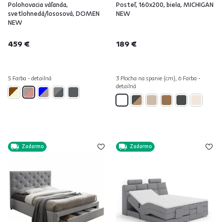
Polohovacia váľanda,
Posteľ, 160x200, biela, MICHIGAN
svetlohnedá/lososová, DOMEN
NEW
NEW
459 €
189 €
5 Farba - detailná
3 Plocha na spanie (cm), 6 Farba -
detailná
Zadarmo
Zadarmo