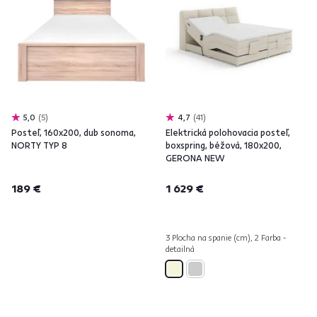
5,0
5
4,7
41
Posteľ, 160x200, dub sonoma,
Elektrická polohovacia posteľ,
NORTY TYP 8
boxspring, béžová, 180x200,
GERONA NEW
189 €
1 629 €
3 Plocha na spanie (cm), 2 Farba -
detailná