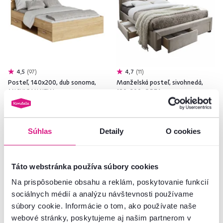
4,5
97
4,7
11
Posteľ, 140x200, dub sonoma,
Manželská posteľ, sivohnedá,
MICHIGAN NEW
180x200, OREA
169 €
489 €
Súhlas
Detaily
O cookies
3 Plocha na spanie (cm), 6 Farba -
2 Plocha na spanie (cm)
detailná
Táto webstránka používa súbory cookies
Na prispôsobenie obsahu a reklám, poskytovanie funkcií
sociálnych médií a analýzu návštevnosti používame
súbory cookie. Informácie o tom, ako používate naše
webové stránky, poskytujeme aj našim partnerom v