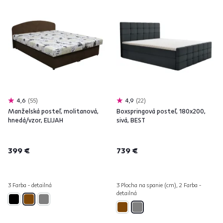
4,6
55
4,9
22
Manželská posteľ, molitanová,
Boxspringová posteľ, 180x200,
hnedá/vzor, ELIJAH
sivá, BEST
399 €
739 €
3 Farba - detailná
3 Plocha na spanie (cm), 2 Farba -
detailná