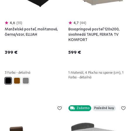
4,6
55
4,7
44
Manželská posteľ, molitanová,
Boxspringová posteľ 120x200,
čierna/vzor, ELIJAH
sivohnedá TAUPE, FERATA TV
KOMFORT
399 €
599 €
3 Farba - detailná
1 Materiál, 4 Plocha na spanie (cm), 1
Farba - detailná
Zadarmo
Posledné kusy