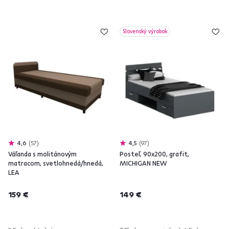
Slovenský výrobok
4,6
57
4,5
97
Váľanda s molitánovým
Posteľ, 90x200, grafit,
matracom, svetlohnedá/hnedá,
MICHIGAN NEW
LEA
159 €
149 €