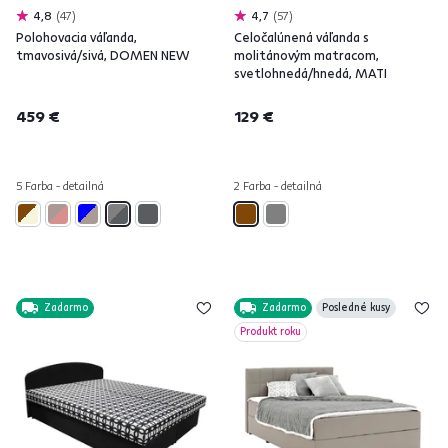
4,8
47
4,7
57
Polohovacia váľanda,
Celočalúnená váľanda s
tmavosivá/sivá, DOMEN NEW
molitánovým matracom,
svetlohnedá/hnedá, MATI
459 €
129 €
5 Farba - detailná
2 Farba - detailná
Zadarmo
Zadarmo
Posledné kusy
Produkt roku