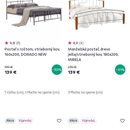
4,8
8
4,9
4
Posteľ s roštom, strieborný kov,
Manželská posteľ, drevo
160x200, DORADO NEW
jelša/strieborný kov, 180x200,
MIRELA
199 €
239 €
-30%
-41%
139 €
139 €
1 Výška (cm), 1 Plocha na spanie (cm)
3 Plocha na spanie (cm)
Akcia
Výpredaj
Akcia
Výpredaj