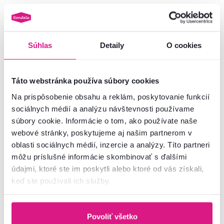
Akcia
Výpredaj
Akcia
Súhlas
Detaily
O cookies
Táto webstránka používa súbory cookies
Na prispôsobenie obsahu a reklám, poskytovanie funkcií
sociálnych médií a analýzu návštevnosti používame
súbory cookie. Informácie o tom, ako používate naše
webové stránky, poskytujeme aj našim partnerom v
4,9
3
oblasti sociálnych médií, inzercie a analýzy. Títo partneri
Posteľ, zlatý náter, 160x200,
Manželská posteľ s roštom, dub
môžu príslušné informácie skombinovať s ďalšími
ZAHARA
rustikal/kov, 180x200, ANEYA
údajmi, ktoré ste im poskytli alebo ktoré od vás získali,
keď ste používali ich služby.
149 €
185 €
-33%
-5%
99 €
175 €
Povoliť všetko
2 Plocha na spanie (cm)