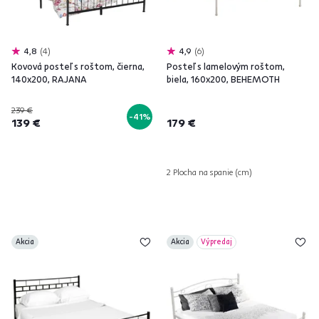
4,8
4
4,9
6
Kovová posteľ s roštom, čierna,
Posteľ s lamelovým roštom,
140x200, RAJANA
biela, 160x200, BEHEMOTH
239 €
-41%
139 €
179 €
2 Plocha na spanie (cm)
Akcia
Akcia
Výpredaj