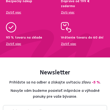
Bezpečný nákup
Doprava od 199 €
zadarmo
Zistiť viac
Zisti viac
95 % tovaru na sklade
Vrátenie tovaru do 60 dní
Zistiť viac
Zistiť viac
Newsletter
Prihláste sa na odber a získajte uvítaciu zľavu
-5 %
.
Navyše vám budeme posielať inšpirácie a výhodné
ponuky pre vaše bývanie.