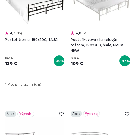
4,7
16
4,8
9
Posteľ, čierna, 180x200, TAJGI
Posteľ kovová s lamelovým
roštom, 180x200, biela, BRITA
NEW
199 €
209 €
-30%
-47%
139 €
109 €
4 Plocha na spanie (cm)
Akcia
Výpredaj
Akcia
Výpredaj