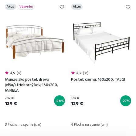
Akcia
Výpredaj
Akcia
4,9
4
4,7
16
Manželská posteľ, drevo
Posteľ, čierna, 160x200, TAJGI
jelša/strieborný kov, 160x200,
MIRELA
239 €
179 €
-46%
-27%
129 €
129 €
3 Plocha na spanie (cm)
4 Plocha na spanie (cm)