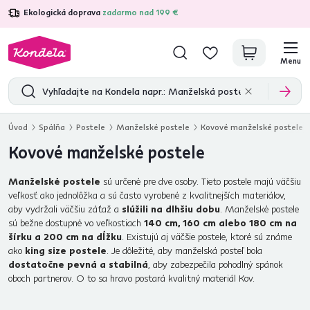
Ekologická doprava
zadarmo nad 199 €
4,7
31 211
overených produktových recenzií
Menu
Úvod
Spálňa
Postele
Manželské postele
Kovové manželské postele
Kovové manželské postele
Manželské postele
sú určené pre dve osoby. Tieto postele majú väčšiu
veľkosť ako jednolôžka a sú často vyrobené z kvalitnejších materiálov,
aby vydržali väčšiu záťaž a
slúžili na dlhšiu dobu
. Manželské postele
sú bežne dostupné vo veľkostiach
140 cm, 160 cm alebo 180 cm na
šírku a 200 cm na dĺžku
. Existujú aj väčšie postele, ktoré sú známe
ako
king size postele
. Je dôležité, aby manželská posteľ bola
dostatočne pevná a stabilná
, aby zabezpečila pohodlný spánok
oboch partnerov. O to sa hravo postará kvalitný materiál Kov.