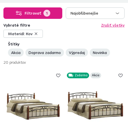
Filtrovať
1
Najobľúbenejšie
Vybraté filtre
Zrušiť všetky
Materiál:
Kov
Štítky
Akcia
Doprava zadarmo
Výpredaj
Novinka
20
produktov
Zadarmo
Akcia