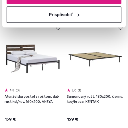
Prispôsobiť
4,9
3
5,0
1
Manželská posteľ s roštom, dub
Samonosný rošt, 180x200, čierna,
rustikal/kov, 160x200, ANEYA
kov/breza, KENTAK
159 €
159 €