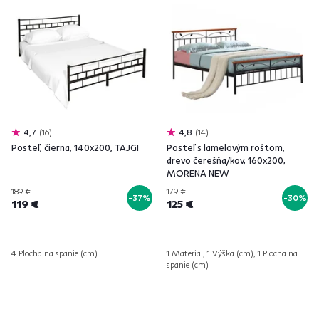
4,7
16
4,8
14
Posteľ, čierna, 140x200, TAJGI
Posteľ s lamelovým roštom,
drevo čerešňa/kov, 160x200,
MORENA NEW
189 €
179 €
-37%
-30%
119 €
125 €
4 Plocha na spanie (cm)
1 Materiál, 1 Výška (cm), 1 Plocha na
spanie (cm)