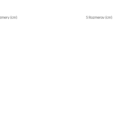
zmery (cm)
5 Rozmerov (cm)
va od 199 € zadarmo
95 % tovaru na sklade
ac
Zistiť viac