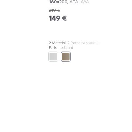
160x200, ATALAYA
219 €
-31%
149 €
2 Materiál, 2 Plocha na spanie (cm), 2
Farba - detailná