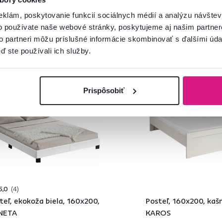
eklám, poskytovanie funkcií sociálnych médií a analýzu návšte
o používate naše webové stránky, poskytujeme aj našim partner
to partneri môžu príslušné informácie skombinovať s ďalšími údaj
ď ste používali ich služby.
ia
Výpredaj
Novinka
Prispôsobiť
5,0
4
teľ, ekokoža biela, 160x200,
Posteľ, 160x200, kašm
NETA
KAROS