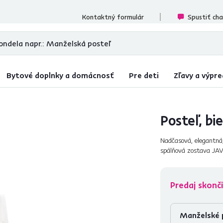
ecenzií
Kontaktný formulár
Spustiť ch
Bytové doplnky a domácnosť
Pre deti
Zľavy a výpre
Posteľ, bi
Nadčasová, elegantná,
spálňová zostava JAVA
Vyrobená je z masívne
Predaj skonči
Manželské 