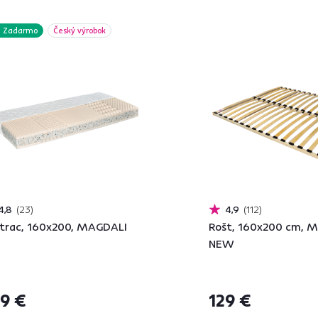
Zadarmo
Český výrobok
4,8
23
4,9
112
rac, 160x200, MAGDALI
Rošt, 160x200 cm,
NEW
9 €
129 €