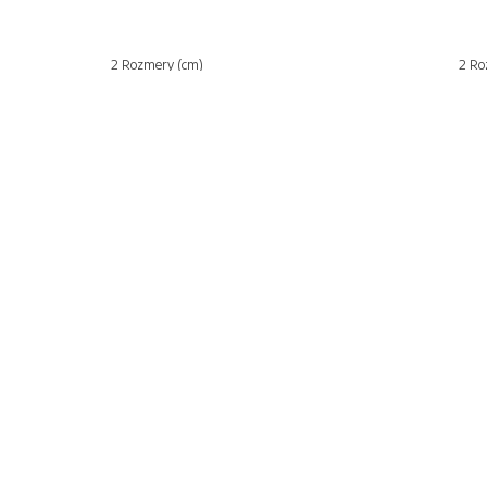
2 Rozmery (cm)
2 Ro
Bezpečný nákup
Dopra
Zistiť viac
Zisti vi