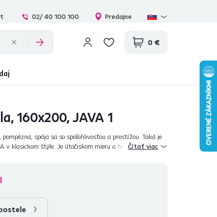
at
02/ 40 100 100
Predajne
0 €
daj
ela, 160x200, JAVA 1
 pompézna, spája sa so spoľahlivosťou a prestížou. Taká je
 v klasickom štýle. Je útočiskom mieru a harmónie.
Čítať viac
ho dreva v komb...
l
postele