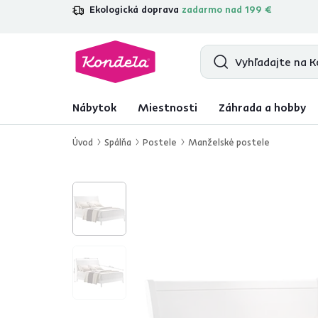
Ekologická doprava
zadarmo nad 199 €
4,7
31 285
overených produktových r
Nábytok
Miestnosti
Záhrada a hobby
Úvod
Spálňa
Postele
Manželské postele