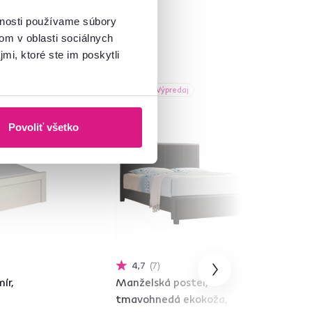
vnosti používame súbory
om v oblasti sociálnych
mi, ktoré ste im poskytli
Akcia
Výpredaj
Povoliť všetko
4,7
7
ír,
Manželská posteľ,
tmavohnedá ekokoža,