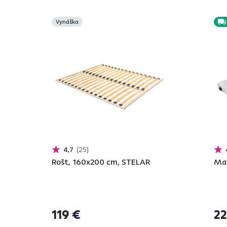
Vynáška
4,7
25
Rošt, 160x200 cm, STELAR
Mat
119 €
22