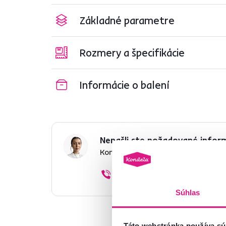
Základné parametre
Rozmery a špecifikácie
Informácie o balení
Nenašli ste požadované infor
Kontaktujte nás a my vám radi p
02/ 40 100 100
Súhlas
Táto webstránka používa sú