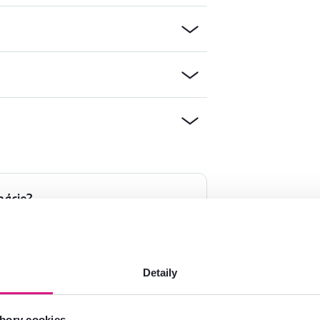
mácie?
oradíme
Spustiť chat
Detaily
bory cookies