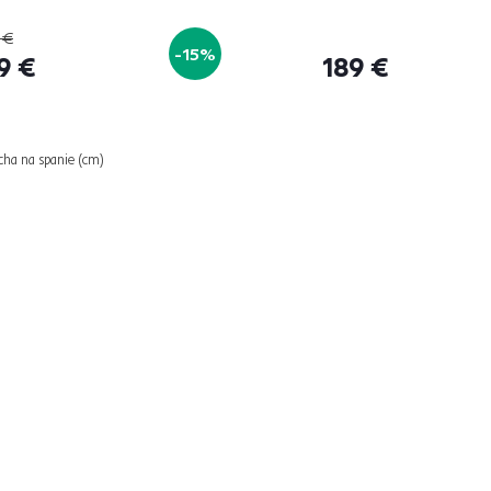
 €
-15%
9 €
189 €
ocha na spanie (cm)