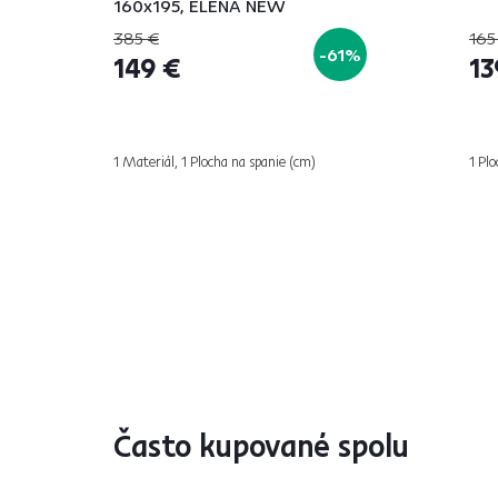
160x195, ELENA NEW
385 €
165
-61%
149 €
13
1 Materiál, 1 Plocha na spanie (cm)
1 Pl
Často kupované spolu