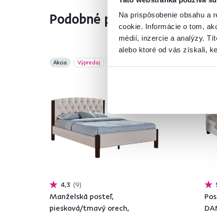
Podobné produkty
Na prispôsobenie obsahu a r
cookie. Informácie o tom, ak
médií, inzercie a analýzy. Tí
alebo ktoré od vás získali, ke
Akcia
Výpredaj
Akc
4,3
9
Manželská posteľ,
Pos
piesková/tmavý orech,
DA