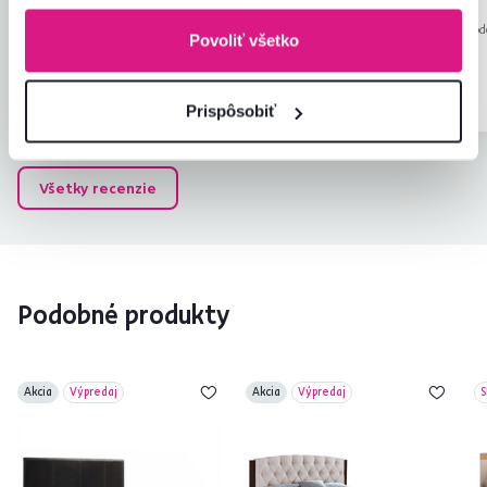
Slovensko
Slovensko
Recenzia pre rovnaký mod
Povoliť všetko
prevedení
.
Overený nákup
Overený nákup
Prispôsobiť
Všetky recenzie
Podobné produkty
Akcia
Výpredaj
Akcia
Výpredaj
S