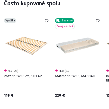
Často kupované spolu
Vynáška
Zadarmo
Český výrobok
4,7
25
4,8
23
Rošt, 160x200 cm, STELAR
Matrac, 160x200, MAGDALI
R
N
119 €
229 €
1