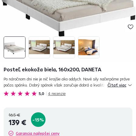
Posteľ, ekokoža biela, 160x200, DANETA
Po náročnom dni nie je nič krajšie ako oddych. Nové sily načerpáme práve
počas spánku. Dobrý spánok však zaručuje dobrá a kvalitná posteľ.
Čítať viac
DANETA neponúka iba funkčnosť, ale aj štýlový elegantný vzh...
5,0
4
recenzie
165 €
-15%
139 €
Garancia najlepšej ceny