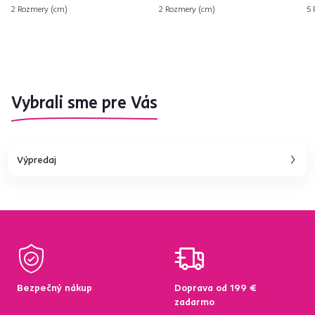
2 Rozmery (cm)
2 Rozmery (cm)
5 
Vybrali sme pre Vás
Výpredaj
Bezpečný nákup
Doprava od 199 €
zadarmo