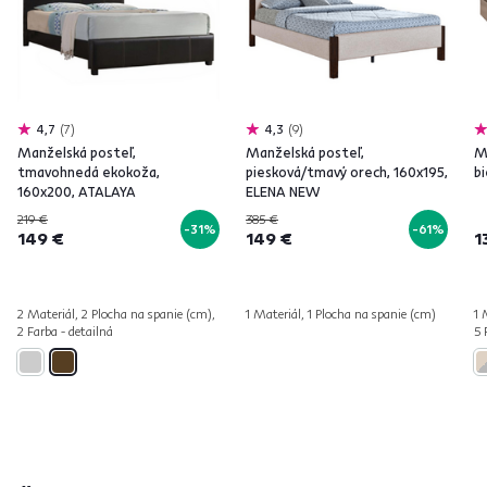
4,7
7
4,3
9
Manželská posteľ,
Manželská posteľ,
M
tmavohnedá ekokoža,
piesková/tmavý orech, 160x195,
b
160x200, ATALAYA
ELENA NEW
219 €
385 €
-31%
-61%
149 €
149 €
1
2 Materiál, 2 Plocha na spanie (cm),
1 Materiál, 1 Plocha na spanie (cm)
1 
2 Farba - detailná
5 