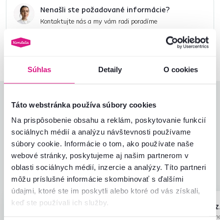
Nenašli ste požadované informácie?
Kontaktujte nás a my vám radi poradíme
02/ 40 100 100
Spustiť chat
Súhlas
Detaily
O cookies
Hodnotenia produktu
Táto webstránka používa súbory cookies
Na prispôsobenie obsahu a reklám, poskytovanie funkcií
Jednoduchosť montáže
5,0
sociálnych médií a analýzu návštevnosti používame
5,0
Kvalita výrobku
5,0
súbory cookie. Informácie o tom, ako používate naše
Zodpovedá očakávaniam
5,0
webové stránky, poskytujeme aj našim partnerom v
4
recenzie
Zabalenie výrobku
5,0
oblasti sociálnych médií, inzercie a analýzy. Títo partneri
Pomer hodnoty a ceny
5,0
môžu príslušné informácie skombinovať s ďalšími
údajmi, ktoré ste im poskytli alebo ktoré od vás získali,
keď ste používali ich služby.
Olga P.
Miroslava Z
hviezdičiek
5
O
M
13.12.2024, Rohovce,
26.2.2024, Hun