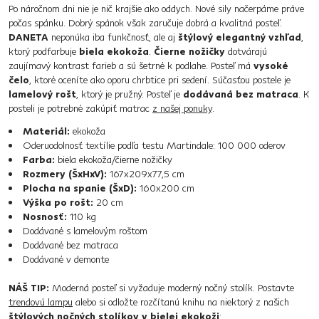
Po náročnom dni nie je nič krajšie ako oddych. Nové sily načerpáme práve
počas spánku. Dobrý spánok však zaručuje dobrá a kvalitná posteľ.
DANETA
neponúka iba funkčnosť, ale aj
štýlový elegantný vzhľad
,
ktorý podfarbuje
biela ekokoža
.
Čierne nožičky
dotvárajú
zaujímavý kontrast farieb a sú šetrné k podlahe. Posteľ má
vysoké
čelo
, ktoré oceníte ako oporu chrbtice pri sedení. Súčasťou postele je
lamelový rošt
, ktorý je pružný. Posteľ je
dodávaná bez matraca
. K
posteli je potrebné zakúpiť matrac
z našej ponuky
.
Materiál:
ekokoža
Oderuodolnosť textílie podľa testu Martindale: 100 000 oderov
Farba:
biela ekokoža/čierne nožičky
Rozmery (ŠxHxV):
167x209x77,5 cm
Plocha na spanie (ŠxD):
160x200 cm
Výška po rošt:
20 cm
Nosnosť:
110 kg
Dodávané s lamelovým roštom
Dodávané bez matraca
Dodávané v demonte
NÁŠ TIP:
Moderná posteľ si vyžaduje moderný nočný stolík. Postavte
trendovú lampu
alebo si odložte rozčítanú knihu na niektorý z našich
štýlových nočných stolíkov v bielej ekokoži
: