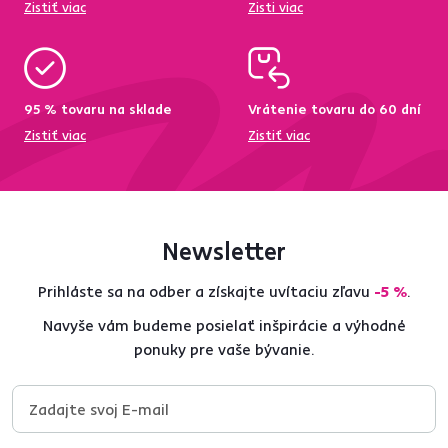
Zistiť viac
Zisti viac
95 % tovaru na sklade
Vrátenie tovaru do 60 dní
Zistiť viac
Zistiť viac
Newsletter
Prihláste sa na odber a získajte uvítaciu zľavu
-5 %
.
Navyše vám budeme posielať inšpirácie a výhodné
ponuky pre vaše bývanie.