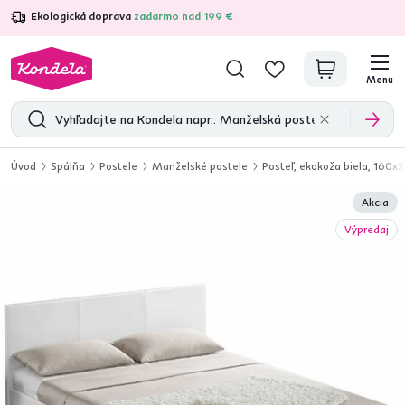
Ekologická doprava
zadarmo nad 199 €
4,7
31 157
overených produktových recenzií
Menu
Úvod
Spálňa
Postele
Manželské postele
Posteľ, ekokoža biela, 160
Akcia
Výpredaj