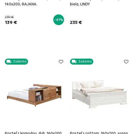
140x200, RAJANA
biela, LINDY
239 €
-41%
139 €
235 €
Zadarmo
Zadarmo
Posteľ s komodou, dub, 160x200,
Posteľ s roštom, 160x200, sosna