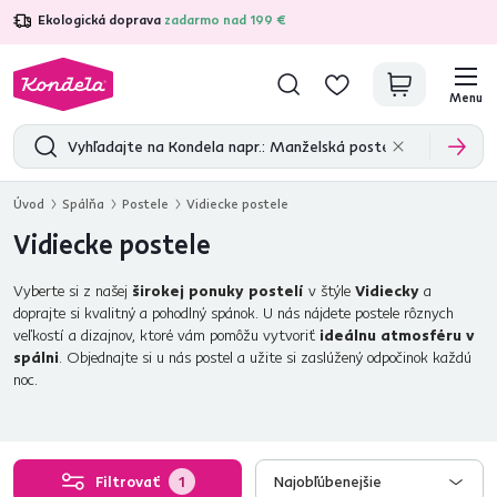
Ekologická doprava
zadarmo nad 199 €
4,7
31 211
overených produktových recenzií
Menu
Úvod
Spálňa
Postele
Vidiecke postele
Vidiecke postele
Vyberte si z našej
širokej ponuky postelí
v štýle
Vidiecky
a
doprajte si kvalitný a pohodlný spánok. U nás nájdete postele rôznych
veľkostí a dizajnov, ktoré vám pomôžu vytvoriť
ideálnu atmosféru v
spálni
. Objednajte si u nás postel a užite si zaslúžený odpočinok každú
noc.
Filtrovať
1
Najobľúbenejšie