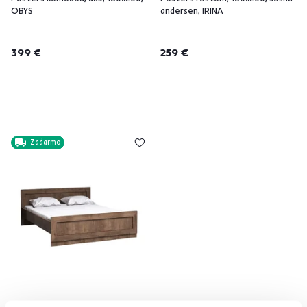
OBYS
andersen, IRINA
399 €
259 €
Zadarmo
Posteľ, 160x200, dub lefkas,