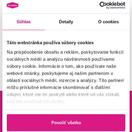
TEDY TYP T20
Súhlas
Detaily
O cookies
295 €
Táto webstránka používa súbory cookies
Na prispôsobenie obsahu a reklám, poskytovanie funkcií
sociálnych médií a analýzu návštevnosti používame
Pozreli ste
5
produktov z
5
súbory cookie. Informácie o tom, ako používate naše
webové stránky, poskytujeme aj našim partnerom v
oblasti sociálnych médií, inzercie a analýzy. Títo partneri
môžu príslušné informácie skombinovať s ďalšími
údajmi, ktoré ste im poskytli alebo ktoré od vás získali,
keď ste používali ich služby.
Povoliť všetko
Bezpečný nákup
Doprava od 199 €
zadarmo