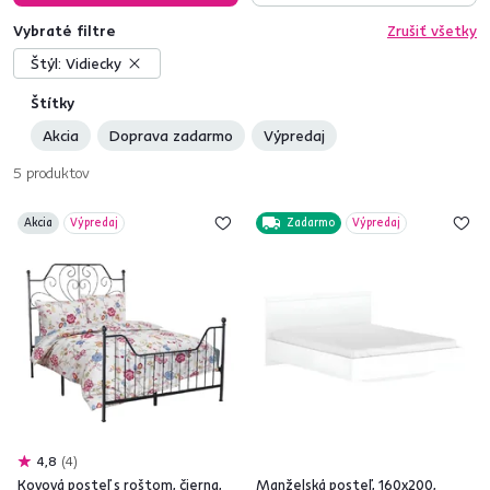
Vybraté filtre
Zrušiť všetky
Štýl:
Vidiecky
Štítky
Akcia
Doprava zadarmo
Výpredaj
5
produktov
Akcia
Výpredaj
Zadarmo
Výpredaj
4,8
4
Kovová posteľ s roštom, čierna,
Manželská posteľ, 160x200,