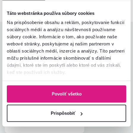
Táto webstránka používa súbory cookies
Na prispôsobenie obsahu a reklám, poskytovanie funkcií
sociálnych médií a analýzu návštevnosti používame
Hodnotenia produktu
súbory cookie. Informácie o tom, ako používate naše
webové stránky, poskytujeme aj našim partnerom v
Jednoduchosť montáže
5,0
oblasti sociálnych médií, inzercie a analýzy. Títo partneri
5,0
Kvalita výrobku
5,0
môžu príslušné informácie skombinovať s ďalšími
Zodpovedá očakávaniam
5,0
údajmi, ktoré ste im poskytli alebo ktoré od vás získali,
1
recenzia
Zabalenie výrobku
5,0
keď ste používali ich služby.
Pomer hodnoty a ceny
5,0
Povoliť všetko
Jana T.
hviezdičiek
5
J
29.5.2023, Nová Baňa,
Slovensko
Prispôsobiť
Overený nákup