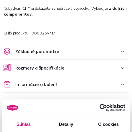
Nábytkom CITY si dokážete zariadiť celú obývačku. Vyberajte
z ďalších
komponentov
.
Číslo produktu : 0000239417
Základné parametre
Rozmery a špecifikácie
Informácie o balení
Nenašli ste požadované informácie?
Kontaktujte nás a my vám radi poradíme
Súhlas
Detaily
O cookies
02/ 40 100 100
Spustiť chat