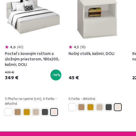
4,6
40
4,5
18
Posteľ s kovovým roštom a
Nočný stolík, kašmír, DOLI
R
úložným priestorom, 180x200,
na
kašmír, DOLI
409 €
-14%
349 €
45 €
2
5 Plocha na spanie (cm), 6 Farba -
6 Farba - detailná
detailná