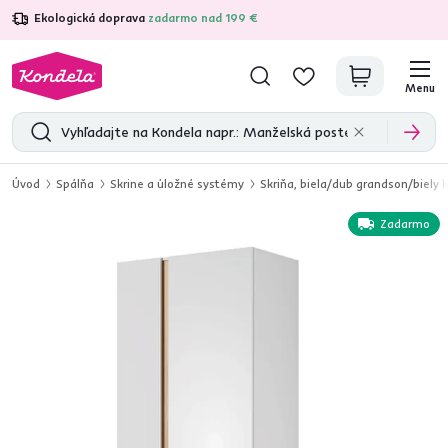
Ekologická doprava
zadarmo nad 199 €
4,7
31 157
overených produktových recenzií
Menu
Úvod
Spálňa
Skrine a úložné systémy
Skriňa, biela/dub grandson/biely l
Zadarmo