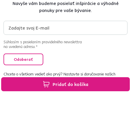
Navyše vám budeme posielať inšpirácie a výhodné
ponuky pre vaše bývanie.
Súhlasím s posielaním pravidelného newslettra
na uvedenú adresu.*
Odoberať
Chcete o všetkom vedieť ako prvý? Nastavte si doručovanie našich
e‑mailov tak, aby vám nič neušlo.
Návod nájdete tu
.
Pridať do košíka