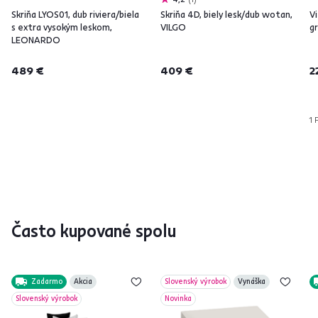
Skriňa LYOS01, dub riviera/biela
Skriňa 4D, biely lesk/dub wotan,
Vi
s extra vysokým leskom,
VILGO
gr
LEONARDO
489 €
409 €
2
1 
Často kupované spolu
Zadarmo
Akcia
Slovenský výrobok
Vynáška
Slovenský výrobok
Novinka