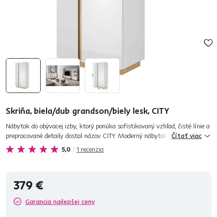
Skriňa, biela/dub grandson/biely lesk, CITY
Nábytok do obývacej izby, ktorý ponúka sofistikovaný vzhľad, čisté línie a
prepracované detaily dostal názov CITY. Moderný nábytok, ktorý premení
Čítať viac
vzhľad vašej obývačky akoby lusknutím prsta. Dožičte...
5,0
1
recenzia
379 €
Garancia najlepšej ceny