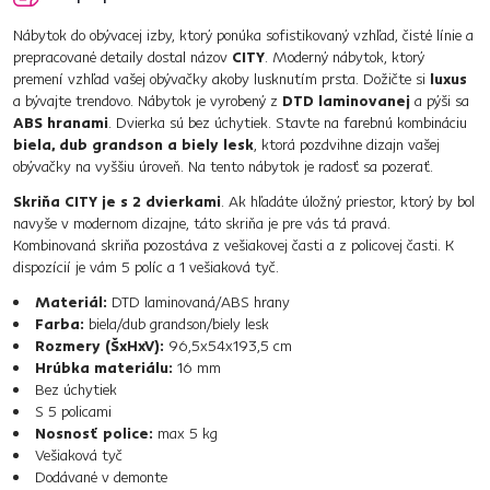
Nábytok do obývacej izby, ktorý ponúka sofistikovaný vzhľad, čisté línie a
prepracované detaily dostal názov
CITY
. Moderný nábytok, ktorý
premení vzhľad vašej obývačky akoby lusknutím prsta. Dožičte si
luxus
a bývajte trendovo. Nábytok je vyrobený z
DTD laminovanej
a pýši sa
ABS hranami
. Dvierka sú bez úchytiek. Stavte na farebnú kombináciu
biela, dub grandson a biely lesk
, ktorá pozdvihne dizajn vašej
obývačky na vyššiu úroveň. Na tento nábytok je radosť sa pozerať.
Skriňa CITY je s 2 dvierkami
. Ak hľadáte úložný priestor, ktorý by bol
navyše v modernom dizajne, táto skriňa je pre vás tá pravá.
Kombinovaná skriňa pozostáva z vešiakovej časti a z policovej časti. K
dispozícií je vám 5 políc a 1 vešiaková tyč.
Materiál:
DTD laminovaná/ABS hrany
Farba:
biela/dub grandson/biely lesk
Rozmery (ŠxHxV):
96,5x54x193,5 cm
Hrúbka materiálu:
16 mm
Bez úchytiek
S 5 policami
Nosnosť police:
max 5 kg
Vešiaková tyč
Dodávané v demonte