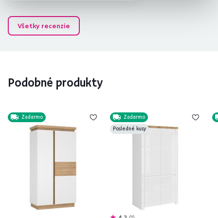
Všetky recenzie
Podobné produkty
Zadarmo
Zadarmo
Posledné kusy
4,2
1