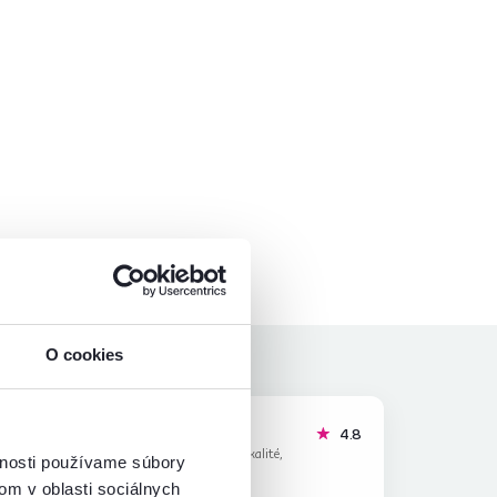
O cookies
Julia O.
hviezdičiek
hviezdičky
5
4.8
J
28.6.2026, Skalité,
vnosti používame súbory
Slovensko
om v oblasti sociálnych