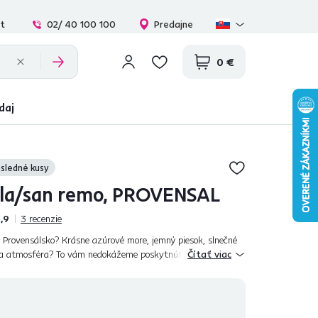
at
02/ 40 100 100
Predajne
0 €
daj
sledné kusy
iela/san remo, PROVENSAL
,9
3
recenzie
ť Provensálsko? Krásne azúrové more, jemný piesok, slnečné
ca atmosféra? To vám nedokážeme poskytnúť, ale vieme vám
Čítať viac
tavu PROVENSAL. Samozrej...