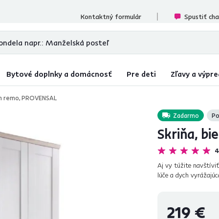
ecenzií
Kontaktný formulár
Spustiť ch
Bytové doplnky a domácnosť
Pre deti
Zľavy a výpre
san remo, PROVENSAL
Zadarmo
Po
Skriňa, b
4
Aj vy túžite navštívi
lúče a dych vyrážajú
dať predsieňovú zos
219 €