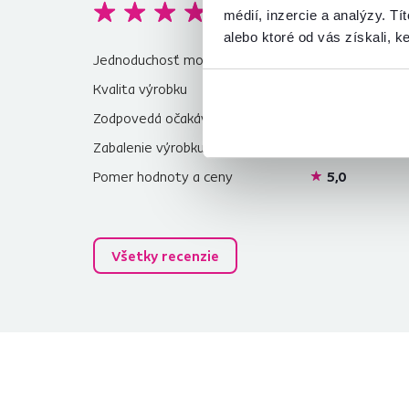
4,9
médií, inzercie a analýzy. Tí
alebo ktoré od vás získali, ke
Jednoduchosť montáže
5,0
Kvalita výrobku
4,7
Zodpovedá očakávaniam
5,0
Zabalenie výrobku
5,0
Pomer hodnoty a ceny
5,0
Všetky recenzie