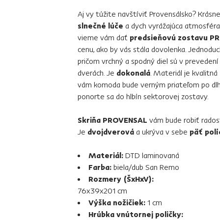
Aj vy túžite navštíviť Provensálsko? Krásn
slnečné lúče
a dych vyrážajúca atmosfér
vieme vám dať
predsieňovú zostavu P
cenu, ako by vás stála dovolenka. Jednodu
pričom vrchný a spodný diel sú v preveden
dverách. Je
dokonalá
. Materiál je kvalitná
vám komoda bude verným priateľom po dlhé
ponorte sa do hlbín sektorovej zostavy.
Skriňa PROVENSAL
vám bude robiť rados
Je
dvojdverová
a ukrýva v sebe
päť polí
Materiál:
DTD laminovaná
Farba:
biela/dub San Remo
Rozmery (ŠxHxV):
76x39x201 cm
Výška nožičiek:
1 cm
Hrúbka vnútornej poličky: