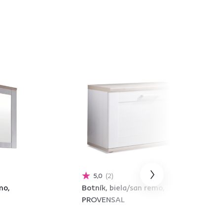
5,0
2
mo,
Botník, biela/san remo,
PROVENSAL