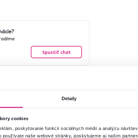
mácie?
oradíme
Spustiť chat
Detaily
bory cookies
Michal B.
Zita G.
hviezdičiek
5
M
Z
9.12.2024, Banská Belá,
22.11.2023, Lipová,
eklám, poskytovanie funkcií sociálnych médií a analýzu návšte
Slovensko
Slovensko
o používate naše webové stránky, poskytujeme aj našim partner