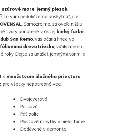
e
azúrové more
,
jemný piesok
,
a? To vám nedokážeme poskytnúť, ale
ROVENSAL
. Samozrejme, za oveľa nižšiu
ché tvary ponorené v čistej
bielej farbe
,
í
dub San Remo
, vás očaria hneď vo
fóliovaná drevotrieska
, vďaka nemu
 roky. Dajte sa unášať jemnými tónmi a
ť s
množstvom úložného priestoru
.
c
pre všetky nepotrebné veci.
Dvojdverová
Policová
Päť políc
Plastové úchytky v bielej farbe
Dodávané v demonte