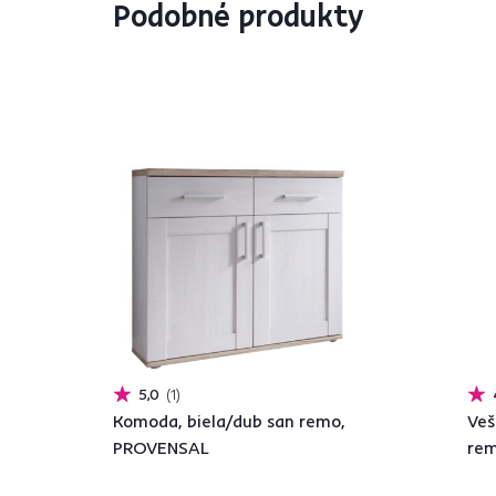
Podobné produkty
5,0
1
Komoda, biela/dub san remo,
Veš
PROVENSAL
re