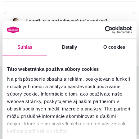
Nenašli ste požadované informácie?
Kontaktujte nás a my vám radi poradíme
02/ 40 100 100
Spustiť chat
Súhlas
Detaily
O cookies
Táto webstránka používa súbory cookies
Hodnotenia produktu
Na prispôsobenie obsahu a reklám, poskytovanie funkcií
sociálnych médií a analýzu návštevnosti používame
Jednoduchosť montáže
5,0
súbory cookie. Informácie o tom, ako používate naše
4,9
Kvalita výrobku
4,9
webové stránky, poskytujeme aj našim partnerom v
Zodpovedá očakávaniam
4,9
oblasti sociálnych médií, inzercie a analýzy. Títo partneri
8
recenzií
Zabalenie výrobku
5,0
môžu príslušné informácie skombinovať s ďalšími
Pomer hodnoty a ceny
4,9
údajmi, ktoré ste im poskytli alebo ktoré od vás získali,
keď ste používali ich služby.