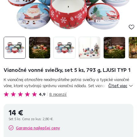
Vianočné vonné sviečky, set 5 ks, 793 g, LJUSI TYP 1
K vianočnej atmosfére neodmysliteľne patria sviečky a typické vianočné
vône, ktoré vytvárajú správnu vianočnú náladu. Set vianočných vonných
Čítať viac
sviečok LJUSI TYP 1 je tvorený z 5 sviečok. Tieto svieč...
4,9
8
recenzií
14 €
Set 5 ks. Cena za kus:
2,80 €.
Garancia najlepšej ceny