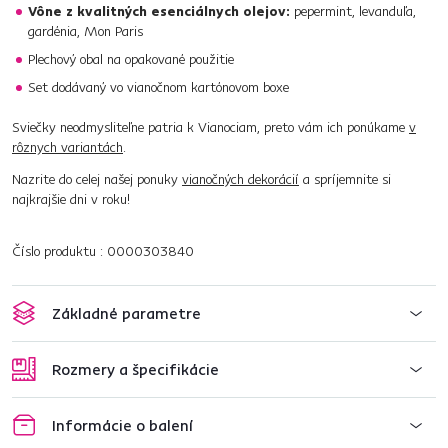
Vône z kvalitných esenciálnych olejov:
pepermint, levanduľa,
gardénia, Mon Paris
Plechový obal na opakované použitie
Set dodávaný vo vianočnom kartónovom boxe
Sviečky neodmysliteľne patria k Vianociam, preto vám ich ponúkame
v
rôznych variantách
.
Nazrite do celej našej ponuky
vianočných dekorácií
a spríjemnite si
najkrajšie dni v roku!
Číslo produktu : 0000303840
Základné parametre
Rozmery a špecifikácie
Informácie o balení