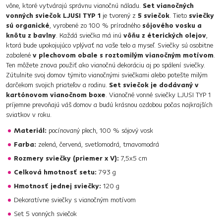
vône, ktoré vytvárajú správnu vianočnú náladu.
Set vianočných
vonných sviečok LJUSI TYP 1
je tvorený z
5 sviečok
. Tieto
sviečky
sú organické
, vyrobené zo 100 % prírodného
sójového vosku a
knôtu z bavlny
. Každá sviečka má inú
vôňu z éterických olejov
,
ktorá bude upokojujúco vplývať na vaše telo a myseľ. Sviečky sú osobitne
zabalené
v plechovom obale s roztomilým vianočným motívom
.
Ten môžete znova použiť ako vianočnú dekoráciu aj po spálení sviečky.
Zútulnite svoj domov týmito vianočnými sviečkami alebo potešte milým
darčekom svojich priateľov a rodinu.
Set sviečok je dodávaný v
kartónovom vianočnom boxe
. Vianočné vonné sviečky LJUSI TYP 1
príjemne prevoňajú váš domov a budú krásnou ozdobou počas najkrajších
sviatkov v roku.
Materiál:
pocínovaný plech, 100 % sójový vosk
Farba:
zelená, červená, svetlomodrá, tmavomodrá
Rozmery sviečky (priemer x V):
7,5x5 cm
Celková hmotnosť setu:
793 g
Hmotnosť jednej sviečky:
120 g
Dekoratívne sviečky s vianočným motívom
Set 5 vonných sviečok