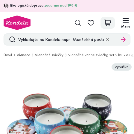
Ekologická doprava
zadarmo nad 199 €
4,7
31 285
overených produktových recenzií
Menu
Úvod
Vianoce
Vianočné sviečky
Vianočné vonné sviečky, set 5 ks, 793 g,
Vynáška