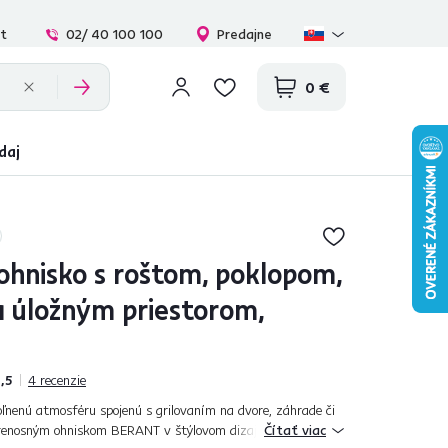
at
02/ 40 100 100
Predajne
0 €
daj
ohnisko s roštom, poklopom,
 úložným priestorom,
,5
4
recenzie
oľnenú atmosféru spojenú s grilovaním na dvore, záhrade či
renosným ohniskom BERANT v štýlovom dizajne to hravo
Čítať viac