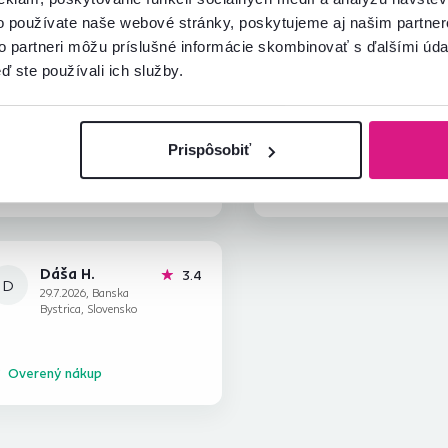
o používate naše webové stránky, poskytujeme aj našim partner
to partneri môžu príslušné informácie skombinovať s ďalšími údaj
ď ste používali ich služby.
Martin K.
Jana J.
hviezdičiek
5
M
J
23.4.2026, Košeca,
7.12.2023, Liptovská
Slovensko
Kokava, Slovensko
Prispôsobiť
Overený nákup
Overený nákup
Dáša H.
hviezdičky
3.4
D
29.7.2026, Banska
Bystrica, Slovensko
Overený nákup