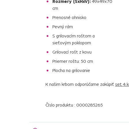
Rozmery (ŠxHxV):
49x49x70
cm
Prenosné ohnisko
Pevný rám
S grilovacím roštom a
sieťovým poklopom
Grilovací rošt z kovu
Priemer roštu: 50 cm
Plocha na grilovanie
K našim krbom odporúčame zakúpiť
set 4 k
Číslo produktu : 0000285265