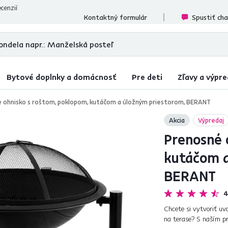
cenzií
Kontaktný formulár
Spustiť ch
Bytové doplnky a domácnosť
Pre deti
Zľavy a výpre
 ohnisko s roštom, poklopom, kutáčom a úložným priestorom, BERANT
Akcia
Výpredaj
Prenosné 
kutáčom a
BERANT
4
Chcete si vytvoriť uv
na terase? S naším p