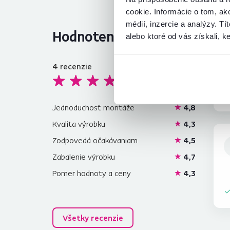
cookie. Informácie o tom, ak
médií, inzercie a analýzy. Tí
Hodnotenia produktu
alebo ktoré od vás získali, ke
4
recenzie
4,5
Jednoduchosť montáže
4,8
Kvalita výrobku
4,3
Zodpovedá očakávaniam
4,5
Zabalenie výrobku
4,7
Pomer hodnoty a ceny
4,3
Všetky recenzie