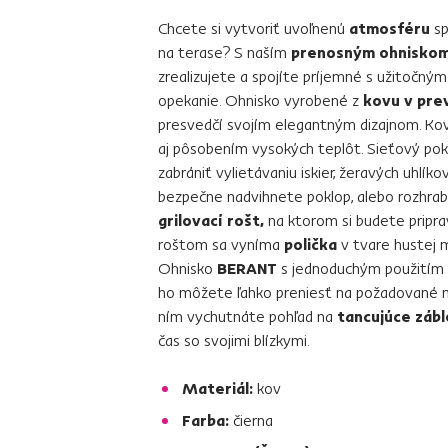
Chcete si vytvoriť uvoľnenú
atmosféru
sp
na terase? S naším
prenosným ohnisko
zrealizujete a spojíte príjemné s užitočným.
opekanie. Ohnisko vyrobené z
kovu v prev
presvedčí svojím elegantným dizajnom. Kov
aj pôsobením vysokých teplôt. Sieťový po
zabrániť vylietávaniu iskier, žeravých uhlík
bezpečne nadvihnete poklop, alebo rozhrab
grilovací rošt,
na ktorom si budete pripra
roštom sa vyníma
polička
v tvare hustej m
Ohnisko
BERANT
s jednoduchým použitím 
ho môžete ľahko preniesť na požadované mi
ním vychutnáte pohľad na
tancujúce zábl
čas so svojimi blízkymi.
Materiál:
kov
Farba:
čierna