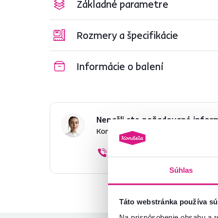
Základné parametre
Rozmery a špecifikácie
Informácie o balení
Nenašli ste požadované infor
Kontaktujte nás a my vám radi p
02/ 40 100 100
Súhlas
Táto webstránka používa sú
Na prispôsobenie obsahu a r