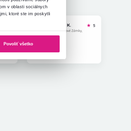
om v oblasti sociálnych
mi, ktoré ste im poskytli
Lubomir K.
hviezdičiek
hviezdičiek
5
5
L
28.9.2023, Nové Zámky,
Slovensko
Povoliť všetko
Overený nákup