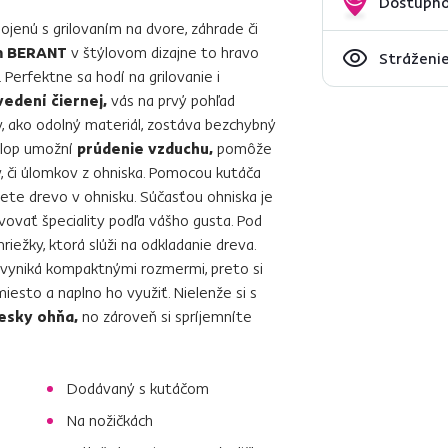
Dostupno
ojenú s grilovaním na dvore, záhrade či
m BERANT
v štýlovom dizajne to hravo
Stráženie
 Perfektne sa hodí na grilovanie i
edení čiernej,
vás na prvý pohľad
, ako odolný materiál, zostáva bezchybný
klop umožní
prúdenie vzduchu,
pomôže
ov, či úlomkov z ohniska. Pomocou kutáča
ete drevo v ohnisku. Súčasťou ohniska je
vovať špeciality podľa vášho gusta. Pod
riežky, ktorá slúži na odkladanie dreva.
vyniká kompaktnými rozmermi, preto si
esto a naplno ho využiť. Nielenže si s
esky ohňa,
no zároveň si spríjemníte
Dodávaný s kutáčom
Na nožičkách