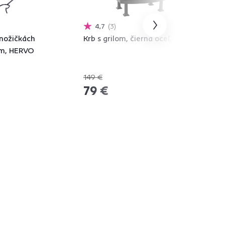
4,7
3
 nožičkách
Krb s grilom, čierna oceľ, ARJEN
om, HERVO
149 €
-46%
79 €