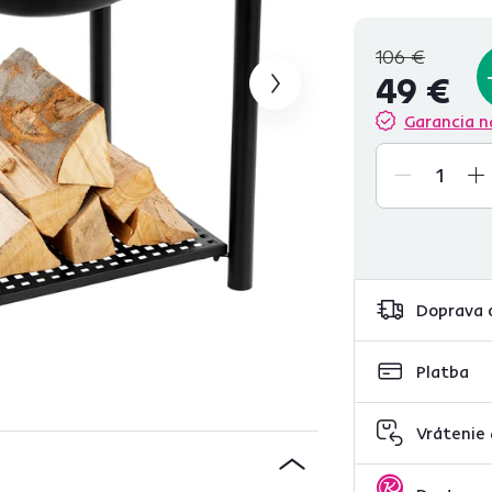
zrealizujete a spojíte
106 €
49 €
Garancia n
Doprava 
Platba
Vrátenie