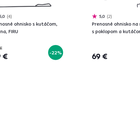
5,0
4
5,0
2
nosné ohnisko s kutáčom,
Prenosné ohnisko na
rna, FIRU
s poklopom a kutáč
€
-22%
 €
69 €