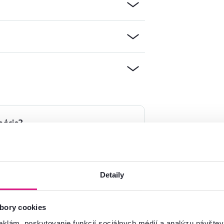
mácie?
oradíme
Spustiť chat
Detaily
bory cookies
eklám, poskytovanie funkcií sociálnych médií a analýzu návšte