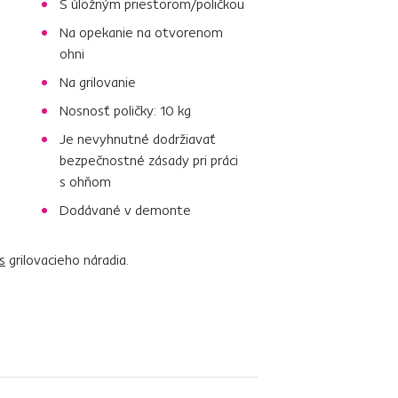
S úložným priestorom/poličkou
Na opekanie na otvorenom
ohni
Na grilovanie
Nosnosť poličky: 10 kg
Je nevyhnutné dodržiavať
bezpečnostné zásady pri práci
s ohňom
Dodávané v demonte
s
grilovacieho náradia.