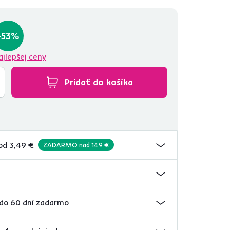
 príjemné s užitočným...
-53%
ajlepšej ceny
Pridať do košíka
od 3,49 €
ZADARMO nad 149 €
 do 60 dní zadarmo