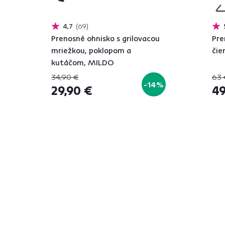
4,7
69
Prenosné ohnisko s grilovacou
Pre
mriežkou, poklopom a
čie
kutáčom, MILDO
34,90 €
63 
-14%
29,90 €
49