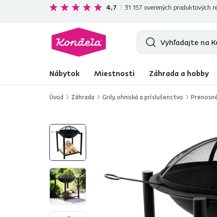
Ekologická doprava
zadarmo nad 199 €
4,7
31 157
overených produktových re
Nábytok
Miestnosti
Záhrada a hobby
Úvod
Záhrada
Grily, ohniská a príslušenstvo
Prenosné