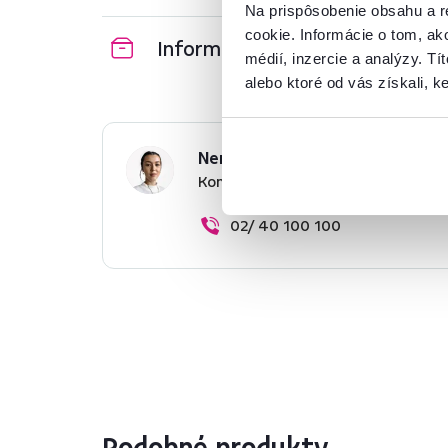
Na prispôsobenie obsahu a r
cookie. Informácie o tom, ak
Informácie o balení
médií, inzercie a analýzy. Tí
alebo ktoré od vás získali, ke
Nenašli ste požadované infor
Kontaktujte nás a my vám radi p
02/ 40 100 100
Podobné produkty