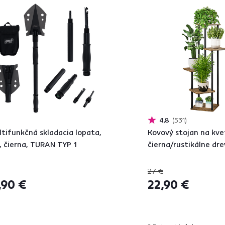
4,8
531
tifunkčná skladacia lopata,
Kovový stojan na kve
, čierna, TURAN TYP 1
čierna/rustikálne dr
27 €
,90 €
22,90 €