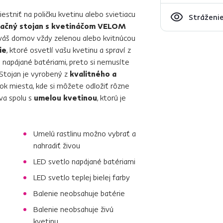
estniť na poličku kvetinu alebo svietiacu
Stráženie
ačný stojan s kvetináčom VELOM
 váš domov vždy zelenou alebo kvitnúcou
ie
, ktoré osvetlí vašu kvetinu a spraví z
e napájané batériami, preto si nemusíte
. Stojan je vyrobený z
kvalitného a
tok miesta, kde si môžete odložiť rôzne
va spolu s
umelou kvetinou
, ktorú je
Umelú rastlinu možno vybrať a
nahradiť živou
LED svetlo napájané batériami
LED svetlo teplej bielej farby
Balenie neobsahuje batérie
Balenie neobsahuje živú
kvetinu