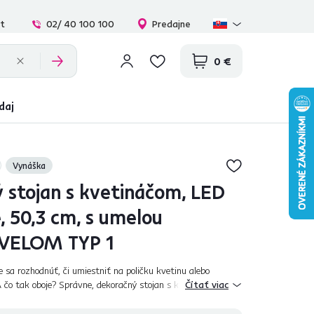
at
02/ 40 100 100
Predajne
0 €
daj
Vynáška
 stojan s kvetináčom, LED
, 50,3 cm, s umelou
 VELOM TYP 1
 sa rozhodnúť, či umiestniť na poličku kvetinu alebo
A čo tak oboje? Správne, dekoračný stojan s kvetináčom
Čítať viac
eálne spôsob, ako ozdobi...