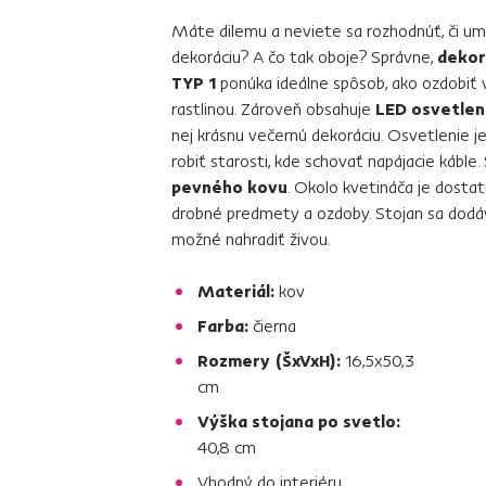
Máte dilemu a neviete sa rozhodnúť, či umi
dekoráciu? A čo tak oboje? Správne,
dekor
TYP 1
ponúka ideálne spôsob, ako ozdobiť
rastlinou. Zároveň obsahuje
LED osvetlen
nej krásnu večernú dekoráciu. Osvetlenie j
robiť starosti, kde schovať napájacie káble
pevného kovu
. Okolo kvetináča je dosta
drobné predmety a ozdoby. Stojan sa dodá
možné nahradiť živou.
Materiál:
kov
Farba:
čierna
Rozmery (ŠxVxH):
16,5x50,3
cm
Výška stojana po svetlo:
40,8 cm
Vhodný do interiéru