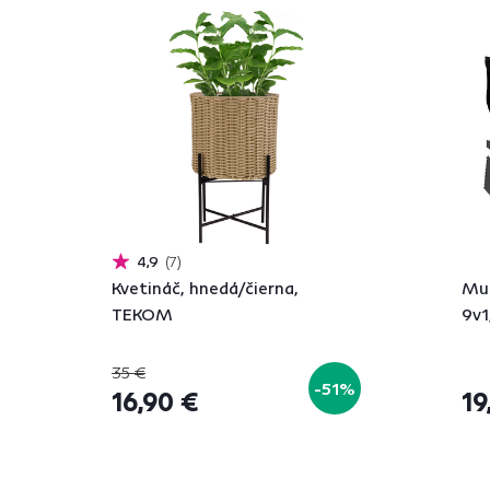
4,9
7
Kvetináč, hnedá/čierna,
Mul
TEKOM
9v1
35 €
-51%
16,90 €
19