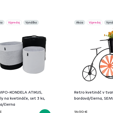
ia
Výpredaj
Vynáška
Akcia
Výpredaj
Vyná
MPO-KONDELA ATIKUS,
Retro kvetináč v tvar
ly na kvetináče, set 3 ks,
bordová/čierna, SEM
la/čierna
€
16,90 €