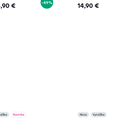
-49%
,90 €
14,90 €
náška
Novinka
Akcia
Vynáška