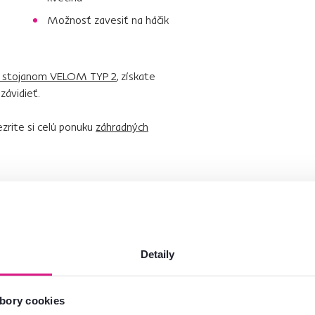
Možnosť zavesiť na háčik
m stojanom VELOM TYP 2
, získate
závidieť.
zrite si celú ponuku
záhradných
Detaily
bory cookies