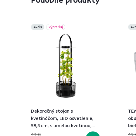
Akcia
Výpredaj
Akc
Dekoračný stojan s
TE
kvetináčom, LED osvetlenie,
oba
58,5 cm, s umelou kvetinou,
bie
VELOM TYP 2
49 €
49 