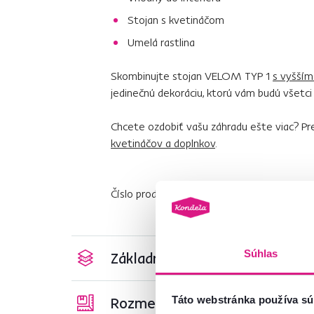
Stojan s kvetináčom
Umelá rastlina
Skombinujte stojan VELOM TYP 1
s vyšší
jedinečnú dekoráciu, ktorú vám budú všetci 
Chcete ozdobiť vašu záhradu ešte viac? Pre
kvetináčov a doplnkov
.
Číslo produktu : 0000300705
Súhlas
Základné parametre
Rozmery a špecifikácie
Táto webstránka používa sú