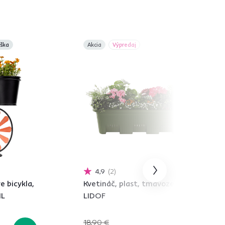
ška
Akcia
Výpredaj
4,9
2
e bicykla,
Kvetináč, plast, tmavozelená,
IL
LIDOF
18,90 €