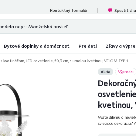
ecenzií
Kontaktný formulár
Spustiť ch
Bytové doplnky a domácnosť
Pre deti
Zľavy a výpre
s kvetináčom, LED osvetlenie, 50,3 cm, s umelou kvetinou, VELOM TYP 1
Akcia
Výpredaj
Dekoračný
osvetlenie
kvetinou,
Máte dilemu a neviete
svietiacu dekoráciu? 
VELOM TYP 1 ponúka id