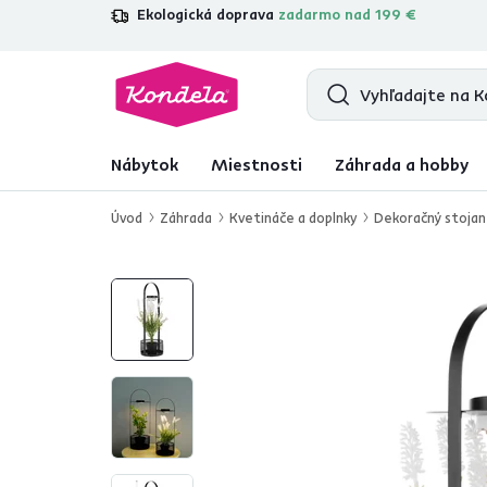
Ekologická doprava
zadarmo nad 199 €
4,7
31 285
overených produktových r
Nábytok
Miestnosti
Záhrada a hobby
Úvod
Záhrada
Kvetináče a doplnky
Dekoračný stojan 