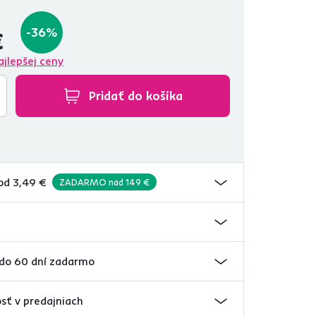
-36%
€
ajlepšej ceny
Pridať do košíka
od 3,49 €
ZADARMO nad 149 €
 do 60 dní zadarmo
sť v predajniach