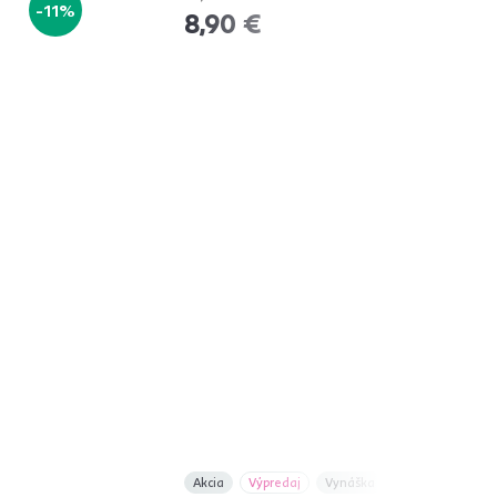
-11%
-52%
8,90 €
Akcia
Výpredaj
Vynáška