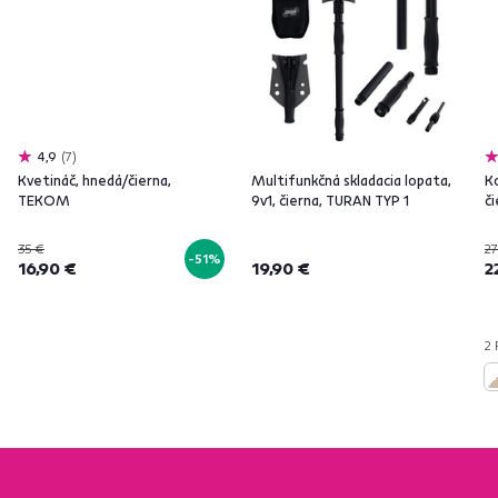
4,9
7
Kvetináč, hnedá/čierna,
Multifunkčná skladacia lopata,
Ko
TEKOM
9v1, čierna, TURAN TYP 1
či
35 €
27
-51%
16,90 €
19,90 €
2
2 