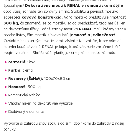
špeciálnym?
Dekoratívny mostík RENAL v romantickom štýle
dodá vašej záhrade ten správny šmrnc. Stabilitu a pevnosť mostíka
zabezpečí
kovová konštrukcia.
Váha mostíka predstavuje hmotnosť
300 kg,
čo znamená, že po mostíku sa dá prechádzať, teda neslúži len
na dekoratívne účely. Bočné strany mostíka
RENAL
majú krásny vzor v
podobe listov, čím mostík získava istú
jemnosť a jedinečnosť
.
Ozdobte ich externými svetielkami, získate tak zátišie, ktoré vám aj
susedia budú závidieť. RENAL je kúpa, ktorá vás bude zaručene tešiť
svojím vizuálom! Skrášli váš rybník, jazierko, záhon alebo záhradu.
Materiál:
kov
Farba:
čierna
Rozmery (ŠxHxV):
100x70x80 cm
Nosnosť:
300 kg
Romantický vzhľad
Vhodný nielen na dekoratívne využitie
Dodávaný v demonte
Vytvorte si záhradu snov spolu s ďalšími
doplnkami do záhrady
z našej
ponuky.