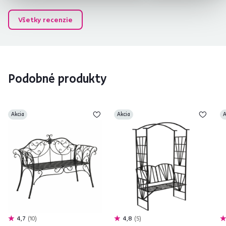
Všetky recenzie
Podobné produkty
Akcia
Akcia
A
4,7
10
4,8
5