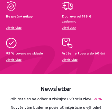
Bezpečný nákup
Doprava od 199 €
zadarmo
Zistiť viac
Zisti viac
95 % tovaru na sklade
Vrátenie tovaru do 60 dní
Zistiť viac
Zistiť viac
Newsletter
Prihláste sa na odber a získajte uvítaciu zľavu
-5 %
.
Navyše vám budeme posielať inšpirácie a výhodné