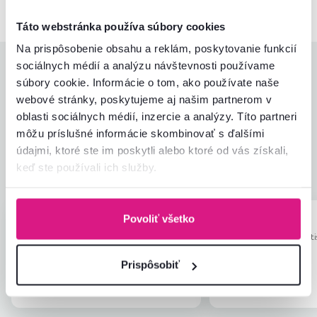
Táto webstránka používa súbory cookies
Na prispôsobenie obsahu a reklám, poskytovanie funkcií
sociálnych médií a analýzu návštevnosti používame
Hodnotenia produktu
súbory cookie. Informácie o tom, ako používate naše
webové stránky, poskytujeme aj našim partnerom v
Jednoduchosť montáže
4,5
4,6
oblasti sociálnych médií, inzercie a analýzy. Títo partneri
Kvalita výrobku
4,5
môžu príslušné informácie skombinovať s ďalšími
Zodpovedá očakávaniam
4,8
4
recenzie
údajmi, ktoré ste im poskytli alebo ktoré od vás získali,
Zabalenie výrobku
4,8
keď ste používali ich služby.
Pomer hodnoty a ceny
4,5
Povoliť všetko
Anonym
Dagmar F.
hviezdičiek
5
A
D
5.8.2026, Hronský
24.7.2023, Brati
Beňadik, Slovensko
Slovensko
Prispôsobiť
Overený nákup
Overený nákup