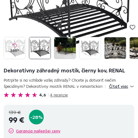
360°
Dekoratívny záhradný mostík, čierny kov, RENAL
Potrpíte si na vzhľade vašej záhrady? Chcete ju dotvoriť niečim
špeciálnym? Dekoratívny mostík RENAL v romantickom štýle dodá vašej
Čítať viac
záhrade ten správny šmrnc. Stabilitu a pevnosť mostíka zabezpečí...
4,6
4
recenzie
139 €
-28%
99 €
Garancia najlepšej ceny