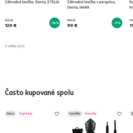
Záhradná lavička, čierna, ETELIA
Záhradná lavička s pergolou,
R
čierna, HAIFA
h
155 €
109 €
76
-16%
-9%
129 €
99 €
1
2 Výška (cm)
Často kupované spolu
Akcia
Výpredaj
Vynáška
Novinka
A