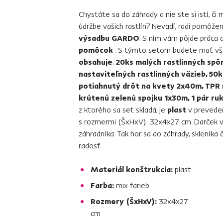
Chystáte sa do záhrady a nie ste si istí, č
údržbe vašich rastlín? Nevadí, radi pomôž
výsadbu GARDO
. S ním vám pôjde práca
pomôcok
. S týmto setom budete mať vš
obsahuje
:
20ks malých rastlinných spôn
nastaviteľných rastlinných väzieb, 50k
potiahnutý drôt na kvety 2x40m, TPR 
krútenú zelenú spojku 1x30m, 1 pár ru
z ktorého sa set skladá, je
plast
v prevede
s rozmermi (ŠxHxV): 32x4x27 cm. Darček 
záhradníka. Tak hor sa do záhrady, skleník
radosť.
Materiál konštrukcia:
plast
Farba:
mix farieb
Rozmery (ŠxHxV):
32x4x27
cm