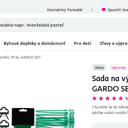
ecenzií
Kontaktný formulár
Spustiť ch
Bytové doplnky a domácnosť
Pre deti
Zľavy a výpre
astlín, 111 ks, GARDO SET
Akcia
Výpredaj
Sada na vý
GARDO S
5
Chystáte sa do záhrad
údržbe vašich rastlí
výsadbu GARDO. S ní