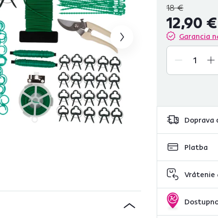
18 €
12,90 €
Garancia n
Doprava 
Platba
Vrátenie
Dostupno