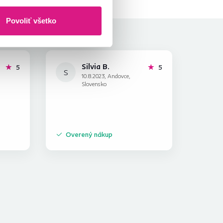
Povoliť všetko
Silvia B.
hviezdičiek
hviezdičiek
5
5
S
10.8.2023, Andovce,
Slovensko
Overený nákup