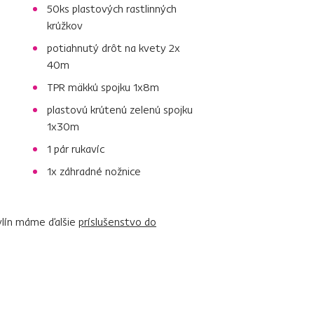
50ks plastových rastlinných
krúžkov
potiahnutý drôt na kvety 2x
40m
TPR mäkkú spojku 1x8m
plastovú krútenú zelenú spojku
1x30m
1 pár rukavíc
1x záhradné nožnice
bylín máme ďalšie
príslušenstvo do