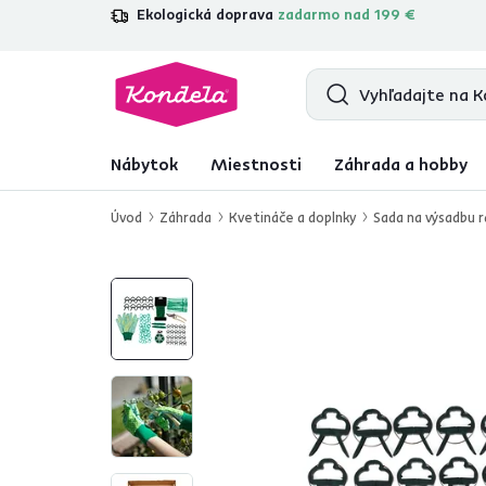
Ekologická doprava
zadarmo nad 199 €
4,7
31 285
overených produktových r
Nábytok
Miestnosti
Záhrada a hobby
Úvod
Záhrada
Kvetináče a doplnky
Sada na výsadbu r