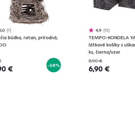
5,0
7
4,9
15
čia búdka, ratan, prírodná,
TEMPO-KONDELA YA
RDO
látkové košíky s uška
ks, čierna/vzor
€
8,90 €
-68%
90 €
6,90 €