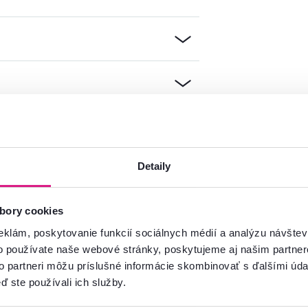
Detaily
mácie?
bory cookies
oradíme
eklám, poskytovanie funkcií sociálnych médií a analýzu návšte
Spustiť chat
o používate naše webové stránky, poskytujeme aj našim partner
to partneri môžu príslušné informácie skombinovať s ďalšími údaj
ď ste používali ich služby.