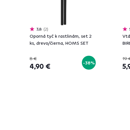
3,8
2
Oporná tyč k rastlinám, set 2
Vtá
ks, drevo/čierna, HOMS SET
BI
8 €
19 
-38%
4,90 €
5,