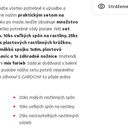
Stráženie
i máte všetko potrebné k výsadbe a
eme naším
praktickým setom na
 ako po masle, keďže obsahuje
množstvo
etko potrebné vždy poruke. Náš
set
, 10ks veľkých spôn na rastliny, 25ks
s plastových rastlinných krúžkov,
mäkkú spojku 1x8m, plastovú
kavíc a 1x záhradné nožnice
. Materiál,
ní
mix farieb
. Sada je dodávaná v balení
v podobe nášho setu poteší nejedného
a či záhonu! S GARDOM to pôjde jedna
20ks malých rastlinných spôn
10ks veľkých spôn na rastliny
25ks nastaviteľných rastlinných
väzieb