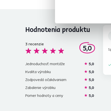
Hodnotenia produktu
3
recenzie
5,0
S
Jednoduchosť montáže
5,0
Kvalita výrobku
5,0
Zodpovedá očakávaniam
5,0
Zabalenie výrobku
5,0
Pomer hodnoty a ceny
5,0