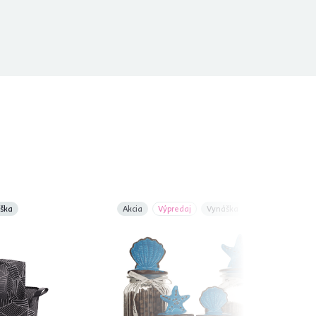
ška
Akcia
Výpredaj
Vynáška