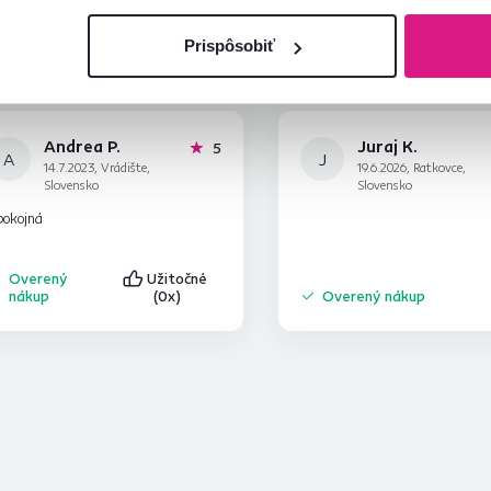
Prispôsobiť
Andrea P.
Juraj K.
hviezdičiek
5
A
J
14.7.2023, Vrádište,
19.6.2026, Ratkovce,
Slovensko
Slovensko
pokojná
Overený
Užitočné
nákup
(0x)
Overený nákup