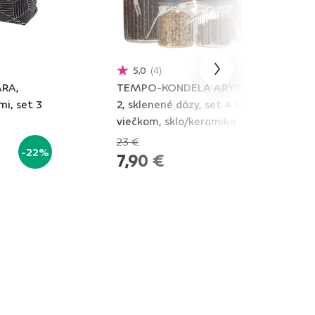
5,0
4
RA,
TEMPO-KONDELA ARYSTA TYP
mi, set 3
2, sklenené dózy, set 4 ks, s
viečkom, sklo/keramika
23 €
-22%
-65%
7,90 €