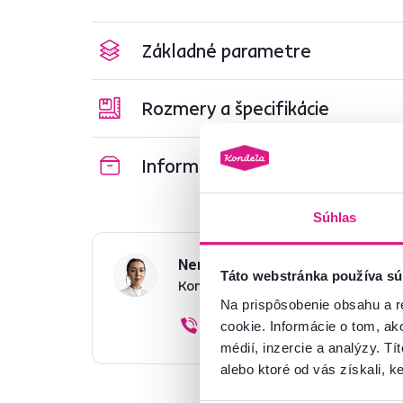
Základné parametre
Rozmery a špecifikácie
Informácie o balení
Súhlas
Nenašli ste požadované infor
Táto webstránka používa sú
Kontaktujte nás a my vám radi p
Na prispôsobenie obsahu a r
02/ 40 100 100
cookie. Informácie o tom, ak
médií, inzercie a analýzy. Tí
alebo ktoré od vás získali, ke