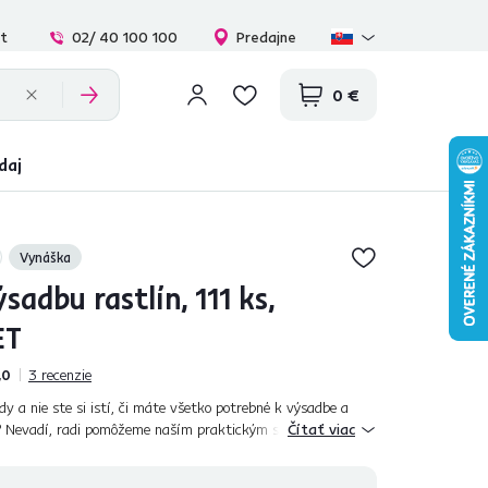
at
02/ 40 100 100
Predajne
0 €
daj
Vynáška
sadbu rastlín, 111 ks,
ET
,0
3
recenzie
y a nie ste si istí, či máte všetko potrebné k výsadbe a
n? Nevadí, radi pomôžeme naším praktickým setom na
Čítať viac
m vám pôjde práca ako po ma...