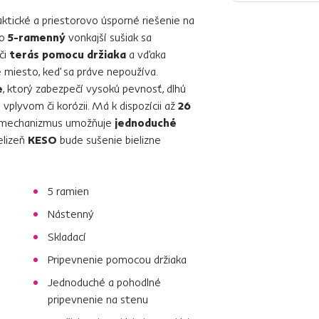
aktické a priestorovo úsporné riešenie na
to
5-ramenný
vonkajší sušiak sa
či
terás pomocu držiaka
a vďaka
miesto, keď sa práve nepoužíva.
e
, ktorý zabezpečí vysokú pevnosť, dlhú
plyvom či korózii. Má k dispozícii až
26
ý mechanizmus umožňuje
jednoduché
elizeň
KESO
bude sušenie bielizne
5 ramien
Nástenný
Skladací
Pripevnenie pomocou držiaka
Jednoduché a pohodlné
pripevnenie na stenu