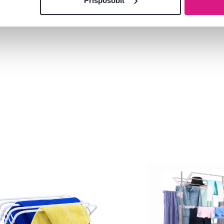
Spustiť chat
Prispôsobiť