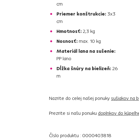
cm
Priemer konštrukcie:
3x3
cm
Hmotnosť:
2,3 kg
Nosnosť:
max. 10 kg
Materiál lana na sušenie:
PP lano
Dĺžka šnúry na bielizeň:
26
m
Nazrite do celej našej ponuky
sušiakov na bi
Prezrite si našu ponuku
doplnkov do kúpeľn
Číslo produktu : 0000403818