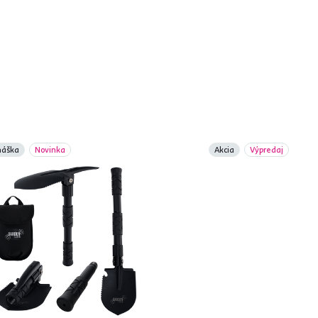
náška
Novinka
Akcia
Výpredaj