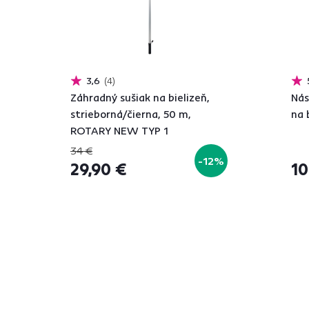
3,6
4
Záhradný sušiak na bielizeň,
Nás
strieborná/čierna, 50 m,
na 
ROTARY NEW TYP 1
34 €
-12%
29,90 €
10