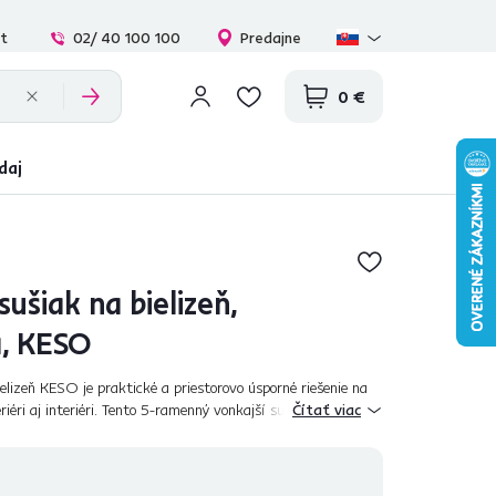
at
02/ 40 100 100
Predajne
0 €
daj
ušiak na bielizeň,
á, KESO
elizeň KESO je praktické a priestorovo úsporné riešenie na
eriéri aj interiéri. Tento 5-ramenný vonkajší sušiak sa
Čítať viac
a stenu balkónov...
€