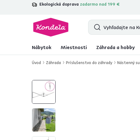
Ekologická doprava
zadarmo nad 199 €
4,7
31 211
overených produktových re
Nábytok
Miestnosti
Záhrada a hobby
Úvod
Záhrada
Príslušenstvo do záhrady
Nástenný suš