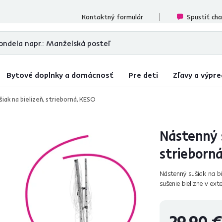
cenzií
Kontaktný formulár
Spustiť ch
Bytové doplnky a domácnosť
Pre deti
Zľavy a výpre
iak na bielizeň, strieborná, KESO
Nástenný s
strieborn
Nástenný sušiak na bi
sušenie bielizne v ext
jednoducho upevňuje n
29,90 