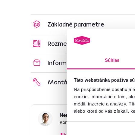
Základné parametre
Rozmery a špecifikácie
Súhlas
Informácie o balení
Táto webstránka používa sú
Montážny návod
Na prispôsobenie obsahu a r
cookie. Informácie o tom, ak
médií, inzercie a analýzy. Tí
alebo ktoré od vás získali, ke
Nenašli ste požadované infor
Kontaktujte nás a my vám radi p