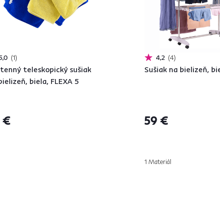
5,0
1
4,2
4
tenný teleskopický sušiak
Sušiak na bielizeň, b
bielizeň, biela, FLEXA 5
 €
59 €
1 Materiál