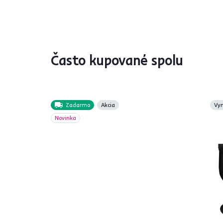
Často kupované spolu
Zadarmo
Akcia
Vy
Novinka