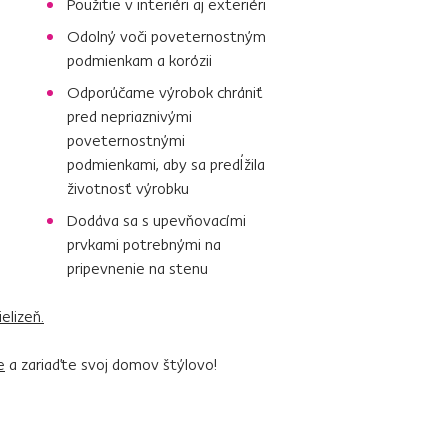
Použitie v interiéri aj exteriéri
Odolný voči poveternostným
podmienkam a korózii
Odporúčame výrobok chrániť
pred nepriaznivými
poveternostnými
podmienkami, aby sa predĺžila
životnosť výrobku
Dodáva sa s upevňovacími
prvkami potrebnými na
pripevnenie na stenu
elizeň.
e
a zariaďte svoj domov štýlovo!