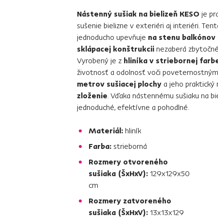
Nástenný sušiak na bielizeň KESO
je pr
sušenie bielizne v exteriéri aj interiéri. Ten
jednoducho upevňuje
na stenu balkónov
sklápacej konštrukcii
nezaberá zbytočné 
Vyrobený je z
hliníka v striebornej farb
životnosť a odolnosť voči poveternostným v
metrov sušiacej plochy
a jeho praktick
zloženie
. Vďaka nástennému sušiaku na bi
jednoduché, efektívne a pohodlné.
Materiál:
hliník
Farba:
strieborná
Rozmery otvoreného
sušiaka (ŠxHxV):
129x129x50
cm
Rozmery zatvoreného
sušiaka (ŠxHxV):
13x13x129