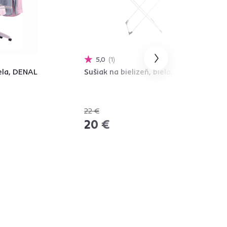
5,0
1
iela, DENAL
Sušiak na bielizeň, biela, BALAV
22 €
-9%
20 €