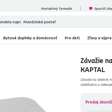
ecenzií
Kontaktný formulár
Spustiť ch
Bytové doplnky a domácnosť
Pre deti
Zľavy a výpre
Závažie na
KAPTAL
Závažie na slnečník K
stabilizáciu a zabezp
zo štyroch rovnakých 
Predaj skonči