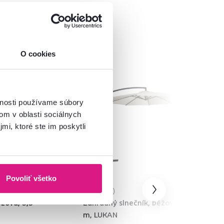
O cookies
Akcia
vnosti používame súbory
om v oblasti sociálnych
mi, ktoré ste im poskytli
Povoliť všetko
4,8
7
žová, 3,3
Záhradný slnečník, béžová, 3,5
m, LUKAN