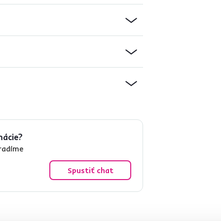
mácie?
oradíme
Spustiť chat