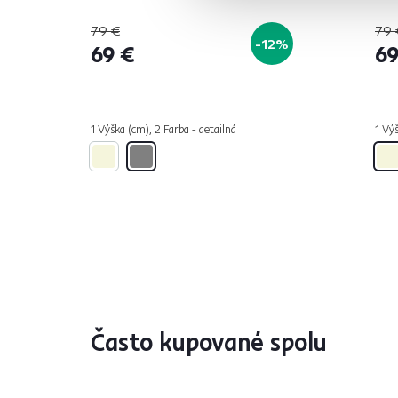
79 €
79 
-12%
69 €
69
1 Výška (cm), 2 Farba - detailná
1 Výš
Často kupované spolu