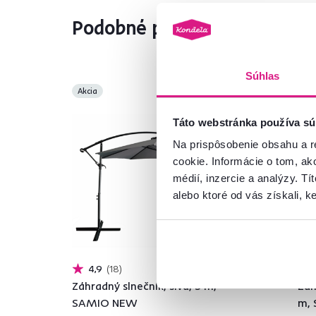
Podobné produkty
Súhlas
Akcia
Akc
Táto webstránka používa sú
Na prispôsobenie obsahu a r
cookie. Informácie o tom, ak
médií, inzercie a analýzy. Tí
alebo ktoré od vás získali, ke
4,9
18
Záhradný slnečník, sivá, 3 m,
Záh
SAMIO NEW
m,