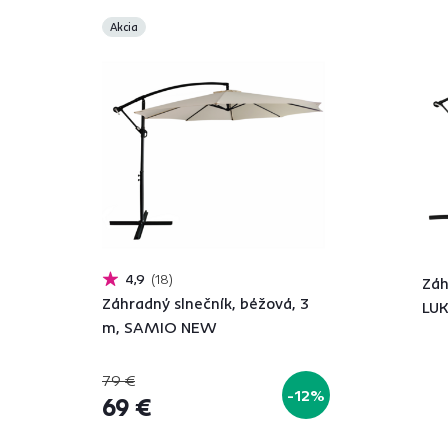
Akcia
4,9
18
Záh
Záhradný slnečník, béžová, 3
LU
m, SAMIO NEW
79 €
-12%
69 €