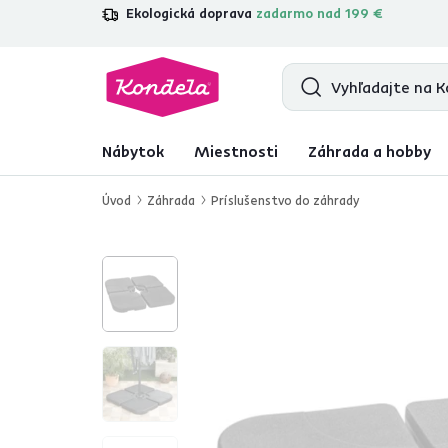
Ekologická doprava
zadarmo nad 199 €
4,7
31 285
overených produktových r
Nábytok
Miestnosti
Záhrada a hobby
Úvod
Záhrada
Príslušenstvo do záhrady