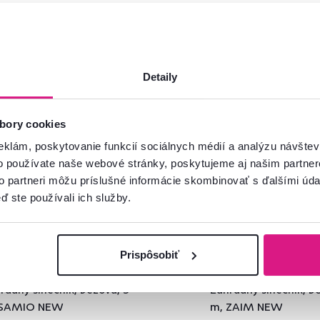
Detaily
ia
Akcia
bory cookies
eklám, poskytovanie funkcií sociálnych médií a analýzu návšte
o používate naše webové stránky, poskytujeme aj našim partner
to partneri môžu príslušné informácie skombinovať s ďalšími údaj
ď ste používali ich služby.
Prispôsobiť
4,9
18
4,8
4
radný slnečník, béžová, 3
Záhradný slnečník, bé
 SAMIO NEW
m, ZAIM NEW