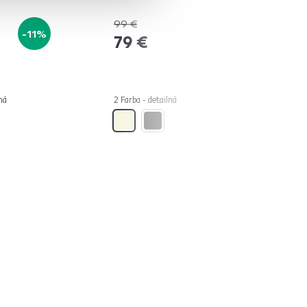
99 €
-11%
-20%
79 €
ná
2 Farba - detailná