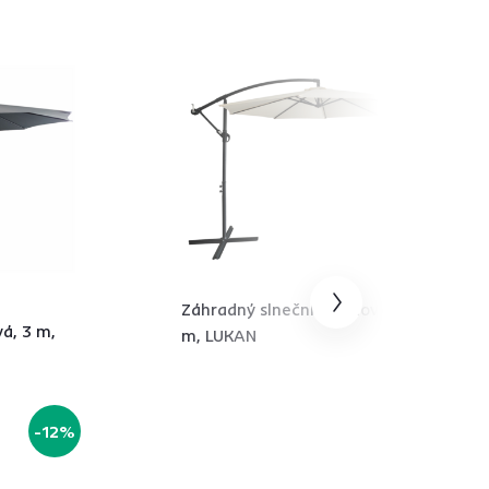
Záhradný slnečník, béžová, 3,5
vá, 3 m,
m, LUKAN
-12%