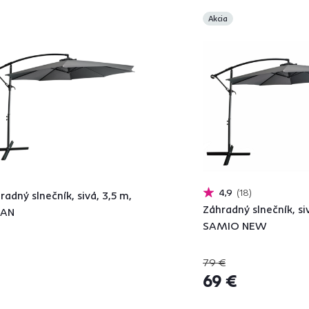
Akcia
4,9
18
radný slnečník, sivá, 3,5 m,
Záhradný slnečník, si
KAN
SAMIO NEW
79 €
69 €