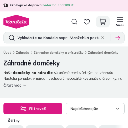
Ekologická doprava
zadarmo nad 199 €
4,7
31 333
overených produktových recenzií
Menu
Úvod
Záhrada
Záhradné domčeky a prístrešky
Záhradné domčeky
Záhradné domčeky
Naše
domčeky na náradie
sú určené predovšetkým na záhradu.
Nastolia poriadok v náradí, uschovajú nepoužité
kvetináče a črepníky
, na
zimné obdobie môžete do nich odložiť
záhradné stoličky
alebo čokoľvek
Čítať viac
iné.
Plechové záhradné domčeky
sú vyrobené z kvalitného a
odolného materiálu. Prichádzajú v rôznych veľkostiach a farbách. Ich
montáž je veľmi jednoduchá. Domček na náradie by nemal chýbať na
žiadnej záhrade. Nazrite do našej ponuky a vyberajte z domčekov za
Filtrovať
Najobľúbenejšie
skvelé ceny.
Štítky