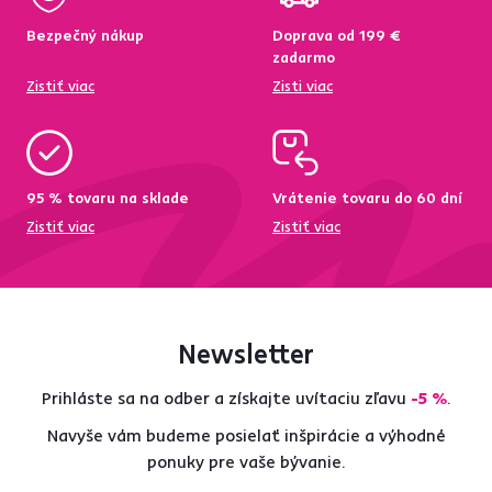
Bezpečný nákup
Doprava od 199 €
zadarmo
Zistiť viac
Zisti viac
95 % tovaru na sklade
Vrátenie tovaru do 60 dní
Zistiť viac
Zistiť viac
Newsletter
Prihláste sa na odber a získajte uvítaciu zľavu
-5 %
.
Navyše vám budeme posielať inšpirácie a výhodné
ponuky pre vaše bývanie.