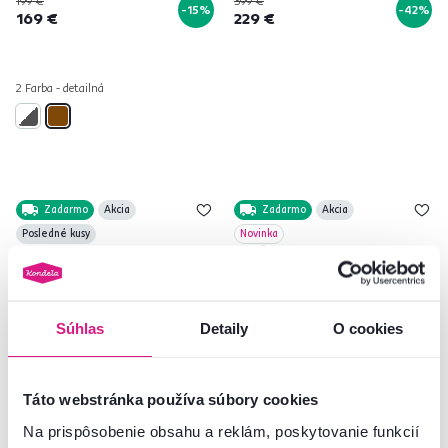
199 €
399 €
-15%
-42%
169 €
229 €
2 Farba - detailná
Zadarmo
Akcia
Zadarmo
Akcia
Posledné kusy
Novinka
Súhlas
Detaily
O cookies
Táto webstránka používa súbory cookies
4,8
6
4,8
6
Na prispôsobenie obsahu a reklám, poskytovanie funkcií