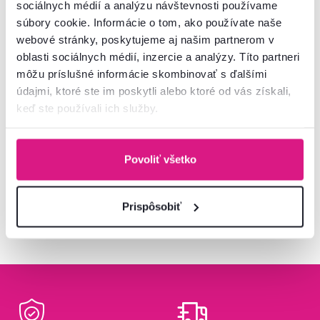
Plechový záhradný domček na
Plechový záhradný domček na
sociálnych médií a analýzu návštevnosti používame
náradie, antracitová, 3,6x3,1x2,5
náradie, hnedá/antracitová,
súbory cookie. Informácie o tom, ako používate naše
m, GABKO
3,6x3,1x2,5 m, GABKO
webové stránky, poskytujeme aj našim partnerom v
789 €
789 €
-11%
-11%
699 €
oblasti sociálnych médií, inzercie a analýzy. Títo partneri
699 €
môžu príslušné informácie skombinovať s ďalšími
údajmi, ktoré ste im poskytli alebo ktoré od vás získali,
2 Farba - detailná
keď ste používali ich služby.
2 Farba - detailná
Povoliť všetko
Pozreli ste
8
produktov z
8
Prispôsobiť