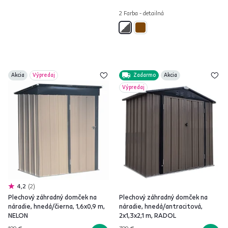
2 Farba - detailná
Akcia
Výpredaj
Zadarmo
Akcia
Výpredaj
4,2
2
Plechový záhradný domček na
Plechový záhradný domček na
náradie, hnedá/čierna, 1,6x0,9 m,
náradie, hnedá/antracitová,
NELON
2x1,3x2,1 m, RADOL