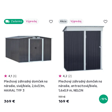
Zadarmo
Výpredaj
Akcia
Výpredaj
4,1
6
4,2
2
Plechový záhradný domček na
Plechový záhradný domček na
náradie, sivá/biela, 2,6x3,1m,
náradie, antracitová/biela,
HAMAL TYP 3
1,6x0,9 m, NELON
199 €
-15%
369 €
169 €