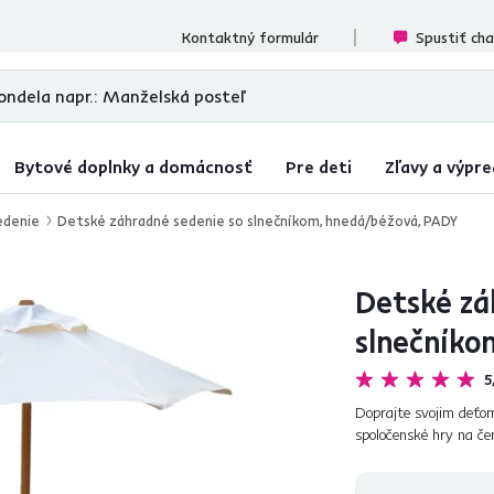
ecenzií
Kontaktný formulár
Spustiť ch
Bytové doplnky a domácnosť
Pre deti
Zľavy a výpre
edenie
Detské záhradné sedenie so slnečníkom, hnedá/béžová, PADY
Detské zá
slnečníko
5
Doprajte svojim deťom
spoločenské hry na č
ohľadom na pohodlie, b