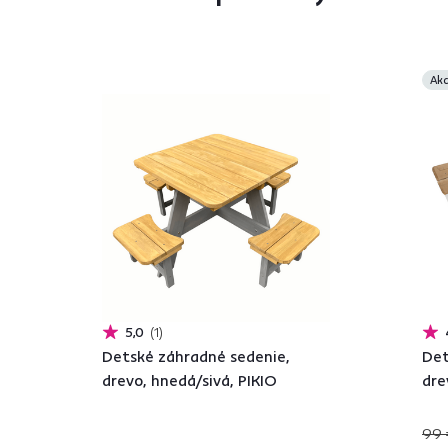
Akc
5,0
1
Detské záhradné sedenie,
Det
drevo, hnedá/sivá, PIKIO
dre
99 