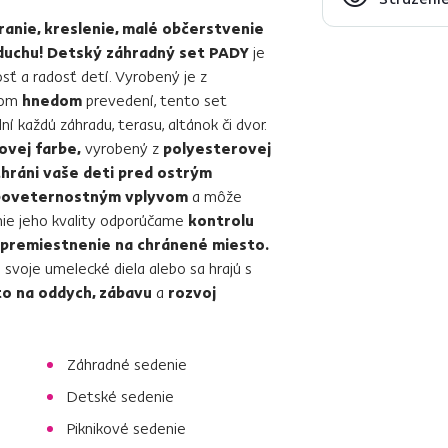
ranie, kreslenie, malé občerstvenie
duchu!
Detský záhradný set PADY
je
ť a radosť detí. Vyrobený je z
nom
hnedom
prevedení, tento set
í každú záhradu, terasu, altánok či dvor.
ovej farbe,
vyrobený z
polyesterovej
chráni vaše deti pred ostrým
 poveternostným vplyvom
a môže
ie jeho kvality odporúčame
kontrolu
e premiestnenie na chránené miesto.
a svoje umelecké diela alebo sa hrajú s
to na oddych, zábavu
a
rozvoj
Záhradné sedenie
Detské sedenie
Piknikové sedenie