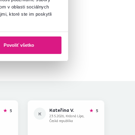
om v oblasti sociálnych
mi, ktoré ste im poskytli
Povoliť všetko
Kateřina V.
hviezdičiek
hviezdičiek
5
5
K
23.5.2026, Krásná Lípa,
Česká republika