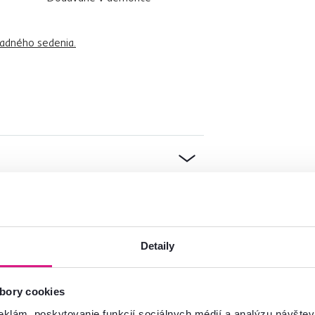
adného sedenia.
Detaily
bory cookies
eklám, poskytovanie funkcií sociálnych médií a analýzu návšte