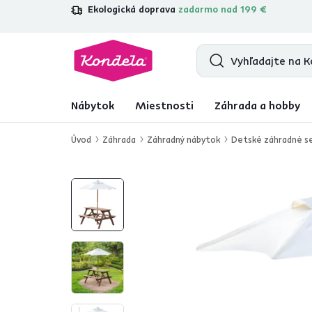
Ekologická doprava
zadarmo nad 199 €
4,7
31 285
overených produktových r
Nábytok
Miestnosti
Záhrada a hobby
Úvod
Záhrada
Záhradný nábytok
Detské záhradné s