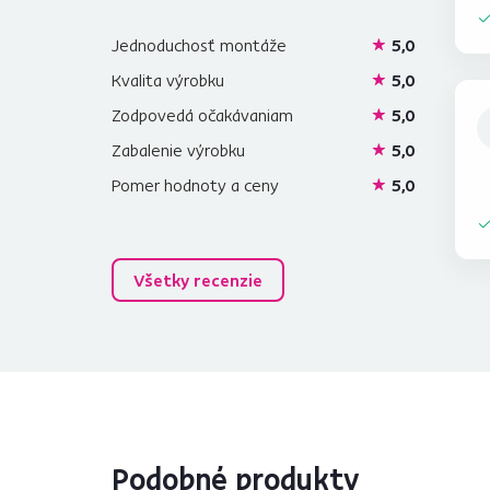
Jednoduchosť montáže
5,0
Kvalita výrobku
5,0
Zodpovedá očakávaniam
5,0
Zabalenie výrobku
5,0
Pomer hodnoty a ceny
5,0
Všetky recenzie
Podobné produkty