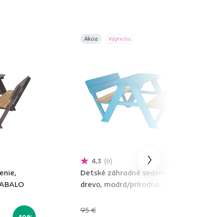
Akcia
Výpredaj
4,3
6
enie,
Detské záhradné sedenie,
, ABALO
drevo, modrá/prírodná, ABALO
95 €
-10%
-27%