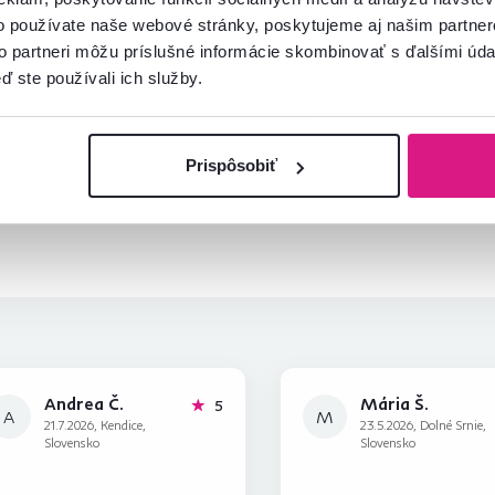
o používate naše webové stránky, poskytujeme aj našim partner
to partneri môžu príslušné informácie skombinovať s ďalšími údaj
ď ste používali ich služby.
mácie?
oradíme
Spustiť chat
Prispôsobiť
Andrea Č.
Mária Š.
hviezdičiek
5
A
M
21.7.2026, Kendice,
23.5.2026, Dolné Srnie,
Slovensko
Slovensko