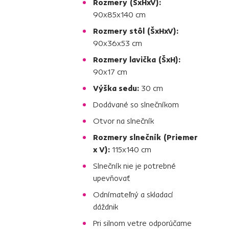
Rozmery (ŠxHxV):
90x85x140 cm
Rozmery stôl (ŠxHxV):
90x36x53 cm
Rozmery lavička (ŠxH):
90x17 cm
Výška sedu:
30 cm
Dodávané so slnečníkom
Otvor na slnečník
Rozmery slnečník (Priemer
x V):
115x140 cm
Slnečník nie je potrebné
upevňovať
Odnímateľný a skladací
dáždnik
Pri silnom vetre odporúčame