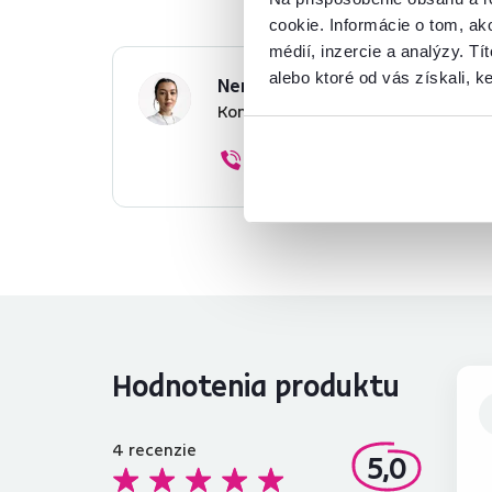
cookie. Informácie o tom, ak
médií, inzercie a analýzy. Tí
alebo ktoré od vás získali, ke
Nenašli ste požadované infor
Kontaktujte nás a my vám radi p
02/ 40 100 100
Hodnotenia produktu
4
recenzie
5,0