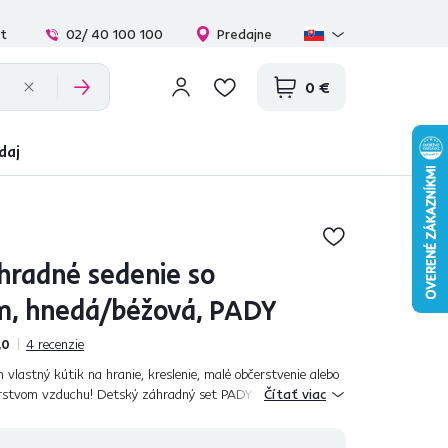
at
02/ 40 100 100
Predajne
0 €
daj
hradné sedenie so
m, hnedá/béžová, PADY
,0
4
recenzie
 vlastný kútik na hranie, kreslenie, malé občerstvenie alebo
erstvom vzduchu! Detský záhradný set PADY je navrhnutý s
Čítať viac
ezpečnosť a rad...