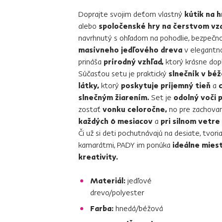
Doprajte svojim deťom vlastný
kútik na h
alebo
spoločenské hry na čerstvom vz
navrhnutý s ohľadom na pohodlie, bezpečnos
masívneho jedľového dreva
v elegant
prináša
prírodný vzhľad,
ktorý krásne dopln
Súčasťou setu je praktický
slnečník v béž
látky,
ktorý
poskytuje príjemný tieň
a
slnečným žiarením.
Set je
odolný voči
zostať
vonku celoročne,
no pre zachovan
každých 6 mesiacov
a
pri silnom vetr
Či už si deti pochutnávajú na desiate, tvori
kamarátmi, PADY im ponúka
ideálne mies
kreativity.
Materiál:
jedľové
drevo/polyester
Farba:
hnedá/béžová