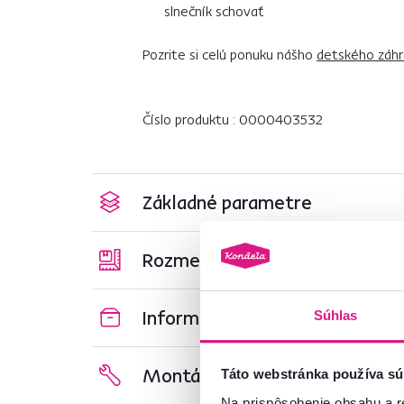
slnečník schovať
Pozrite si celú ponuku nášho
detského záhr
Číslo produktu : 0000403532
Základné parametre
Rozmery a špecifikácie
Informácie o balení
Súhlas
Montážny návod
Táto webstránka používa sú
Na prispôsobenie obsahu a r