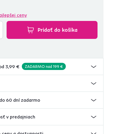
ajlepšej ceny
Pridať do košíka
od 3,99 €
ZADARMO nad 199 €
 do 60 dní zadarmo
sť v predajniach
 ceny a dostupnosti