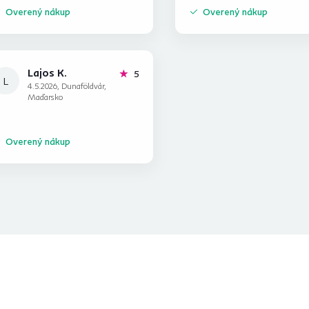
Overený nákup
Overený nákup
Lajos K.
hviezdičiek
5
L
4.5.2026, Dunaföldvár,
Maďarsko
Overený nákup