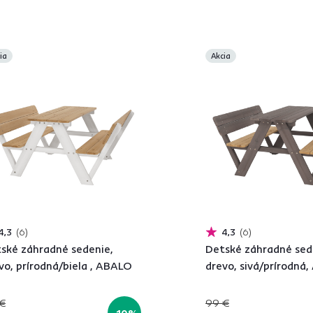
ia
Akcia
4,3
6
4,3
6
ské záhradné sedenie,
Detské záhradné sed
vo, prírodná/biela , ABALO
drevo, sivá/prírodná
€
99 €
-10%