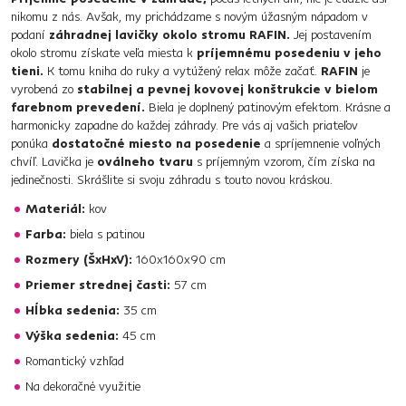
nikomu z nás. Avšak, my prichádzame s novým úžasným nápadom v
podaní
záhradnej lavičky okolo stromu RAFIN.
Jej postavením
okolo stromu získate veľa miesta k
príjemnému posedeniu v jeho
tieni.
K tomu kniha do ruky a vytúžený relax môže začať.
RAFIN
je
vyrobená zo
stabilnej a pevnej kovovej konštrukcie v bielom
farebnom prevedení.
Biela je doplnený patinovým efektom. Krásne a
harmonicky zapadne do každej záhrady. Pre vás aj vašich priateľov
ponúka
dostatočné miesto na posedenie
a spríjemnenie voľných
chvíľ. Lavička je
oválneho tvaru
s príjemným vzorom, čím získa na
jedinečnosti. Skrášlite si svoju záhradu s touto novou kráskou.
Materiál:
kov
Farba:
biela s patinou
Rozmery (ŠxHxV):
160x160x90 cm
Priemer strednej časti:
57 cm
Hĺbka sedenia:
35 cm
Výška sedenia:
45 cm
Romantický vzhľad
Na dekoračné využitie