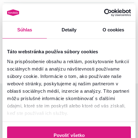
Informácie o balení
Súhlas
Detaily
O cookies
Nenašli ste požadované informácie?
Kontaktujte nás a my vám radi poradíme
Táto webstránka používa súbory cookies
02/ 40 100 100
Spustiť chat
Na prispôsobenie obsahu a reklám, poskytovanie funkcií
sociálnych médií a analýzu návštevnosti používame
súbory cookie. Informácie o tom, ako používate naše
webové stránky, poskytujeme aj našim partnerom v
oblasti sociálnych médií, inzercie a analýzy. Títo partneri
Hodnotenia produktu
môžu príslušné informácie skombinovať s ďalšími
údajmi, ktoré ste im poskytli alebo ktoré od vás získali,
Jednoduchosť montáže
5,0
keď ste používali ich služby.
4,9
Kvalita výrobku
4,3
Zodpovedá očakávaniam
5,0
3
recenzie
Zabalenie výrobku
5,0
Povoliť všetko