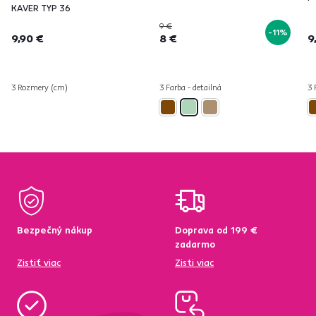
KAVER TYP 36
9 €
-11%
9,90 €
8 €
9
3 Rozmery (cm)
3 Farba - detailná
3 
Bezpečný nákup
Doprava od 199 €
zadarmo
Zistiť viac
Zisti viac