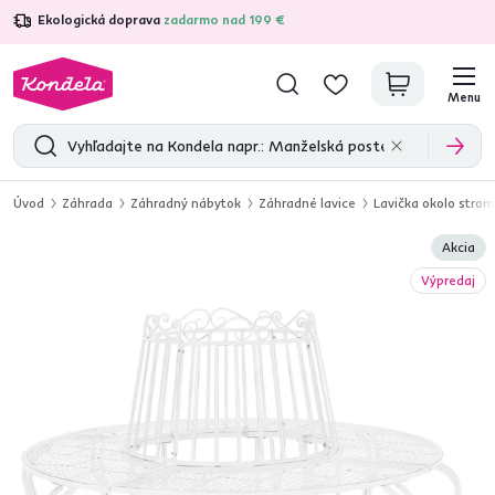
Ekologická doprava
zadarmo nad 199 €
4,7
31 157
overených produktových recenzií
Menu
Úvod
Záhrada
Záhradný nábytok
Záhradné lavice
Lavička okolo stromu
Akcia
Výpredaj