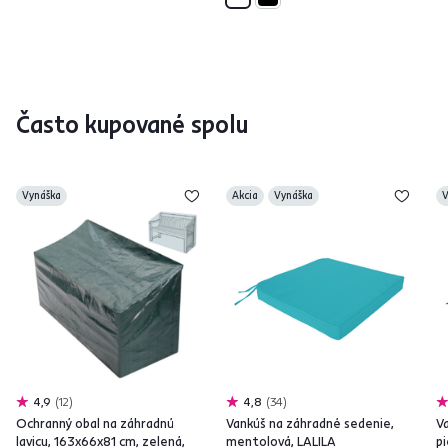
Často kupované spolu
Vynáška
Akcia
Vynáška
V
4,9
12
4,8
34
Ochranný obal na záhradnú
Vankúš na záhradné sedenie,
V
lavicu, 163x66x81 cm, zelená,
mentolová, LALILA
pi