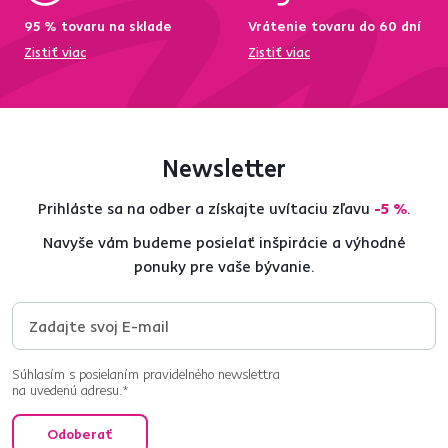
95 % tovaru na sklade
Vrátenie tovaru do 60 dní
Zistiť viac
Zistiť viac
Newsletter
Prihláste sa na odber a získajte uvítaciu zľavu
-5 %
.
Navyše vám budeme posielať inšpirácie a výhodné
ponuky pre vaše bývanie.
Súhlasím s posielaním pravidelného newslettra
na uvedenú adresu.*
Odoberať