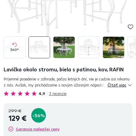
360°
Lavička okolo stromu, biela s patinou, kov, RAFIN
Príjemné posedenie v záhrade, počas letných dní, nie je cudzie asi nikomu
z nás. Avšak, my prichádzame s novým úžasným nápadom v podaní
Čítať viac
záhradnej lavičky okolo stromu RAFIN. Jej postavením okolo...
4,9
3
recenzie
299 €
-56%
129 €
Garancia najlepšej ceny