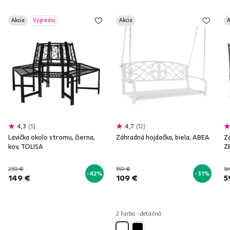
Akcia
Výpredaj
Akcia
A
4,3
5
4,7
12
Lavička okolo stromu, čierna,
Záhradná hojdačka, biela, ABEA
Zá
kov, TOLISA
Z
259 €
159 €
16
-42%
-31%
149 €
109 €
5
2 Farba - detailná