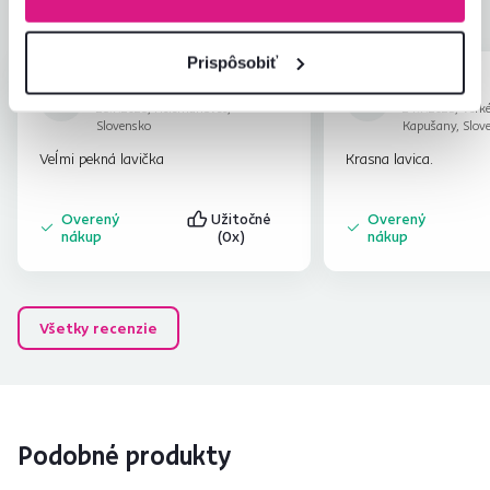
Pomer hodnoty a ceny
5,0
Prispôsobiť
Jana C.
Monika C.
hviezdičiek
5
J
M
26.7.2026, Helcmanovce,
24.7.2023, Veľk
Slovensko
Kapušany, Slov
Veĺmi pekná lavička
Krasna lavica.
Overený
Užitočné
Overený
nákup
(0x)
nákup
Všetky recenzie
Podobné produkty