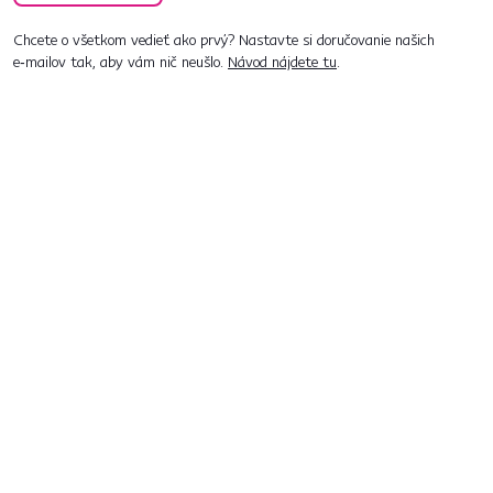
Chcete o všetkom vedieť ako prvý? Nastavte si doručovanie našich
e‑mailov tak, aby vám nič neušlo.
Návod nájdete tu
.
Predajne po celom Slovensku